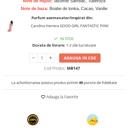
Note de mijloc:
Iasomie Sambac, Tuberoză
Zaien
Note de baza:
Boabe de tonka, Cacao, Vanilie
Zirconia
Parfum asemanator/inspirat din:
Carolina Herrera GOOD GIRL FANTASTIC PINK
IN STOC
Durata de livrare:
1-2 zile lucratoare
ADAUGA IN COS
Cod Produs:
MB147
La achizitionarea acestui produs primiti
49
puncte de fidelitate
Adauga la Favorite