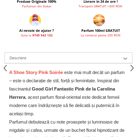
Produse Originale 100%
Livrare in 24 de ore !
Parfumuri din Dubai
Transport GRATUIT >300 RON
Ai nevoie de ajutor ?
Parfum 100ml GRATUIT
Suna la
0745 542 132
La comenzi peste 200 RON
Descriere
A Shoe Story Pink Soirée
este mai mult decât un parfum
– este o declarație de stil, forță și feminitate. Inspirat din
fascinantul
Good Girl Fantastic Pink de la Carolina
Herrera
, acest parfum floral-oriental este dedicat femeii
moderne care îndrăznește să fie delicată și puternică în
același timp.
Parfumul debutează cu note proaspete și luminoase de
migdale și cafea, urmate de un buchet floral hipnotizant de