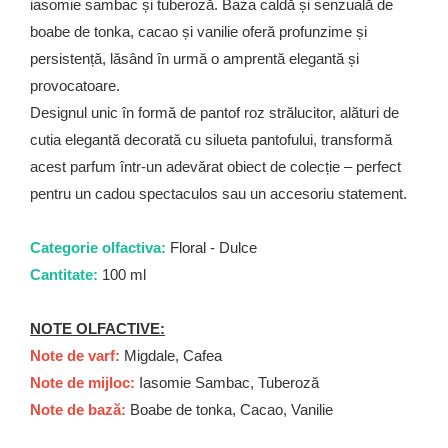
iasomie sambac și tuberoză. Baza caldă și senzuală de
boabe de tonka, cacao și vanilie oferă profunzime și
persistență, lăsând în urmă o amprentă elegantă și
provocatoare.
Designul unic în formă de pantof roz strălucitor, alături de
cutia elegantă decorată cu silueta pantofului, transformă
acest parfum într-un adevărat obiect de colecție – perfect
pentru un cadou spectaculos sau un accesoriu statement.
Categorie olfactiva:
Floral - Dulce
Cantitate:
100 ml
NOTE OLFACTIVE:
Note de varf:
Migdale, Cafea
Note de mijloc:
Iasomie Sambac, Tuberoză
Note de bază:
Boabe de tonka, Cacao, Vanilie