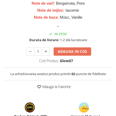
Zaien
Note de varf:
Bergamota, Pere
Zirconia
Note de mijloc:
Iasomie
Note de baza:
Mosc, Vanilie
_
IN STOC
Durata de livrare:
1-2 zile lucratoare
ADAUGA IN COS
Cod Produs:
Glow07
La achizitionarea acestui produs primiti
62
puncte de fidelitate
Adauga la Favorite