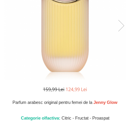
Parfumuri de SEARA
French Avenue
Parfumuri de VARA
Grandeur Elite
Parfumuri de IARNA
Jenny Glow
Khalis
Lattafa
Lattafa Pride
Louis Varel
Maison Alhambra
Montage Brands
Nusuk
159,99 Lei
124,99 Lei
Rave
Parfum arabesc original pentru femei de la
Jenny Glow
Riiffs
Vurv
Categorie olfactiva:
Citric - Fructat - Proaspat
Wadi al Khaleej