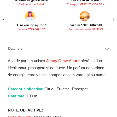
Produse Originale 100%
Livrare in 24 de ore !
Parfumuri din Dubai
Transport GRATUIT >300 RON
Ai nevoie de ajutor ?
Parfum 100ml GRATUIT
Suna la
0745 542 132
La comenzi peste 200 RON
Descriere
Apa de parfum unisex
Jenny Glow Allure
oferă un duo
ideal: tonuri proaspete și de fructe. Un parfum debordând
de energie, care vă ține companie toată vara - și nu numai.
Categorie olfactiva:
Citric - Fructat - Proaspat
Cantitate:
100 ml
NOTE OLFACTIVE: