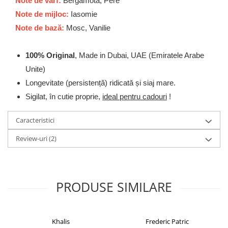
Note de varf:
Bergamota, Pere
Note de mijloc:
Iasomie
Note de bază:
Mosc, Vanilie
100% Original
, Made in Dubai, UAE (Emiratele Arabe
Unite)
Longevitate (persistență) ridicată și siaj mare.
Sigilat, în cutie proprie,
ideal pentru cadouri
!
Caracteristici
Review-uri
(2)
PRODUSE SIMILARE
Khalis
Frederic Patric