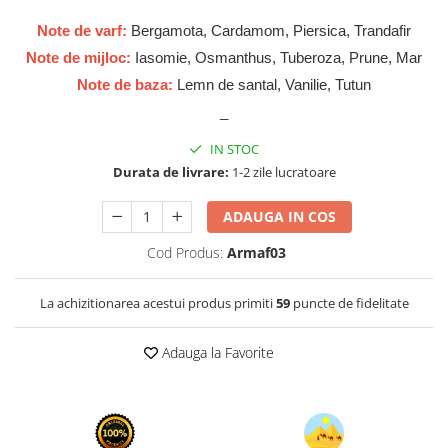
Cadouri pentru EL
Note de varf:
Bergamota, Cardamom, Piersica, Trandafir
Cadouri pentru EA
Note de mijloc:
Iasomie, Osmanthus, Tuberoza, Prune, Mar
Branduri
Note de baza:
Lemn de santal, Vanilie, Tutun
Adyan by Anfar
_
Al Fakhr Perfumes
IN STOC
Al Wataniah
Durata de livrare:
1-2 zile lucratoare
Anfar London
Ard al Zaafaran
ADAUGA IN COS
Armaf
Cod Produs:
Armaf03
Asdaaf
La achizitionarea acestui produs primiti
59
puncte de fidelitate
Asten
Athoor Al Alam
Adauga la Favorite
Fariis
Fragrance World
Frederic Patric