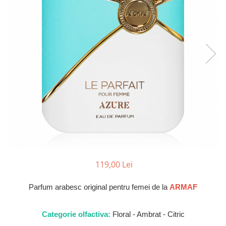
Parfumuri Dulci
Parfumuri Exotice
Parfumuri Fresh
Parfumuri Florale
Parfumuri Fructate
Parfumuri Lemnoase
Parfumuri Persistente
Parfumuri Vanilate
Parfumuri PREMIUM
Parfumuri de ZI
119,00 Lei
Parfumuri de SEARA
Parfumuri de VARA
Parfum arabesc original pentru femei de la
ARMAF
Parfumuri de IARNA
Idei de Cadouri
Categorie olfactiva:
Floral - Ambrat - Citric