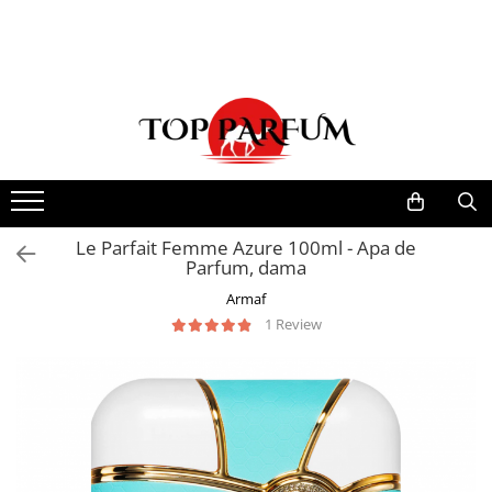
Toate Produsele
ACASA
Seturi Parfumuri
Pachete FEMEI
Pachete BARBATI
Pachete EL si EA
Le Parfait Femme Azure 100ml - Apa de
Parfum, dama
Parfumuri Femei
Armaf
Parfumuri Barbati
1 Review
Parfumuri Unisex
Best Seller
Cele mai noi
Tipuri Parfumuri
Parfumuri Citrice
Parfumuri Condimentate