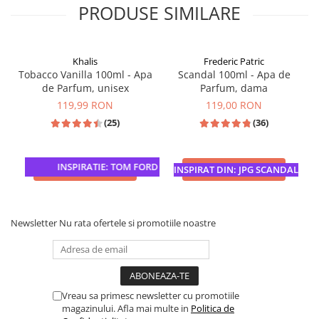
PRODUSE SIMILARE
Khalis
Frederic Patric
Tobacco Vanilla 100ml - Apa
Scandal 100ml - Apa de
de Parfum, unisex
Parfum, dama
119,99 RON
119,00 RON
(25)
(36)
INSPIRATIE: TOM FORD TOBACCO VANILLE
ADAUGA IN COS
ADAUGA IN COS
INSPIRAT DIN: JPG SCANDAL
Newsletter
Nu rata ofertele si promotiile noastre
Vreau sa primesc newsletter cu promotiile
magazinului. Afla mai multe in
Politica de