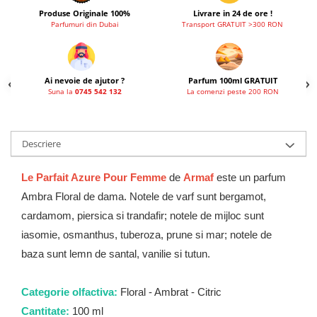
French Avenue
Produse Originale 100%
Livrare in 24 de ore !
Parfumuri din Dubai
Transport GRATUIT >300 RON
Grandeur Elite
Jenny Glow
Khalis
Ai nevoie de ajutor ?
Parfum 100ml GRATUIT
Suna la
0745 542 132
La comenzi peste 200 RON
Lattafa
Lattafa Pride
Louis Varel
Descriere
Maison Alhambra
Le Parfait Azure Pour Femme
de
Armaf
este un parfum
Montage Brands
Ambra Floral de dama. Notele de varf sunt bergamot,
Nusuk
cardamom, piersica si trandafir; notele de mijloc sunt
Rave
iasomie, osmanthus, tuberoza, prune si mar; notele de
Riiffs
baza sunt lemn de santal, vanilie si tutun.
Vurv
Categorie olfactiva:
Floral - Ambrat - Citric
Wadi al Khaleej
Cantitate:
100 ml