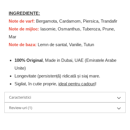
Zaien
Zirconia
INGREDIENTE:
Oferta Saptamanii
Note de varf:
Bergamota, Cardamom, Piersica, Trandafir
Mai Multe >>
Note de mijloc:
Iasomie, Osmanthus, Tuberoza, Prune,
Parfumuri Clona Originale
Mar
Parfumuri clona / Dupes
Note de baza:
Lemn de santal, Vanilie, Tutun
Puncte Cadou
Recenzii clienti
100% Original
, Made in Dubai, UAE (Emiratele Arabe
Unite)
Blog
Longevitate (persistență) ridicată și siaj mare.
Sigilat, în cutie proprie,
ideal pentru cadouri
!
Caracteristici
Review-uri
(1)