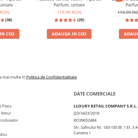
unisex
Parfum, unisex
Parfu
 RON
119,99 RON
119,99 R
(38)
(25)
IN COS
ADAUGA IN COS
ADAUG
INSPIRATIE: TOM FORD TOBACCO VANILLE
JPG SCANDAL
la mai multe in
Politica de Confidentialitate
DATE COMERCIALE
 Plata
LUXURY RETAIL COMPANY S.R.L.
e Retur
J23/3423/2018
Produselor
RO39652484
Str. Safirului Nr. 183-185 Bl. 1 Et. 3 
Camera 1
adou