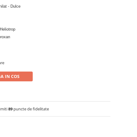
ilat - Dulce
Heliotrop
broxan
are
A IN COS
imiti
89
puncte de fidelitate