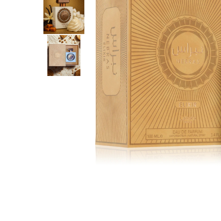
Parfumuri Dulci
Parfumuri Exotice
Parfumuri Fresh
Parfumuri Florale
Parfumuri Fructate
Parfumuri Lemnoase
Parfumuri Persistente
Parfumuri Vanilate
Parfumuri PREMIUM
Parfumuri de ZI
Parfumuri de SEARA
Parfumuri de VARA
Parfumuri de IARNA
Idei de Cadouri