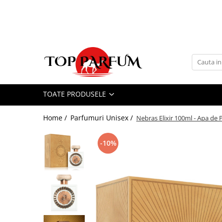
Toate Produsele
ACASA
Seturi Parfumuri
Pachete FEMEI
TOATE PRODUSELE
Pachete BARBATI
Pachete EL si EA
Home /
Parfumuri Unisex /
Nebras Elixir 100ml - Apa de 
Parfumuri Femei
Parfumuri Barbati
-10%
Parfumuri Unisex
Best Seller
Cele mai noi
Tipuri Parfumuri
Parfumuri Citrice
Parfumuri Condimentate