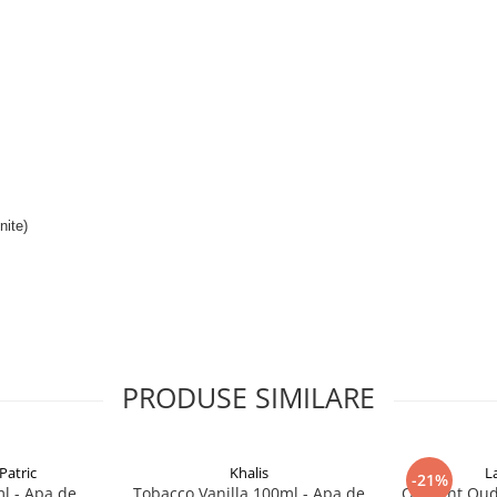
nite)
PRODUSE SIMILARE
Patric
Khalis
L
-21%
l - Apa de
Tobacco Vanilla 100ml - Apa de
Opulent Oud