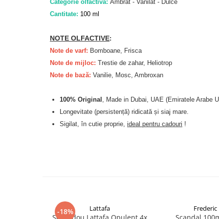
Zaien
Categorie olfactiva:
Ambrat - Vanilat - Dulce
Cantitate:
100 ml
Zirconia
Oferta Saptamanii
NOTE OLFACTIVE
:
Mai Multe >>
Note de varf:
Bomboane, Frisca
Parfumuri Clona Originale
Note de mijloc:
Trestie de zahar, Heliotrop
Parfumuri clona / Dupes
Note de bază:
Vanilie, Mosc, Ambroxan
Puncte Cadou
100% Original
, Made in Dubai, UAE (Emiratele Arabe U
Recenzii clienti
Longevitate (persistență) ridicată și siaj mare.
Blog
Sigilat, în cutie proprie,
ideal pentru cadouri
!
Lattafa
Frederic 
-18%
Set cadou Lattafa Opulent 4x
Scandal 100m