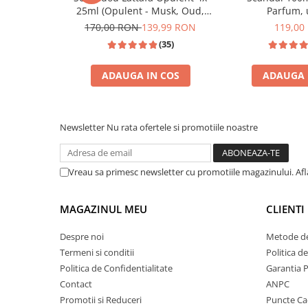
25ml (Opulent - Musk, Oud,
Parfum, 
Red, Dubai)
170,00 RON
139,99 RON
119,00
(35)
ADAUGA IN COS
ADAUGA 
BEST SELLER
INSPIRAT DIN: 
Newsletter
Nu rata ofertele si promotiile noastre
Vreau sa primesc newsletter cu promotiile magazinului. Af
MAGAZINUL MEU
CLIENTI
Despre noi
Metode de
Termeni si conditii
Politica d
Politica de Confidentialitate
Garantia 
Contact
ANPC
Promotii si Reduceri
Puncte C