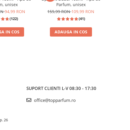
m, unisex
Parfum, unisex
de P
ON
94,99 RON
159,99 RON
109,99 RON
(122)
(41)
A IN COS
ADAUGA IN COS
ADA
TOP VANZARI
SUPORT CLIENTI
L-V 08:30 - 17:30
office@topparfum.ro
Ap. 26