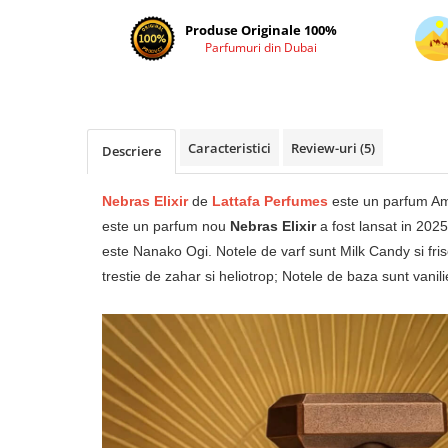
Cadouri pentru EL
Produse Originale 100%
Cadouri pentru EA
Parfumuri din Dubai
Branduri
Adyan by Anfar
Al Fakhr Perfumes
Caracteristici
Review-uri
(5)
Descriere
Al Wataniah
Anfar London
Nebras Elixir
de
Lattafa Perfumes
este un parfum Amb
Ard al Zaafaran
este un parfum nou
Nebras Elixir
a fost lansat in 202
Armaf
este Nanako Ogi. Notele de varf sunt Milk Candy si fris
Asdaaf
trestie de zahar si heliotrop; Notele de baza sunt vani
Asten
Athoor Al Alam
Fariis
Fragrance World
Frederic Patric