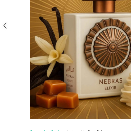
French Avenue
Grandeur Elite
Jenny Glow
Khalis
Lattafa
Lattafa Pride
Louis Varel
Maison Alhambra
Montage Brands
Nusuk
Rave
Riiffs
Vurv
Wadi al Khaleej