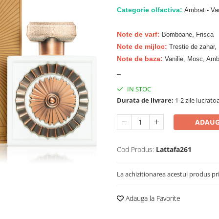
Categorie olfactiva:
Ambrat - Van
Note de varf:
Bomboane, Frisca
Note de mijloc:
Trestie de zahar, 
Note de baza:
Vanilie, Mosc, Am
_
IN STOC
Durata de livrare:
1-2 zile lucrato
ADAUG
Cod Produs:
Lattafa261
La achizitionarea acestui produs pr
Adauga la Favorite