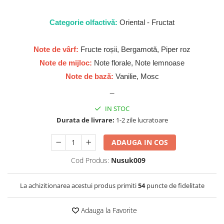
Zaien
Zirconia
Categorie olfactivă:
Oriental - Fructat
Note de vârf:
Fructe roșii, Bergamotă, Piper roz
Note de mijloc:
Note florale, Note lemnoase
Note de bază:
Vanilie, Mosc
_
IN STOC
Durata de livrare:
1-2 zile lucratoare
ADAUGA IN COS
Cod Produs:
Nusuk009
La achizitionarea acestui produs primiti
54
puncte de fidelitate
Adauga la Favorite