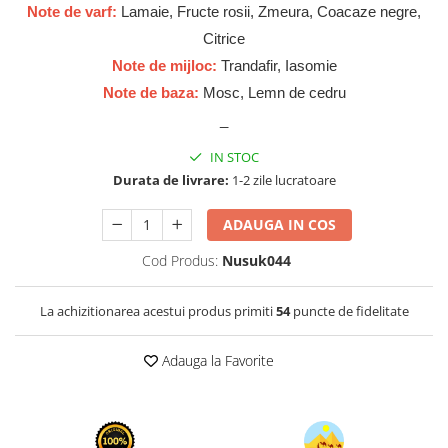
Cadouri pentru EL
Note de varf:
Lamaie, Fructe rosii, Zmeura, Coacaze negre,
Cadouri pentru EA
Citrice
Branduri
Note de mijloc:
Trandafir, Iasomie
Adyan by Anfar
Note de baza:
Mosc, Lemn de cedru
_
Al Fakhr Perfumes
Al Wataniah
IN STOC
Durata de livrare:
1-2 zile lucratoare
Anfar London
Ard al Zaafaran
ADAUGA IN COS
Armaf
Cod Produs:
Nusuk044
Asdaaf
Asten
La achizitionarea acestui produs primiti
54
puncte de fidelitate
Athoor Al Alam
Adauga la Favorite
Fariis
Fragrance World
Frederic Patric