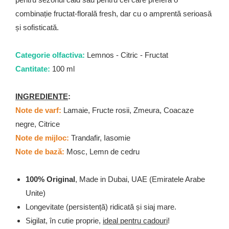
Zaien
combinație fructat-florală fresh, dar cu o amprentă serioasă
Zirconia
și sofisticată.
Oferta Saptamanii
Mai Multe >>
Categorie olfactiva:
Lemnos - Citric - Fructat
Parfumuri Clona Originale
Cantitate:
100 ml
Parfumuri clona / Dupes
Puncte Cadou
INGREDIENTE
:
Recenzii clienti
Note de varf:
Lamaie, Fructe rosii, Zmeura, Coacaze
Blog
negre, Citrice
Note de mijloc:
Trandafir, Iasomie
Note de bază:
Mosc, Lemn de cedru
100% Original
, Made in Dubai, UAE (Emiratele Arabe
Unite)
Longevitate (persistență) ridicată și siaj mare.
Sigilat, în cutie proprie,
ideal pentru cadouri
!