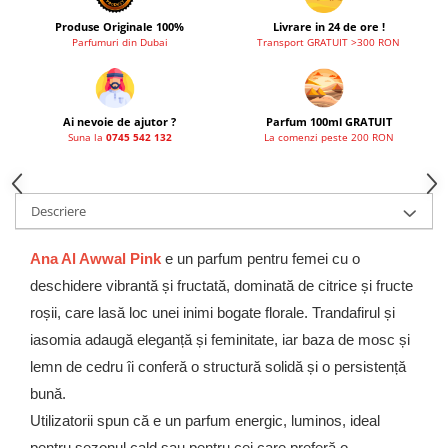
French Avenue
Produse Originale 100%
Livrare in 24 de ore !
Parfumuri din Dubai
Transport GRATUIT >300 RON
Grandeur Elite
Jenny Glow
Khalis
Ai nevoie de ajutor ?
Parfum 100ml GRATUIT
Lattafa
Suna la
0745 542 132
La comenzi peste 200 RON
Lattafa Pride
Louis Varel
Descriere
Maison Alhambra
Ana Al Awwal Pink
e un parfum pentru femei cu o
Montage Brands
deschidere vibrantă și fructată, dominată de citrice și fructe
Nusuk
roșii, care lasă loc unei inimi bogate florale. Trandafirul și
Rave
iasomia adaugă eleganță și feminitate, iar baza de mosc și
Riiffs
lemn de cedru îi conferă o structură solidă și o persistență
Vurv
bună.
Wadi al Khaleej
Utilizatorii spun că e un parfum energic, luminos, ideal
pentru sezonul cald sau pentru cei care preferă o