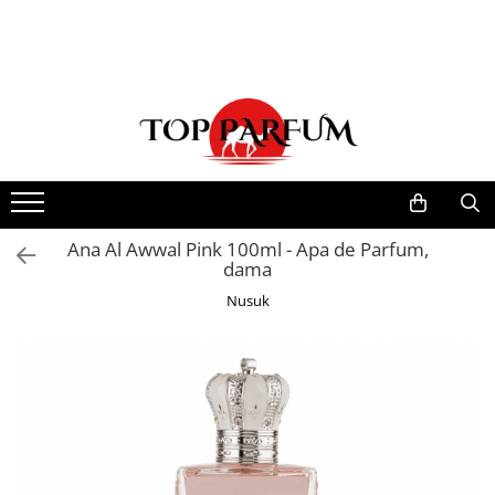
Toate Produsele
ACASA
Seturi Parfumuri
Pachete FEMEI
Pachete BARBATI
Pachete EL si EA
Ana Al Awwal Pink 100ml - Apa de Parfum,
dama
Parfumuri Femei
Nusuk
Parfumuri Barbati
Parfumuri Unisex
Best Seller
Cele mai noi
Tipuri Parfumuri
Parfumuri Citrice
Parfumuri Condimentate