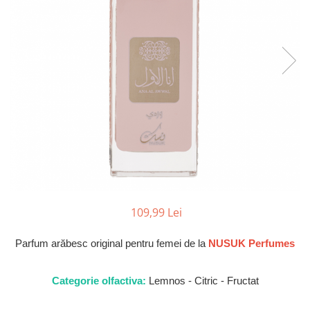
Parfumuri Dulci
Parfumuri Exotice
Parfumuri Fresh
Parfumuri Florale
Parfumuri Fructate
Parfumuri Lemnoase
Parfumuri Persistente
Parfumuri Vanilate
Parfumuri PREMIUM
Parfumuri de ZI
109,99 Lei
Parfumuri de SEARA
Parfum arăbesc original pentru femei de la
NUSUK Perfumes
Parfumuri de VARA
Parfumuri de IARNA
Categorie olfactiva:
Lemnos - Citric - Fructat
Idei de Cadouri