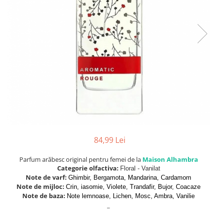
Parfumuri de SEARA
French Avenue
Parfumuri de VARA
Grandeur Elite
Parfumuri de IARNA
Jenny Glow
Khalis
Lattafa
Lattafa Pride
Louis Varel
Maison Alhambra
Montage Brands
84,99 Lei
Nusuk
Parfum arăbesc original pentru femei de la
Maison Alhambra
Rave
Categorie olfactiva:
Floral - Vanilat
Riiffs
Note de varf:
Ghimbir, Bergamota, Mandarina, Cardamom
Note de mijloc:
Crin, iasomie, Violete, Trandafir, Bujor, Coacaze
Vurv
Note de baza:
Note lemnoase, Lichen, Mosc, Ambra, Vanilie
_
Wadi al Khaleej