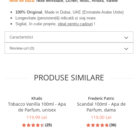
Note de bază:
Note lemnoase, Lichen, Mosc, Ambra, Vanilie
100% Original
, Made in Dubai, UAE (Emiratele Arabe Unite)
Longevitate (persistență) ridicată și siaj mare.
Sigilat, în cutie proprie,
ideal pentru cadouri
!
Caracteristici
Review-uri
(0)
PRODUSE SIMILARE
Khalis
Frederic Patric
Tobacco Vanilla 100ml - Apa
Scandal 100ml - Apa de
de Parfum, unisex
Parfum, dama
119,99 Lei
119,00 Lei
(25)
(36)