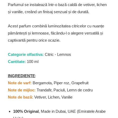
Parfumul se instalează într-o bază caldă de vetiver, lichen
și vanilie, creând un finisaj senzual și de durată.
Acest parfum combină luminozitatea citricelor cu nuanțe
pământești și lemnoase, făcându-l o alegere versatilă și
captivantă pentru orice ocazie.
Categorie olfactiva:
Citric - Lemnos
Cantitate:
100 ml
INGREDIENTE
:
Note de varf:
Bergamota, Piper roz, Grapefruit
Note de mijloc:
Trandafir, Paciuli, Lemn de cedru
Note de bază:
Vetiver, Lichen, Vanilie
100% Original
, Made in Dubai, UAE (Emiratele Arabe