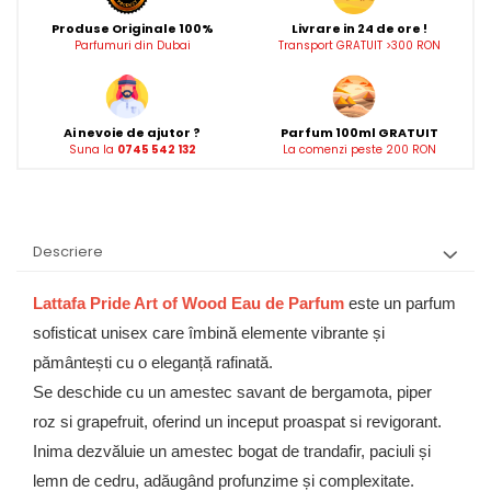
Produse Originale 100%
Livrare in 24 de ore !
Parfumuri din Dubai
Transport GRATUIT >300 RON
Ai nevoie de ajutor ?
Parfum 100ml GRATUIT
Suna la
0745 542 132
La comenzi peste 200 RON
Descriere
Lattafa Pride Art of Wood Eau de Parfum
este un parfum
sofisticat unisex care îmbină elemente vibrante și
pământești cu o eleganță rafinată.
Se deschide cu un amestec savant de bergamota, piper
roz si grapefruit, oferind un inceput proaspat si revigorant.
Inima dezvăluie un amestec bogat de trandafir, paciuli și
lemn de cedru, adăugând profunzime și complexitate.