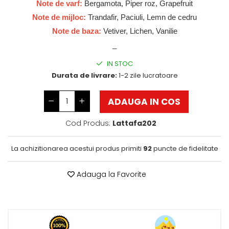
Note de varf:
Bergamota, Piper roz, Grapefruit
Wadi al Khaleej
Note de mijloc:
Trandafir, Paciuli, Lemn de cedru
Zaien
Note de baza:
Vetiver, Lichen, Vanilie
_
Zirconia
IN STOC
Durata de livrare:
1-2 zile lucratoare
ADAUGA IN COS
Cod Produs:
Lattafa202
La achizitionarea acestui produs primiti
92
puncte de fidelitate
Adauga la Favorite