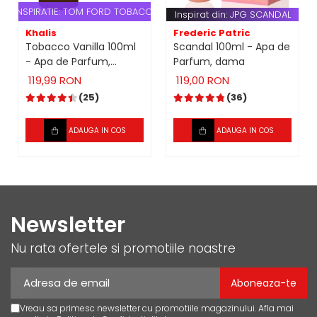
INSPIRATIE: TOM FORD TOBACCO VANILLE
Inspirat din: JPG SCANDAL
Khalis
Frederic Patric
Tobacco Vanilla 100ml
Scandal 100ml - Apa de
- Apa de Parfum,
Parfum, dama
unisex
119,99 RON
119,00 RON
(25)
(36)
ADAUGA IN COS
ADAUGA IN COS
Newsletter
Nu rata ofertele si promotiile noastre
Vreau sa primesc newsletter cu promotiile magazinului. Afla mai