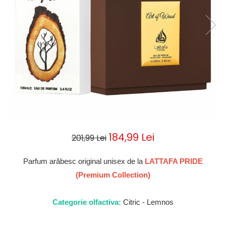
Parfumuri de ZI
Frederic Patric
Parfumuri de SEARA
French Avenue
Parfumuri de VARA
Grandeur Elite
Parfumuri de IARNA
Jenny Glow
Khalis
Lattafa
Lattafa Pride
Louis Varel
184,99 Lei
201,99 Lei
Maison Alhambra
Montage Brands
Parfum arăbesc original unisex de la
LATTAFA PRIDE
Nusuk
(Premium Collection)
Rave
Categorie olfactiva:
Citric - Lemnos
Riiffs
Vurv