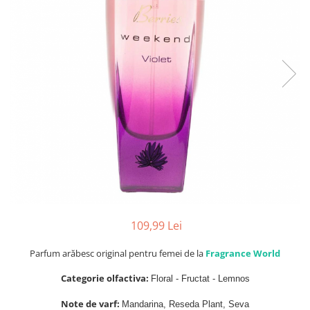
Parfumuri de SEARA
French Avenue
Parfumuri de VARA
Grandeur Elite
Parfumuri de IARNA
Jenny Glow
Khalis
Lattafa
Lattafa Pride
Louis Varel
Maison Alhambra
Montage Brands
Nusuk
109,99 Lei
Rave
Riiffs
Parfum arăbesc original pentru femei de la
Fragrance World
Vurv
Categorie olfactiva:
Floral - Fructat - Lemnos
Wadi al Khaleej
Note de varf:
Mandarina, Reseda Plant, Seva