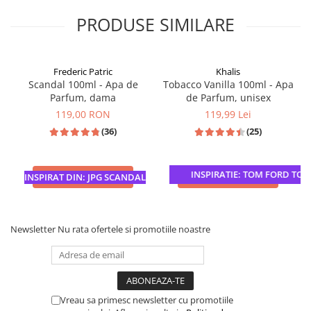
PRODUSE SIMILARE
Frederic Patric
Khalis
Scandal 100ml - Apa de
Tobacco Vanilla 100ml - Apa
Parfum, dama
de Parfum, unisex
119,00 RON
119,99 Lei
(36)
(25)
INSPIRATIE: TOM FORD TOBA
ADAUGA IN COS
ADAUGA IN COS
INSPIRAT DIN: JPG SCANDAL
Newsletter
Nu rata ofertele si promotiile noastre
Vreau sa primesc newsletter cu promotiile