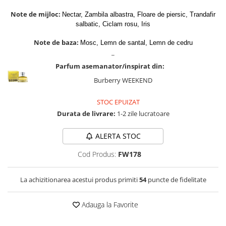
Zaien
Note de mijloc:
Nectar, Zambila albastra, Floare de piersic, Trandafir
Zirconia
salbatic, Ciclam rosu, Iris
Note de baza:
Mosc, Lemn de santal, Lemn de cedru
_
Parfum asemanator/inspirat din:
Burberry WEEKEND
STOC EPUIZAT
Durata de livrare:
1-2 zile lucratoare
ALERTA STOC
Cod Produs:
FW178
La achizitionarea acestui produs primiti
54
puncte de fidelitate
Adauga la Favorite