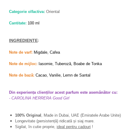
Categorie olfactiva:
Oriental
Cantitate:
100 ml
:
INGREDIENTE
Note de varf:
Migdale, Cafea
Note de mijloc:
Iasomie, Tuberoză, Boabe de Tonka
Note de bază:
Cacao, Vanilie, Lemn de Santal
Din experiența clienților acest parfum este asemănător cu:
- CAROLINA HERRERA Good Girl
100% Original
, Made in Dubai, UAE (Emiratele Arabe Unite)
Longevitate (persistență) ridicată și siaj mare.
Sigilat, în cutie proprie,
ideal pentru cadouri
!