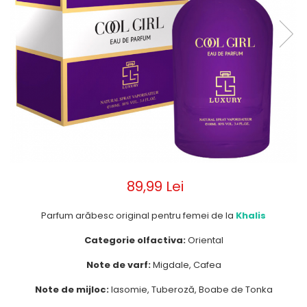
Parfumuri de ZI
Frederic Patric
Parfumuri de SEARA
French Avenue
Parfumuri de VARA
Grandeur Elite
Parfumuri de IARNA
Jenny Glow
Khalis
Lattafa
Lattafa Pride
Louis Varel
89,99 Lei
Maison Alhambra
Montage Brands
Parfum arăbesc original pentru femei de la
Khalis
Nusuk
Categorie olfactiva:
Oriental
Rave
Note de varf:
Migdale, Cafea
Riiffs
Note de mijloc:
Iasomie, Tuberoză, Boabe de Tonka
Vurv