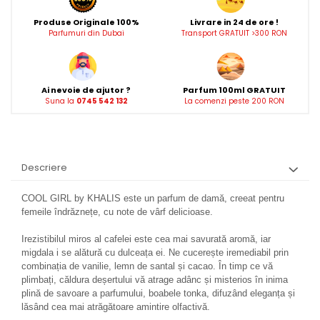
Produse Originale 100%
Livrare in 24 de ore !
Parfumuri din Dubai
Transport GRATUIT >300 RON
Ai nevoie de ajutor ?
Parfum 100ml GRATUIT
Suna la
0745 542 132
La comenzi peste 200 RON
Descriere
COOL GIRL by KHALIS este un parfum de damă, creeat pentru
femeile îndrăznețe, cu note de vârf delicioase.
Irezistibilul miros al cafelei este cea mai savurată aromă, iar
migdala i se alătură cu dulceața ei. Ne cucerește iremediabil prin
combinația de vanilie, lemn de santal și cacao. În timp ce vă
plimbați, căldura deșertului vă atrage adânc și misterios în inima
plină de savoare a parfumului, boabele tonka, difuzând eleganța și
lăsând cea mai atrăgătoare amintire olfactivă.