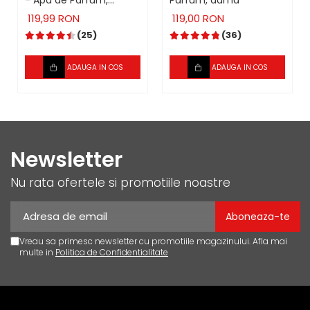
- Apa de Parfum,
Parfum, dama
unisex
119,99 RON
119,00 RON
(25)
(36)
ADAUGA IN COS
ADAUGA IN COS
Newsletter
Nu rata ofertele si promotiile noastre
Vreau sa primesc newsletter cu promotiile magazinului. Afla mai
multe in
Politica de Confidentialitate