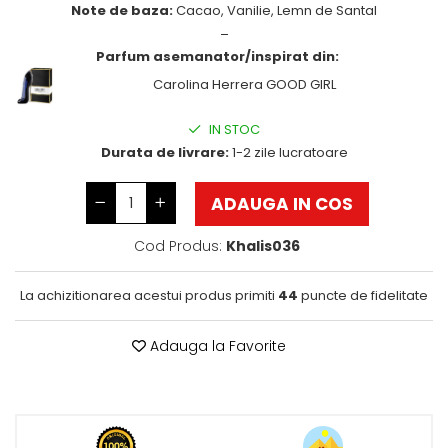
Note de baza:
Cacao, Vanilie, Lemn de Santal
Wadi al Khaleej
_
Parfum asemanator/inspirat din:
Zaien
Carolina Herrera GOOD GIRL
Zirconia
IN STOC
Durata de livrare:
1-2 zile lucratoare
ADAUGA IN COS
Cod Produs:
Khalis036
La achizitionarea acestui produs primiti
44
puncte de fidelitate
Adauga la Favorite