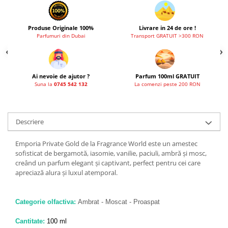
French Avenue
Grandeur Elite
Produse Originale 100%
Livrare in 24 de ore !
Parfumuri din Dubai
Transport GRATUIT >300 RON
Jenny Glow
Khalis
Lattafa
Ai nevoie de ajutor ?
Parfum 100ml GRATUIT
Suna la
0745 542 132
La comenzi peste 200 RON
Lattafa Pride
Louis Varel
Maison Alhambra
Descriere
Montage Brands
Emporia Private Gold de la Fragrance World este un amestec
Nusuk
sofisticat de bergamotă, iasomie, vanilie, paciuli, ambră și mosc,
creând un parfum elegant și captivant, perfect pentru cei care
Rave
apreciază alura și luxul atemporal.
Riiffs
Vurv
Categorie olfactiva:
Ambrat - Moscat - Proaspat
Wadi al Khaleej
Cantitate:
100 ml