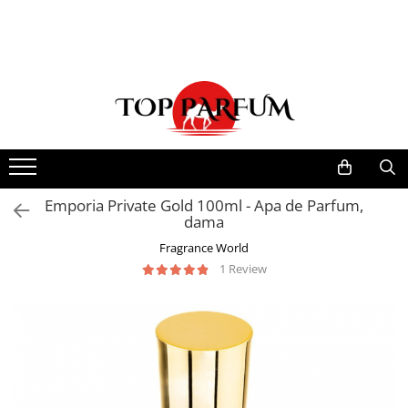
Toate Produsele
ACASA
Seturi Parfumuri
Pachete FEMEI
Pachete BARBATI
Pachete EL si EA
Emporia Private Gold 100ml - Apa de Parfum,
dama
Parfumuri Femei
Fragrance World
Parfumuri Barbati
1 Review
Parfumuri Unisex
Best Seller
Cele mai noi
Tipuri Parfumuri
Parfumuri Citrice
Parfumuri Condimentate