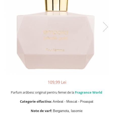
Parfumuri Dulci
Parfumuri Exotice
Parfumuri Fresh
Parfumuri Florale
Parfumuri Fructate
Parfumuri Lemnoase
Parfumuri Persistente
Parfumuri Vanilate
Parfumuri PREMIUM
Parfumuri de ZI
109,99 Lei
Parfumuri de SEARA
Parfumuri de VARA
Parfum arăbesc original pentru femei de la
Fragrance World
Parfumuri de IARNA
Categorie olfactiva:
Ambrat - Moscat - Proaspat
Idei de Cadouri
Note de varf:
Bergamota, Iasomie