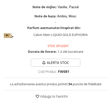
Cadouri pentru EL
Note de mijloc:
Vanilie, Paciuli
Cadouri pentru EA
Branduri
Note de baza:
Ambra, Mosc
_
Adyan by Anfar
Parfum asemanator/inspirat din:
Al Fakhr Perfumes
Calvin Klein LIQUID GOLD EUPHORIA
Al Wataniah
Anfar London
STOC EPUIZAT
Durata de livrare:
1-2 zile lucratoare
Ard al Zaafaran
Armaf
ALERTA STOC
Asdaaf
Cod Produs:
FW081
Asten
Athoor Al Alam
La achizitionarea acestui produs primiti
54
puncte de fidelitate
Fariis
Adauga la Favorite
Fragrance World
Frederic Patric