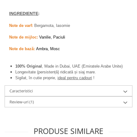
Zaien
Zirconia
INGREDIENTE
:
Oferta Saptamanii
Note de varf:
Bergamota, Iasomie
Mai Multe >>
Parfumuri Clona Originale
Note de mijloc:
Vanilie, Paciuli
Parfumuri clona / Dupes
Note de bază:
Ambra, Mosc
Puncte Cadou
Recenzii clienti
100% Original
, Made in Dubai, UAE (Emiratele Arabe Unite)
Longevitate (persistență) ridicată și siaj mare.
Blog
Sigilat, în cutie proprie,
ideal pentru cadouri
!
Caracteristici
Review-uri
(1)
PRODUSE SIMILARE