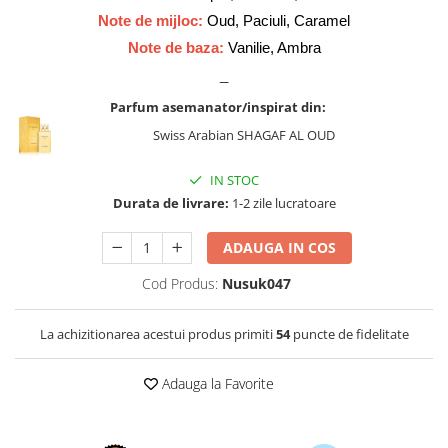
Cadouri pentru EL
Note de mijloc:
Oud, Paciuli, Caramel
Cadouri pentru EA
Note de baza:
Vanilie, Ambra
Branduri
_
Adyan by Anfar
Parfum asemanator/inspirat din:
Al Fakhr Perfumes
Swiss Arabian SHAGAF AL OUD
Al Wataniah
IN STOC
Anfar London
Durata de livrare:
1-2 zile lucratoare
Ard al Zaafaran
Armaf
ADAUGA IN COS
Asdaaf
Cod Produs:
Nusuk047
Asten
La achizitionarea acestui produs primiti
54
puncte de fidelitate
Athoor Al Alam
Fariis
Adauga la Favorite
Fragrance World
Frederic Patric