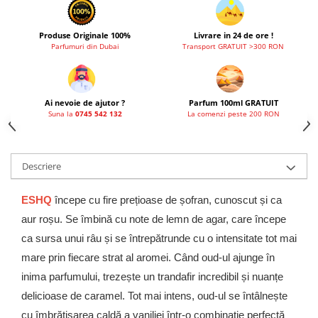
French Avenue
Grandeur Elite
Produse Originale 100%
Livrare in 24 de ore !
Parfumuri din Dubai
Transport GRATUIT >300 RON
Jenny Glow
Khalis
Lattafa
Ai nevoie de ajutor ?
Parfum 100ml GRATUIT
Suna la
0745 542 132
La comenzi peste 200 RON
Lattafa Pride
Louis Varel
Maison Alhambra
Descriere
Montage Brands
ESHQ
începe cu fire prețioase de șofran, cunoscut și ca
Nusuk
aur roșu. Se îmbină cu note de lemn de agar, care începe
Rave
ca sursa unui râu și se întrepătrunde cu o intensitate tot mai
Riiffs
mare prin fiecare strat al aromei. Când oud-ul ajunge în
Vurv
inima parfumului, trezește un trandafir incredibil și nuanțe
delicioase de caramel. Tot mai intens, oud-ul se întâlnește
Wadi al Khaleej
cu îmbrățișarea caldă a vaniliei într-o combinație perfectă