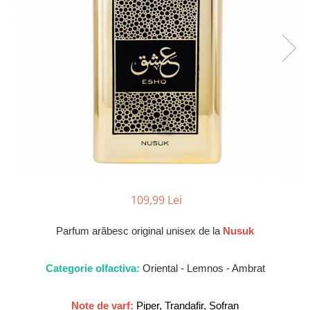
Parfumuri Dulci
Parfumuri Exotice
Parfumuri Fresh
Parfumuri Florale
Parfumuri Fructate
Parfumuri Lemnoase
Parfumuri Persistente
Parfumuri Vanilate
Parfumuri PREMIUM
109,99 Lei
Parfumuri de ZI
Parfumuri de SEARA
Parfum arăbesc original unisex de la
Nusuk
Parfumuri de VARA
Categorie olfactiva:
Oriental - Lemnos - Ambrat
Parfumuri de IARNA
Idei de Cadouri
Note de varf:
Piper, Trandafir, Sofran