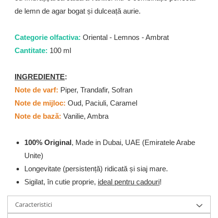
Zaien
de lemn de agar bogat și dulceață aurie.
Zirconia
Oferta Saptamanii
Categorie olfactiva:
Oriental - Lemnos - Ambrat
Mai Multe >>
Cantitate:
100 ml
Parfumuri Clona Originale
Parfumuri clona / Dupes
INGREDIENTE
:
Puncte Cadou
Note de varf:
Piper, Trandafir, Sofran
Recenzii clienti
Note de mijloc:
Oud, Paciuli, Caramel
Blog
Note de bază:
Vanilie, Ambra
100% Original
, Made in Dubai, UAE (Emiratele Arabe
Unite)
Longevitate (persistență) ridicată și siaj mare.
Sigilat, în cutie proprie,
ideal pentru cadouri
!
Caracteristici