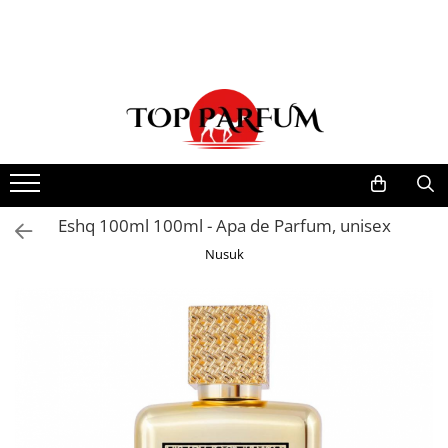
Toate Produsele
ACASA
Seturi Parfumuri
Pachete FEMEI
Pachete BARBATI
Pachete EL si EA
Eshq 100ml 100ml - Apa de Parfum, unisex
Parfumuri Femei
Nusuk
Parfumuri Barbati
Parfumuri Unisex
Best Seller
Cele mai noi
Tipuri Parfumuri
Parfumuri Citrice
Parfumuri Condimentate