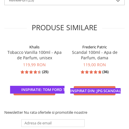
PRODUSE SIMILARE
Khalis
Frederic Patric
Tobacco Vanilla 100ml - Apa
Scandal 100ml - Apa de
de Parfum, unisex
Parfum, dama
119,99 RON
119,00 RON
(25)
(36)
INSPIRATIE: TOM FORD TOBACCO VANILLE
ADAUGA IN COS
ADAUGA IN COS
INSPIRAT DIN: JPG SCANDAL
Newsletter
Nu rata ofertele si promotiile noastre