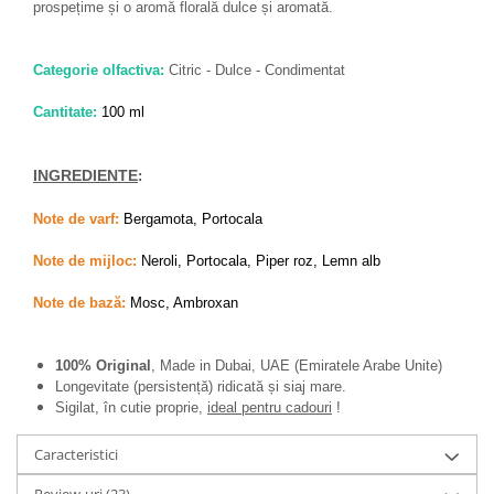
prospețime și o aromă florală dulce și aromată.
Categorie olfactiva:
Citric - Dulce - Condimentat
Cantitate:
100 ml
INGREDIENTE
:
Note de varf:
Bergamota, Portocala
Note de mijloc:
Neroli, Portocala, Piper roz, Lemn alb
Note de bază:
Mosc, Ambroxan
100% Original
, Made in Dubai, UAE (Emiratele Arabe Unite)
Longevitate (persistență) ridicată și siaj mare.
Sigilat, în cutie proprie,
ideal pentru cadouri
!
Caracteristici
Review-uri
(23)