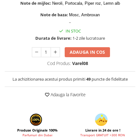
Cadouri pentru EL
Note de mijloc:
Neroli, Portocala, Piper roz, Lemn alb
Cadouri pentru EA
Note de baza:
Mosc, Ambroxan
Branduri
_
Adyan by Anfar
IN STOC
Al Fakhr Perfumes
Durata de livrare:
1-2 zile lucratoare
Al Wataniah
ADAUGA IN COS
Anfar London
Cod Produs:
Varel08
Ard al Zaafaran
Armaf
La achizitionarea acestui produs primiti
49
puncte de fidelitate
Asdaaf
Adauga la Favorite
Asten
Athoor Al Alam
Fariis
Fragrance World
Produse Originale 100%
Livrare in 24 de ore !
Frederic Patric
Parfumuri din Dubai
Transport GRATUIT >300 RON