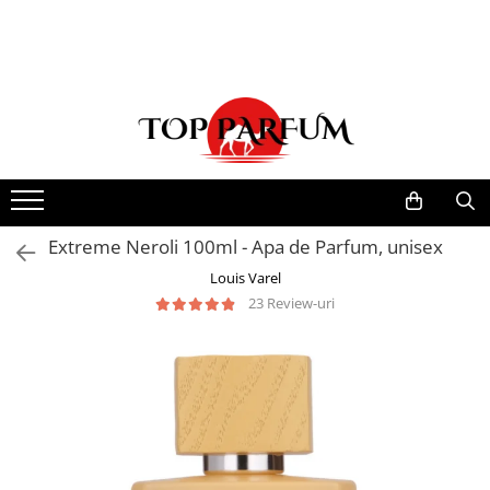
Toate Produsele
ACASA
Seturi Parfumuri
Pachete FEMEI
Pachete BARBATI
Pachete EL si EA
Extreme Neroli 100ml - Apa de Parfum, unisex
Parfumuri Femei
Louis Varel
23 Review-uri
Parfumuri Barbati
Parfumuri Unisex
Best Seller
Cele mai noi
Tipuri Parfumuri
Parfumuri Citrice
Parfumuri Condimentate