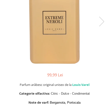
Parfumuri Dulci
Parfumuri Exotice
Parfumuri Fresh
Parfumuri Florale
Parfumuri Fructate
Parfumuri Lemnoase
Parfumuri Persistente
Parfumuri Vanilate
Parfumuri PREMIUM
Parfumuri de ZI
99,99 Lei
Parfumuri de SEARA
Parfum arăbesc original unisex de la
Louis Varel
Parfumuri de VARA
Categorie olfactiva:
Citric - Dulce - Condimentat
Parfumuri de IARNA
Note de varf:
Bergamota, Portocala
Idei de Cadouri