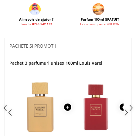
French Avenue
Grandeur Elite
Ai nevoie de ajutor ?
Parfum 100ml GRATUIT
Jenny Glow
Suna la
0745 542 132
La comenzi peste 200 RON
Khalis
Lattafa
PACHETE SI PROMOTII
Lattafa Pride
Louis Varel
Pachet 3 parfumuri unisex 100ml Louis Varel
Maison Alhambra
Montage Brands
Nusuk
Rave
Riiffs
Vurv
Wadi al Khaleej