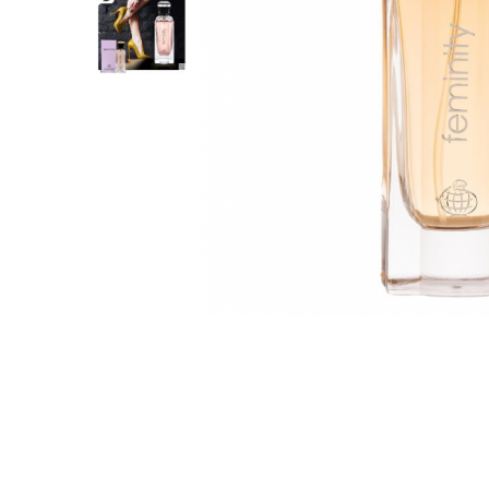
Parfumuri Dulci
Parfumuri Exotice
Parfumuri Fresh
Parfumuri Florale
Parfumuri Fructate
Parfumuri Lemnoase
Parfumuri Persistente
Parfumuri Vanilate
Parfumuri PREMIUM
Parfumuri de ZI
Parfumuri de SEARA
Parfumuri de VARA
Parfumuri de IARNA
Idei de Cadouri