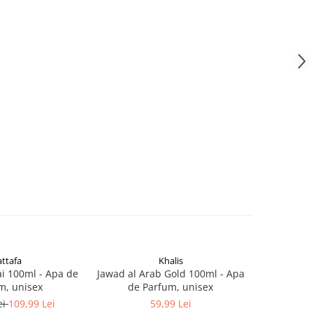
attafa
Khalis
i 100ml - Apa de
Jawad al Arab Gold 100ml - Apa
Fallen An
m, unisex
de Parfum, unisex
Pa
ei
109,99 Lei
59,99 Lei