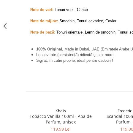
French Avenue
Note de varf:
Tonuri verzi, Citrice
Grandeur Elite
Note de mijloc:
Smochin, Tonuri acvatice, Caviar
Jenny Glow
Khalis
Note de bază:
Tonuri orientale, Lemn de smochin, Tonuri so
Lattafa
100% Original
, Made in Dubai, UAE (Emiratele Arabe U
Lattafa Pride
Longevitate (persistență) ridicată și siaj mare.
Louis Varel
Sigilat, în cutie proprie,
ideal pentru cadouri
!
Maison Alhambra
Montage Brands
Nusuk
Rave
Riiffs
Khalis
Frederic 
Vurv
Tobacco Vanilla 100ml - Apa de
Scandal 100m
Parfum, unisex
Parfum,
Wadi al Khaleej
119,99 Lei
119,00