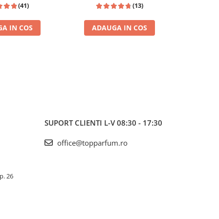
(41)
(13)
A IN COS
ADAUGA IN COS
ADA
INSPIRAT
I
SUPORT CLIENTI
L-V 08:30 - 17:30
office@topparfum.ro
Ap. 26