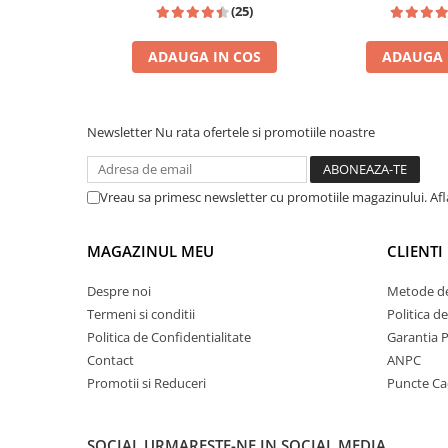
Zaien
(25)
Zirconia
ADAUGA IN COS
ADAUGA 
Oferta Saptamanii
Mai Multe >>
INSPIRATIE: TOM FORD TOBACCO VANILLE
INSPIRAT DIN: 
Parfumuri Clona Originale
Newsletter
Nu rata ofertele si promotiile noastre
Parfumuri clona / Dupes
Puncte Cadou
Vreau sa primesc newsletter cu promotiile magazinului. Af
Recenzii clienti
Blog
MAGAZINUL MEU
CLIENTI
Despre noi
Metode de
Termeni si conditii
Politica d
Politica de Confidentialitate
Garantia 
Contact
ANPC
Promotii si Reduceri
Puncte C
SOCIAL
URMARESTE-NE IN SOCIAL MEDIA