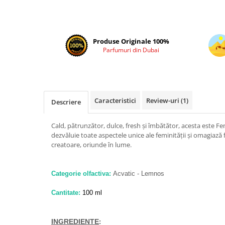
Cadouri pentru EL
Cadouri pentru EA
Branduri
Produse Originale 100%
Adyan by Anfar
Parfumuri din Dubai
Al Fakhr Perfumes
Al Wataniah
Anfar London
Caracteristici
Review-uri
(1)
Descriere
Ard al Zaafaran
Armaf
Cald, pătrunzător, dulce, fresh și îmbătător, acesta este 
dezvăluie toate aspectele unice ale feminității și omagiază f
Asdaaf
creatoare, oriunde în lume.
Asten
Athoor Al Alam
Categorie olfactiva:
Acvatic - Lemnos
Fariis
Cantitate:
100 ml
Fragrance World
Frederic Patric
INGREDIENTE
: