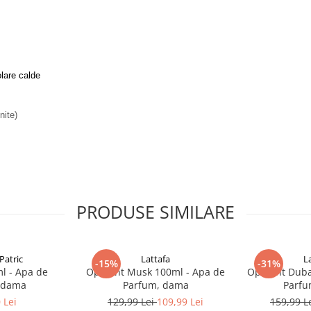
lare calde
nite)
PRODUSE SIMILARE
Patric
Lattafa
L
-15%
-31%
l - Apa de
Opulent Musk 100ml - Apa de
Opulent Duba
 dama
Parfum, dama
Parfu
 Lei
129,99 Lei
109,99 Lei
159,99 L