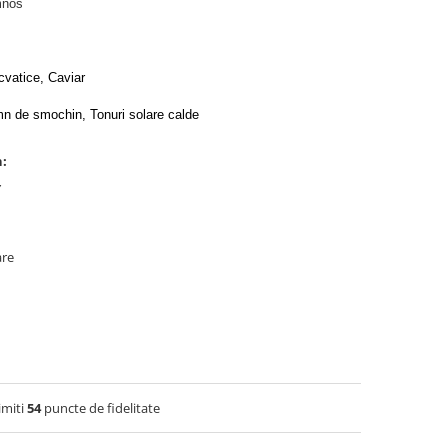
mnos
cvatice, Caviar
emn de smochin, Tonuri solare calde
n:
Y
are
imiti
54
puncte de fidelitate