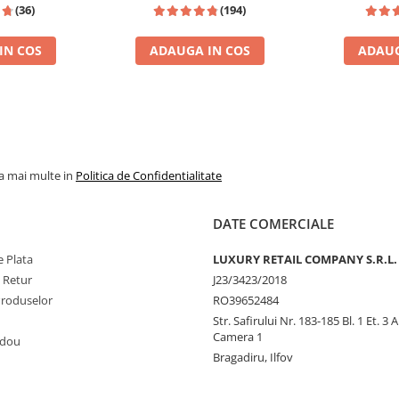
(36)
(194)
IN COS
ADAUGA IN COS
ADAUG
JPG SCANDAL
% REDUCERE %
TOP VANZAR
la mai multe in
Politica de Confidentialitate
DATE COMERCIALE
 Plata
LUXURY RETAIL COMPANY S.R.L.
e Retur
J23/3423/2018
Produselor
RO39652484
Str. Safirului Nr. 183-185 Bl. 1 Et. 3 
Camera 1
adou
Bragadiru, Ilfov