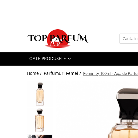
Toate Produsele
ACASA
Seturi Parfumuri
Pachete FEMEI
TOATE PRODUSELE
Pachete BARBATI
Pachete EL si EA
Home /
Parfumuri Femei /
Feminity 100ml - Apa de Par
Parfumuri Femei
Parfumuri Barbati
Parfumuri Unisex
Best Seller
Cele mai noi
Tipuri Parfumuri
Parfumuri Citrice
Parfumuri Condimentate