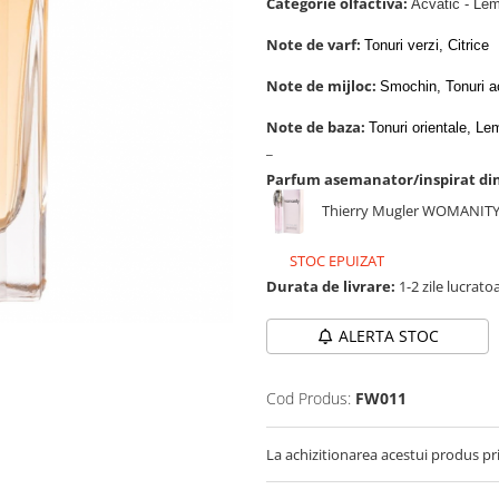
Categorie olfactiva:
Acvatic - Le
Note de varf:
Tonuri verzi, Citrice
Note de mijloc:
Smochin, Tonuri a
Note de baza:
Tonuri orientale, L
_
Parfum asemanator/inspirat di
Thierry Mugler WOMANIT
STOC EPUIZAT
Durata de livrare:
1-2 zile lucrato
ALERTA STOC
Cod Produs:
FW011
La achizitionarea acestui produs pr