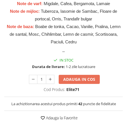
Zaien
Note de varf:
Migdale, Cafea, Bergamota, Lamaie
Zirconia
Note de mijloc:
Tuberoza, Iasomie de Sambac, Floare de
portocal, Orris, Trandafir bulgar
Note de baza:
Boabe de tonka, Cacao, Vanilie, Pralina, Lemn
de santal, Mosc, Chihlimbar, Lemn de casmir, Scortisoara,
Paciuli, Cedru
_
IN STOC
Durata de livrare:
1-2 zile lucratoare
ADAUGA IN COS
Cod Produs:
Elite71
La achizitionarea acestui produs primiti
42
puncte de fidelitate
Adauga la Favorite