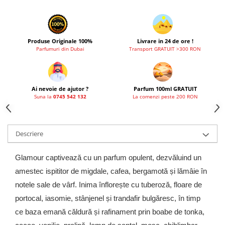
Produse Originale 100%
Livrare in 24 de ore !
Parfumuri din Dubai
Transport GRATUIT >300 RON
Ai nevoie de ajutor ?
Parfum 100ml GRATUIT
Suna la
0745 542 132
La comenzi peste 200 RON
Descriere
Glamour captivează cu un parfum opulent, dezvăluind un
amestec ispititor de migdale, cafea, bergamotă și lămâie în
notele sale de vârf. Inima înflorește cu tuberoză, floare de
portocal, iasomie, stânjenel și trandafir bulgăresc, în timp
ce baza emană căldură și rafinament prin boabe de tonka,