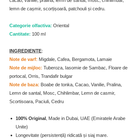
cacao, vanilie, pralină, lemn de santal, mosc, chihlimbar,
lemn de cașmir, scorțișoară, patchouli și cedru.
Categorie olfactiva:
Oriental
Cantitate:
100 ml
INGREDIENTE
:
Note de varf:
Migdale, Cafea, Bergamota, Lamaie
Note de mijloc:
Tuberoza, Iasomie de Sambac, Floare de
portocal, Orris, Trandafir bulgar
Note de baza:
Boabe de tonka, Cacao, Vanilie, Pralina,
Lemn de santal, Mosc, Chihlimbar, Lemn de casmir,
Scortisoara, Paciuli, Cedru
100% Original
, Made in Dubai, UAE (Emiratele Arabe
Unite)
Longevitate (persistență) ridicată și siaj mare.