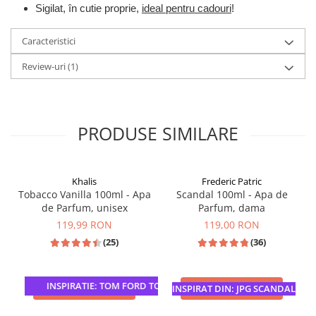
Sigilat, în cutie proprie,
ideal pentru cadouri
!
Caracteristici
Review-uri
(1)
PRODUSE SIMILARE
Khalis
Frederic Patric
Tobacco Vanilla 100ml - Apa
Scandal 100ml - Apa de
de Parfum, unisex
Parfum, dama
119,99 RON
119,00 RON
(25)
(36)
INSPIRATIE: TOM FORD TOBACCO VANILLE
ADAUGA IN COS
ADAUGA IN COS
INSPIRAT DIN: JPG SCANDAL