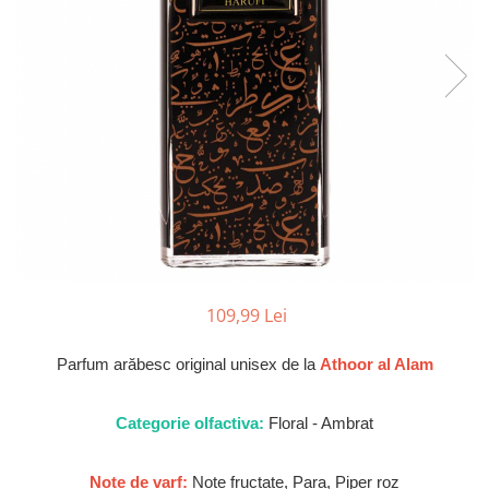
Parfumuri de SEARA
French Avenue
Parfumuri de VARA
Grandeur Elite
Parfumuri de IARNA
Jenny Glow
Khalis
Lattafa
Lattafa Pride
Louis Varel
Maison Alhambra
Montage Brands
109,99 Lei
Nusuk
Rave
Parfum arăbesc original unisex de la
Athoor al Alam
Riiffs
Categorie olfactiva:
Floral - Ambrat
Vurv
Wadi al Khaleej
Note de varf:
Note fructate, Para, Piper roz