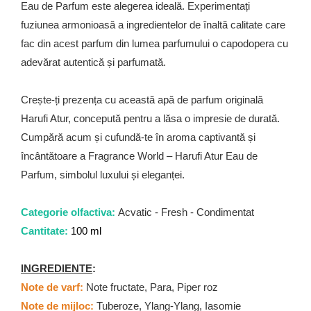
Eau de Parfum este alegerea ideală. Experimentați
fuziunea armonioasă a ingredientelor de înaltă calitate care
fac din acest parfum din lumea parfumului o capodopera cu
adevărat autentică și parfumată.
Crește-ți prezența cu această apă de parfum originală
Harufi Atur, concepută pentru a lăsa o impresie de durată.
Cumpără acum și cufundă-te în aroma captivantă și
încântătoare a Fragrance World – Harufi Atur Eau de
Parfum, simbolul luxului și eleganței.
Categorie olfactiva:
Acvatic - Fresh - Condimentat
Cantitate:
100 ml
INGREDIENTE
:
Note de varf:
Note fructate, Para, Piper roz
Note de mijloc:
Tuberoze, Ylang-Ylang, Iasomie