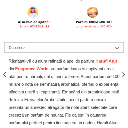
Ai nevoie de ajutor ?
Parfum 100ml GRATUIT
Suna la
0745 542 132
La comenzi peste 200 RON
Descriere
Răsfățați-vă cu alura rafinată a apei de parfum
Harufi Atur
din
Fragrance World
, un parfum luxos și captivant creat
atât pentru bărbați, cât și pentru femei. Acest parfum de 100
ml are o notă de semnătură aromatică, oferind o experiență
olfactiva unică și captivantă. Emanând din prestigioasa nișă
de lux a Emiratelor Arabe Unite, acest parfum unisex
prezintă un amestec atrăgător de note atent selectate care
creează un parfum de neuitat. Fie că ești în căutarea
parfumului perfect pentru tine sau ca un cadou, Harufi Atur