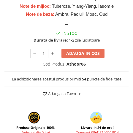
Zaien
Note de mijloc:
Tuberoze, Ylang-Ylang, Iasomie
Zirconia
Note de baza:
Ambra, Paciuli, Mosc, Oud
_
IN STOC
Durata de livrare:
1-2 zile lucratoare
ADAUGA IN COS
Cod Produs:
Athoor06
La achizitionarea acestui produs primiti
54
puncte de fidelitate
Adauga la Favorite
Produse Originale 100%
Livrare in 24 de ore !
Parfumuri din Dubai
Transport GRATUIT >300 RON