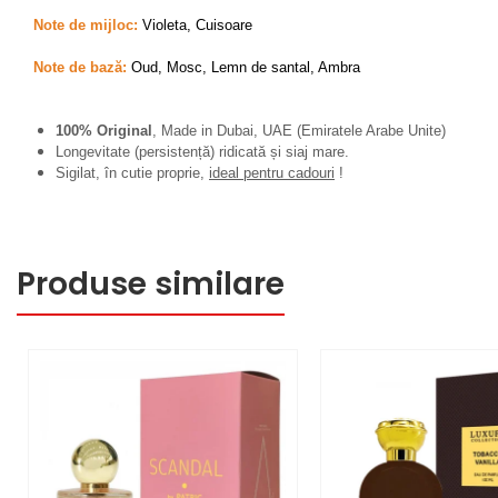
Fragrance World
Note de mijloc:
Violeta, Cuisoare
Frederic Patric
Note de bază:
Oud, Mosc, Lemn de santal, Ambra
French Avenue
Grandeur Elite
100% Original
, Made in Dubai, UAE (Emiratele Arabe Unite)
Longevitate (persistență) ridicată și siaj mare.
Jenny Glow
Sigilat, în cutie proprie,
ideal pentru cadouri
!
Khalis
Lattafa
Lattafa Pride
Produse similare
Louis Varel
Maison Alhambra
Montage Brands
Nusuk
Rave
Riiffs