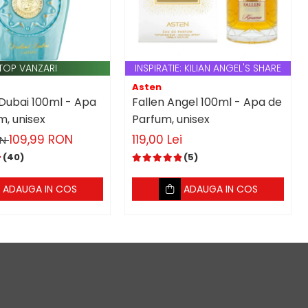
TOP VANZARI
INSPIRATIE: KILIAN ANGEL'S SHARE
Asten
Dubai 100ml - Apa
Fallen Angel 100ml - Apa de
m, unisex
Parfum, unisex
109,99 RON
119,00 Lei
ON
(40)
(5)
ADAUGA IN COS
ADAUGA IN COS