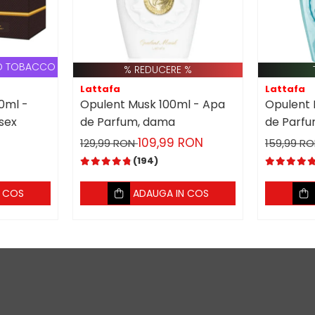
OBACCO VANILLE
% REDUCERE %
Lattafa
Lattafa
0ml -
Opulent Musk 100ml - Apa
Opulent 
sex
de Parfum, dama
de Parfu
109,99 RON
129,99 RON
159,99 R
(194)
N COS
ADAUGA IN COS