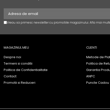
Vreau sa primesc newsletter cu promotiile magazinului. Afla mai mult
MAGAZINUL MEU
CLIENTI
Despre noi
Metode de Pla
Termeni si conditii
Politica de Ret
Politica de Confidentialitate
Garantia Prod
Contact
ANPC
Promotii si Reduceri
Puncte Cadou