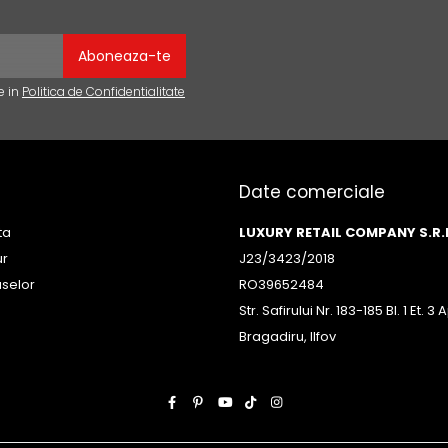
e in
Politica de Confidentialitate
Date comerciale
ta
LUXURY RETAIL COMPANY S.R.
ur
J23/3423/2018
uselor
RO39652484
Str. Safirului Nr. 183-185 Bl. 1 Et. 
Bragadiru, Ilfov