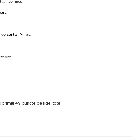
tat - Lemnos
oara
e
de santal, Ambra
ratoare
 primiti
49
puncte de fidelitate