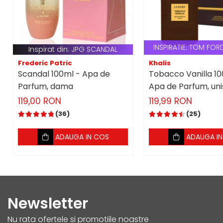
Vurv
Wadi al Khaleej
Zaien
INSPIRATIE: TOM FORD T
Inspirat din: JPG SCANDAL
Zirconia
Frederic Patric
Khalis
Scandal 100ml - Apa de
Tobacco Vanilla 10
Oferta Saptamanii
Parfum, dama
Apa de Parfum, uni
Mai Multe >>
119,00 RON
119,99 RON
Parfumuri Clona Originale
(36)
(25)
Parfumuri clona / Dupes
ADAUGA IN COS
ADAUGA I
Puncte Cadou
Recenzii clienti
Blog
Newsletter
Nu rata ofertele si promotiile noastre