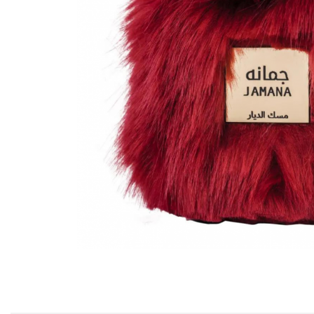
Parfumuri Condimentate
Parfumuri Dulci
Parfumuri Exotice
Parfumuri Fresh
Parfumuri Florale
Parfumuri Fructate
Parfumuri Lemnoase
Parfumuri Persistente
Parfumuri Vanilate
Parfumuri PREMIUM
Parfumuri de ZI
Parfumuri de SEARA
Parfumuri de VARA
Parfumuri de IARNA