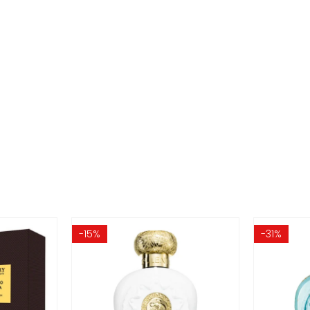
-15%
-31%