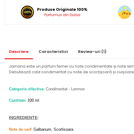
Idei de Cadouri
Produse Originale 100%
Cadouri pentru EL
Parfumuri din Dubai
Cadouri pentru EA
Branduri
Adyan by Anfar
Al Fakhr Perfumes
Descriere
Caracteristici
Review-uri
(1)
Al Wataniah
Jamana este un parfum femei cu note condimentate și note le
Anfar London
Debutează cald condimentat cu note de scorțișoară și cuișoare, n
Ard al Zaafaran
Armaf
Categorie olfactiva:
Condimentat - Lemnos
Asdaaf
Cantitate:
100 ml
Asten
Athoor Al Alam
INGREDIENTE
:
Fariis
Note de varf:
Galbanum, Scortisoara