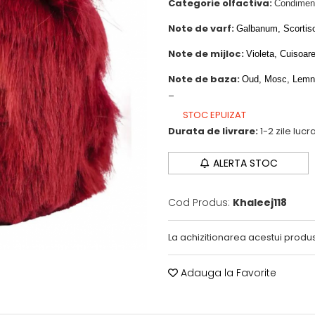
Categorie olfactiva:
Condimen
Note de varf:
Galbanum, Scortis
Note de mijloc:
Violeta, Cuisoar
Note de baza:
Oud, Mosc, Lemn 
_
STOC EPUIZAT
Durata de livrare:
1-2 zile luc
ALERTA STOC
Cod Produs:
Khaleej118
La achizitionarea acestui produs
Adauga la Favorite