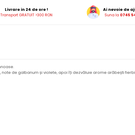
Livrare in 24 de ore !
Ai nevoie de aj
Transport GRATUIT >300 RON
Suna la
0745 54
mnoase.
ote de galbanum și violete, apoi îți dezvăluie arome arăbești fierbin