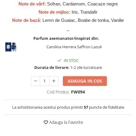
Zaien
Note de vârf:
Sofran, Cardamom, Coacaze negre
Zirconia
Note de mijloc:
Iris, Trandafir
Note de bază:
Lemn de Guaiac, Boabe de tonka, Vanilie
_
Parfum asemanator/inspirat din:
Carolina Herrera Saffron Lazuli
IN STOC
Durata de livrare:
1-2 zile lucratoare
ADAUGA IN COS
Cod Produs:
FW094
La achizitionarea acestui produs primiti
57
puncte de fidelitate
Adauga la Favorite