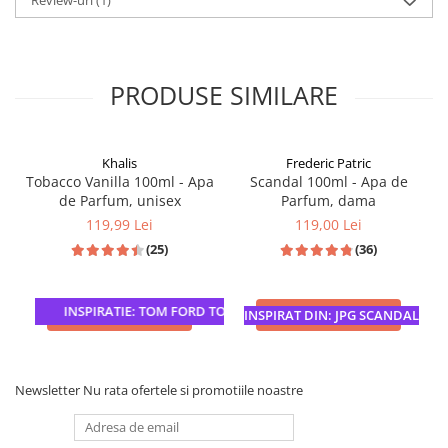
Review-uri
(1)
PRODUSE SIMILARE
Khalis
Frederic Patric
Tobacco Vanilla 100ml - Apa
Scandal 100ml - Apa de
de Parfum, unisex
Parfum, dama
119,99 Lei
119,00 Lei
(25)
(36)
INSPIRATIE: TOM FORD TOBACCO VANILLE
ADAUGA IN COS
ADAUGA IN COS
INSPIRAT DIN: JPG SCANDAL
Newsletter
Nu rata ofertele si promotiile noastre