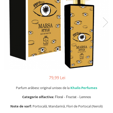
Parfumuri de SEARA
French Avenue
Parfumuri de VARA
Grandeur Elite
Parfumuri de IARNA
Jenny Glow
Khalis
Lattafa
Lattafa Pride
Louis Varel
Maison Alhambra
Montage Brands
Nusuk
79,99 Lei
Rave
Parfum arăbesc original unisex de la
Khalis Perfumes
Riiffs
Categorie olfactiva:
Floral - Fructat - Lemnos
Vurv
Note de varf:
Portocală, Mandarină, Flori de Portocal (Neroli)
Wadi al Khaleej