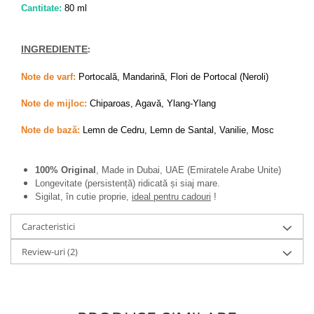
Cantitate:
80 ml
:
INGREDIENTE
Note de varf:
Portocală, Mandarină, Flori de Portocal (Neroli)
Note de mijloc:
Chiparoas, Agavă, Ylang-Ylang
Note de bază:
Lemn de Cedru, Lemn de Santal, Vanilie, Mosc
100% Original
, Made in Dubai, UAE (Emiratele Arabe Unite)
Longevitate (persistență) ridicată și siaj mare.
Sigilat, în cutie proprie,
ideal pentru cadouri
!
Caracteristici
Review-uri
(2)