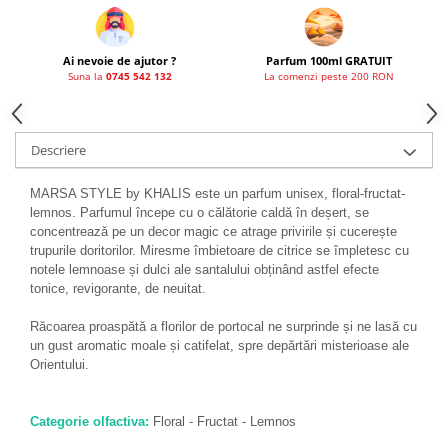
Ai nevoie de ajutor ?
Parfum 100ml GRATUIT
Suna la
0745 542 132
La comenzi peste 200 RON
Descriere
MARSA STYLE by KHALIS este un parfum unisex, floral-fructat-
lemnos. Parfumul începe cu o călătorie caldă în deșert, se
concentrează pe un decor magic ce atrage privirile și cucerește
trupurile doritorilor. Miresme îmbietoare de citrice se împletesc cu
notele lemnoase și dulci ale santalului obținând astfel efecte
tonice, revigorante, de neuitat.
Răcoarea proaspătă a florilor de portocal ne surprinde și ne lasă cu
un gust aromatic moale și catifelat, spre depărtări misterioase ale
Orientului.
Categorie olfactiva:
Floral - Fructat - Lemnos