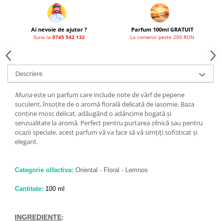
French Avenue
Grandeur Elite
Ai nevoie de ajutor ?
Parfum 100ml GRATUIT
Jenny Glow
Suna la
0745 542 132
La comenzi peste 200 RON
Khalis
Lattafa
Descriere
Lattafa Pride
Muna
este un parfum care include note de vârf de pepene
Louis Varel
suculent, însoțite de o aromă florală delicată de iasomie. Baza
conține mosc delicat, adăugând o adâncime bogată și
Maison Alhambra
senzualitate la aromă. Perfect pentru purtarea zilnică sau pentru
Montage Brands
ocazii speciale, acest parfum vă va face să vă simțiți sofisticat și
elegant.
Nusuk
Rave
Categorie olfactiva:
Oriental - Floral - Lemnos
Riiffs
Cantitate:
100 ml
Vurv
Wadi al Khaleej
INGREDIENTE
: