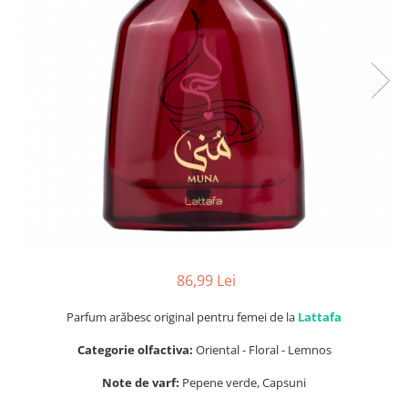
Parfumuri Dulci
Parfumuri Exotice
Parfumuri Fresh
Parfumuri Florale
Parfumuri Fructate
Parfumuri Lemnoase
Parfumuri Persistente
Parfumuri Vanilate
Parfumuri PREMIUM
Parfumuri de ZI
86,99 Lei
Parfumuri de SEARA
Parfum arăbesc original pentru femei de la
Lattafa
Parfumuri de VARA
Categorie olfactiva:
Oriental - Floral - Lemnos
Parfumuri de IARNA
Note de varf:
Pepene verde, Capsuni
Idei de Cadouri