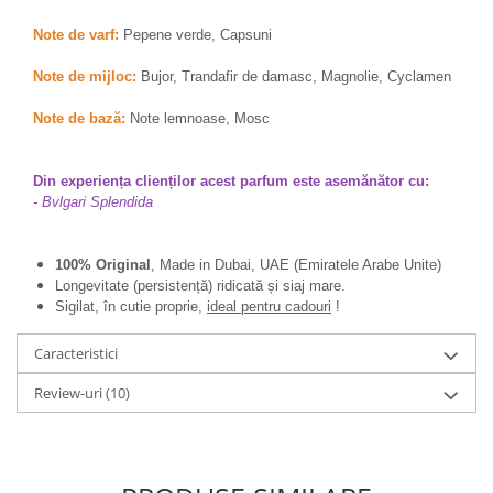
Zaien
Zirconia
Note de varf:
Pepene verde, Capsuni
Oferta Saptamanii
Note de mijloc:
Bujor, Trandafir de damasc, Magnolie, Cyclamen
Mai Multe >>
Note de bază:
Note lemnoase, Mosc
Parfumuri Clona Originale
Parfumuri clona / Dupes
Din experiența clienților acest parfum este asemănător cu:
Puncte Cadou
- Bvlgari Splendida
Recenzii clienti
Blog
100% Original
, Made in Dubai, UAE (Emiratele Arabe Unite)
Longevitate (persistență) ridicată și siaj mare.
Sigilat, în cutie proprie,
ideal pentru cadouri
!
Caracteristici
Review-uri
(10)