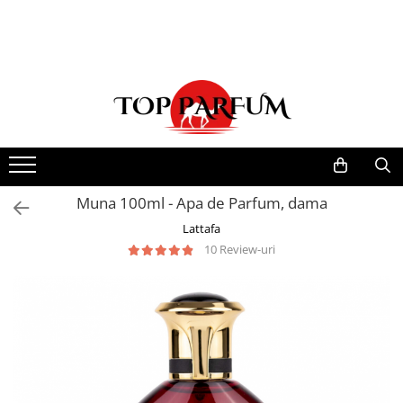
Toate Produsele
ACASA
Seturi Parfumuri
Pachete FEMEI
Pachete BARBATI
Pachete EL si EA
Muna 100ml - Apa de Parfum, dama
Parfumuri Femei
Lattafa
10 Review-uri
Parfumuri Barbati
Parfumuri Unisex
Best Seller
Cele mai noi
Tipuri Parfumuri
Parfumuri Citrice
Parfumuri Condimentate