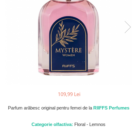
Parfumuri de SEARA
French Avenue
Parfumuri de VARA
Grandeur Elite
Parfumuri de IARNA
Jenny Glow
Khalis
Lattafa
Lattafa Pride
Louis Varel
Maison Alhambra
Montage Brands
Nusuk
109,99 Lei
Rave
Parfum arăbesc original pentru femei de la
RIIFFS Perfumes
Riiffs
Vurv
Categorie olfactiva:
Floral - Lemnos
Wadi al Khaleej