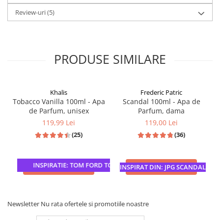
Review-uri
(5)
PRODUSE SIMILARE
Khalis
Frederic Patric
Tobacco Vanilla 100ml - Apa
Scandal 100ml - Apa de
de Parfum, unisex
Parfum, dama
119,99 Lei
119,00 Lei
(25)
(36)
INSPIRATIE: TOM FORD TOBACCO VANILLE
ADAUGA IN COS
ADAUGA IN COS
INSPIRAT DIN: JPG SCANDAL
Newsletter
Nu rata ofertele si promotiile noastre