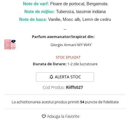
Zaien
Note de varf:
Floare de portocal, Bergamota
Zirconia
Note de mijloc:
Tuberoza, Iasomie indiana
Note de baza:
Vanilie, Mosc alb, Lemn de cedru
_
Parfum asemanator/inspirat din:
Giorgio Armani MY WAY
STOC EPUIZAT
Durata de livrare:
1-2 zile lucratoare
ALERTA STOC
Cod Produs:
Riiffs027
La achizitionarea acestui produs primiti
54
puncte de fidelitate
Adauga la Favorite