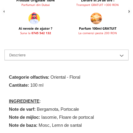
Produse Originale 100%
Livrare in 24 de ore !
Parfumuri din Dubai
Transport GRATUIT >300 RON
Ai nevoie de ajutor ?
Parfum 100ml GRATUIT
Suna la
0745 542 132
La comenzi peste 200 RON
Descriere
Categorie olfactiva:
Oriental - Floral
Cantitate:
100 ml
INGREDIENTE
:
Note de varf:
Bergamota, Portocale
Note de mijloc:
Iasomie, Floare de portocal
Note de baza:
Mosc, Lemn de santal