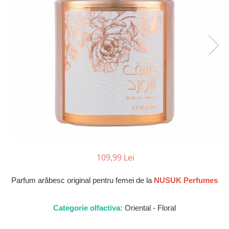
Parfumuri de SEARA
French Avenue
Parfumuri de VARA
Grandeur Elite
Parfumuri de IARNA
Jenny Glow
Khalis
Lattafa
Lattafa Pride
Louis Varel
Maison Alhambra
Montage Brands
Nusuk
109,99 Lei
Rave
Parfum arăbesc original pentru femei de la
NUSUK Perfumes
Riiffs
Vurv
Categorie olfactiva:
Oriental - Floral
Wadi al Khaleej