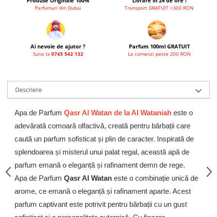
Produse Originale 100%
Livrare in 24 de ore !
Parfumuri din Dubai
Transport GRATUIT >300 RON
Ai nevoie de ajutor ?
Parfum 100ml GRATUIT
Suna la
0745 542 132
La comenzi peste 200 RON
Descriere
Apa de Parfum
Qasr Al Watan de la Al Wataniah
este o
adevărată comoară olfactivă, creată pentru bărbații care
caută un parfum sofisticat și plin de caracter. Inspirată de
splendoarea și misterul unui palat regal, această apă de
parfum emană o eleganță și rafinament demn de rege.
Apa de Parfum
Qasr Al Watan
este o combinație unică de
arome, ce emană o eleganță și rafinament aparte. Acest
parfum captivant este potrivit pentru bărbații cu un gust