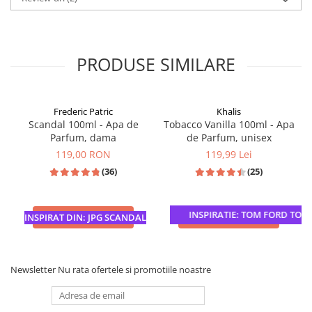
PRODUSE SIMILARE
Frederic Patric
Khalis
Scandal 100ml - Apa de
Tobacco Vanilla 100ml - Apa
Parfum, dama
de Parfum, unisex
119,00 RON
119,99 Lei
(36)
(25)
INSPIRATIE: TOM FORD TOBAC
ADAUGA IN COS
ADAUGA IN COS
INSPIRAT DIN: JPG SCANDAL
Newsletter
Nu rata ofertele si promotiile noastre