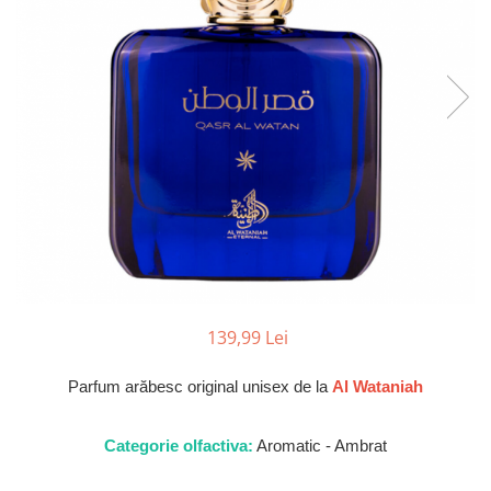
Parfumuri de SEARA
French Avenue
Parfumuri de VARA
Grandeur Elite
Parfumuri de IARNA
Jenny Glow
Khalis
Lattafa
Lattafa Pride
Louis Varel
Maison Alhambra
Montage Brands
Nusuk
139,99 Lei
Rave
Parfum arăbesc original unisex de la
Al Wataniah
Riiffs
Vurv
Categorie olfactiva:
Aromatic - Ambrat
Wadi al Khaleej