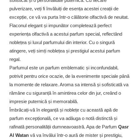
sofisticat și o personalitate puternică. Cu fiecare
pulverizare, veți fi învăluiți de esența acestei creații de
excepție, ce vă va purta într-o călătorie olfactivă de neuitat.
Flaconul elegant și impunător completează perfect
experiența olfactivă a acestui parfum special, reflectând
noblețea și luxul parfumului din interior. Cu o singură
atingere, veți simți noblețea și prestigiul acestui parfum
regal.
Parfumul este un parfum emblematic și inconfundabil,
potrivit pentru orice ocazie, de la evenimente speciale până
la momente de relaxare. Aroma sa intensă și sofisticată va
rămâne cu siguranță în amintirea celor din jur, creând o
impresie puternică și memorabilă.
Îmbrăcați-vă în eleganță și noblețe cu această apă de
parfum excepțională, ce va adăuga o notă distinctă și
rafinată personalității dumneavoastră. Apa de Parfum
Qasr
Al Watan
vă va învălui într-o aură de mister și prestigiu,