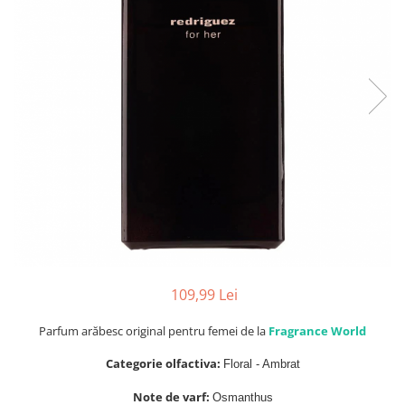
Parfumuri de SEARA
French Avenue
Parfumuri de VARA
Grandeur Elite
Parfumuri de IARNA
Jenny Glow
Khalis
Lattafa
Lattafa Pride
Louis Varel
Maison Alhambra
Montage Brands
Nusuk
109,99 Lei
Rave
Riiffs
Parfum arăbesc original pentru femei de la
Fragrance World
Vurv
Categorie olfactiva:
Floral - Ambrat
Wadi al Khaleej
Note de varf:
Osmanthus