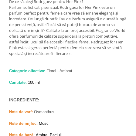
De ce să alegi Rodriguez pentru Her Pink?
Parfum sofisticat și senzual: Rodriguez for Her Pink este un
parfum perfect pentru femeia care vrea să emane eleganță și
încredere. De lungă durată: Eau de Parfum asigură o durată lungă
de persistență, astfel încât să vă puteți bucura de aroma sa
delicată ore în șir. li> Calitate la un preț accesibil: Fragrance World
oferă parfumuri de calitate superioară la prețuri competitive,
astfel încât luxul să fie accesibil fiecărei femei. Redriguez for Her
Pink este alegerea perfectă pentru femeia care vrea să se simtă
specială și încrezătoare în fiecare zi.
Categorie olfactiva:
Floral - Ambrat
Cantitate:
100 ml
INGREDIENTE
:
Note de varf:
Osmanthus
Note de mijloc:
Mosc
Note de bază:
Ambra, Paciuli