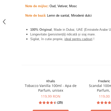
French Avenue
Note de mijloc:
Oud, Vetiver, Mosc
Grandeur Elite
Note de bază:
Lemn de santal, Mirodenii dulci
Jenny Glow
Khalis
100% Original
, Made in Dubai, UAE (Emiratele Arabe U
Lattafa
Longevitate (persistență) ridicată și siaj mare.
Sigilat, în cutie proprie,
ideal pentru cadouri
!
Lattafa Pride
Louis Varel
Maison Alhambra
Montage Brands
Nusuk
Rave
Khalis
Frederic 
Tobacco Vanilla 100ml - Apa de
Scandal 100m
Riiffs
Parfum, unisex
Parfum,
Vurv
119,99 RON
119,00
(25)
Wadi al Khaleej