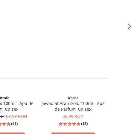
attafa
Khalis
Mo
i 100ml - Apa de
Jawad al Arab Gold 100ml - Apa
G for Wom
m, unisex
de Parfum, unisex
de Parfum,
ON
109,99 RON
59,99 RON
(41)
(13)