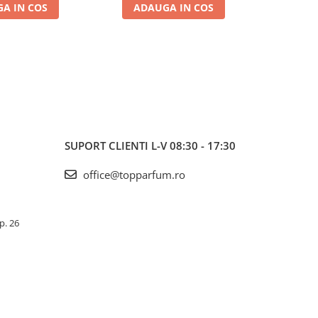
A IN COS
ADAUGA IN COS
ADA
I
INSPIRAT
SUPORT CLIENTI
L-V 08:30 - 17:30
office@topparfum.ro
Ap. 26