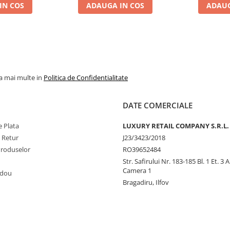
IN COS
ADAUGA IN COS
ADAUG
JPG SCANDAL
% REDUCERE %
TOP VANZAR
la mai multe in
Politica de Confidentialitate
DATE COMERCIALE
 Plata
LUXURY RETAIL COMPANY S.R.L.
e Retur
J23/3423/2018
Produselor
RO39652484
Str. Safirului Nr. 183-185 Bl. 1 Et. 3 
Camera 1
adou
Bragadiru, Ilfov