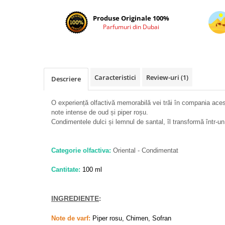
Cadouri pentru EL
Cadouri pentru EA
Produse Originale 100%
Parfumuri din Dubai
Branduri
Adyan by Anfar
Al Fakhr Perfumes
Al Wataniah
Caracteristici
Review-uri
(1)
Descriere
Anfar London
O experiență olfactivă memorabilă vei trăi în compania aces
Ard al Zaafaran
note intense de oud și piper roșu.
Condimentele dulci și lemnul de santal, îl transformă într-u
Armaf
Asdaaf
Categorie olfactiva:
Oriental - Condimentat
Asten
Athoor Al Alam
Cantitate:
100 ml
Fariis
INGREDIENTE
:
Fragrance World
Frederic Patric
Note de varf:
Piper rosu, Chimen, Sofran