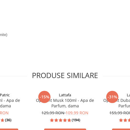
nite)
PRODUSE SIMILARE
Patric
Lattafa
L
-15%
-31%
l - Apa de
Opulent Musk 100ml - Apa de
Opulent Duba
 dama
Parfum, dama
Parfu
 RON
129,99 RON
109,99 RON
159,99 R
(36)
(194)