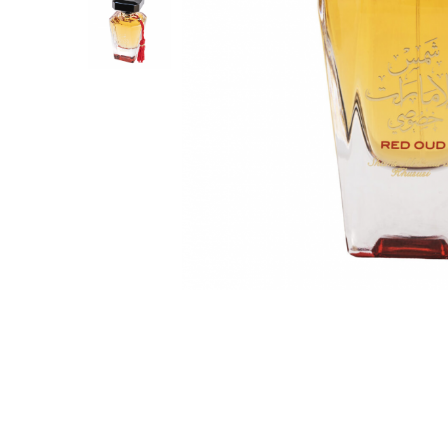
Parfumuri Dulci
Parfumuri Exotice
Parfumuri Fresh
Parfumuri Florale
Parfumuri Fructate
Parfumuri Lemnoase
Parfumuri Persistente
Parfumuri Vanilate
Parfumuri PREMIUM
Parfumuri de ZI
Parfumuri de SEARA
Parfumuri de VARA
Parfumuri de IARNA
Idei de Cadouri