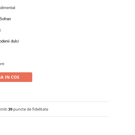
ndimentat
Sofran
c
denii dulci
are
A IN COS
imiti
39
puncte de fidelitate