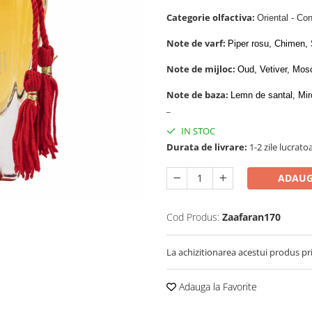
Categorie olfactiva:
Oriental - Co
Note de varf:
Piper rosu, Chimen, 
Note de mijloc:
Oud, Vetiver, Mos
Note de baza:
Lemn de santal, Miro
_
IN STOC
Durata de livrare:
1-2 zile lucrato
ADAUG
Cod Produs:
Zaafaran170
La achizitionarea acestui produs pr
Adauga la Favorite