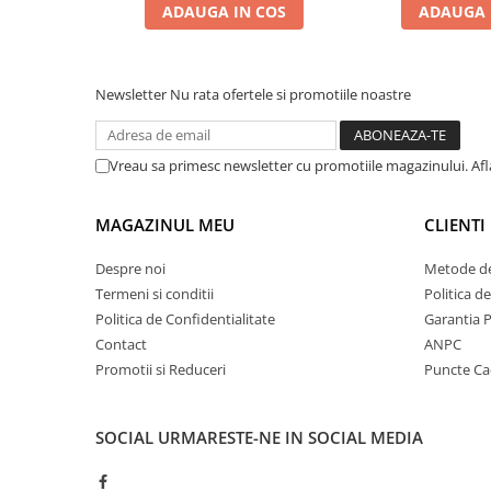
Zaien
ADAUGA IN COS
ADAUGA 
Zirconia
INSPIRATIE: TOM FORD TOBACCO VANILLE
INSPIRAT DIN: 
Oferta Saptamanii
Newsletter
Nu rata ofertele si promotiile noastre
Mai Multe >>
Parfumuri Clona Originale
Parfumuri clona / Dupes
Vreau sa primesc newsletter cu promotiile magazinului. Af
Puncte Cadou
MAGAZINUL MEU
CLIENTI
Recenzii clienti
Blog
Despre noi
Metode de
Termeni si conditii
Politica d
Politica de Confidentialitate
Garantia 
Contact
ANPC
Promotii si Reduceri
Puncte C
SOCIAL
URMARESTE-NE IN SOCIAL MEDIA