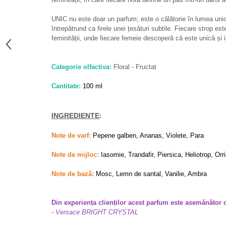
French Avenue
UNIC nu este doar un parfum; este o călătorie în lumea uni
Grandeur Elite
întrepătrund ca firele unei țesături subtile. Fiecare strop est
Jenny Glow
feminității, unde fiecare femeie descoperă că este unică și i
Khalis
Categorie olfactiva:
Floral - Fructat
Lattafa
Lattafa Pride
Cantitate:
100 ml
Louis Varel
:
INGREDIENTE
Maison Alhambra
Montage Brands
Note de varf:
Pepene galben, Ananas, Violete, Para
Nusuk
Note de mijloc:
Iasomie, Trandafir, Piersica, Heliotrop, Orr
Rave
Note de bază:
Mosc, Lemn de santal, Vanilie, Ambra
Riiffs
Vurv
Din experiența clienților acest parfum este asemănător 
Wadi al Khaleej
- Versace BRIGHT CRYSTAL