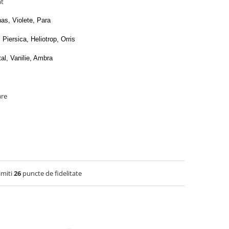
at
as, Violete, Para
 Piersica, Heliotrop, Orris
l, Vanilie, Ambra
are
imiti
26
puncte de fidelitate