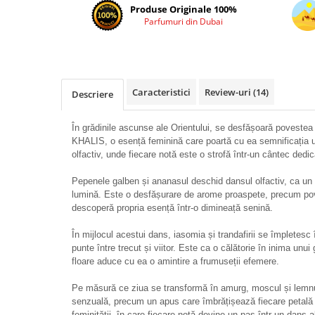
Cadouri pentru EL
Produse Originale 100%
Parfumuri din Dubai
Cadouri pentru EA
Branduri
Adyan by Anfar
Al Fakhr Perfumes
Caracteristici
Review-uri
(14)
Descriere
Al Wataniah
În grădinile ascunse ale Orientului, se desfășoară povestea
Anfar London
KHALIS, o esență feminină care poartă cu ea semnificația u
Ard al Zaafaran
olfactiv, unde fiecare notă este o strofă într-un cântec dedica
Armaf
Pepenele galben și ananasul deschid dansul olfactiv, ca un r
Asdaaf
lumină. Este o desfășurare de arome proaspete, precum pov
descoperă propria esență într-o dimineață senină.
Asten
În mijlocul acestui dans, iasomia și trandafirii se împletesc
Athoor Al Alam
punte între trecut și viitor. Este ca o călătorie în inima unui
Fariis
floare aduce cu ea o amintire a frumuseții efemere.
Fragrance World
Pe măsură ce ziua se transformă în amurg, moscul și lemnu
senzuală, precum un apus care îmbrățișează fiecare petală 
Frederic Patric
feminității, în care fiecare notă devine un pas într-un dans a