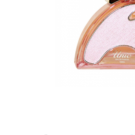
Parfumuri Dulci
Parfumuri Exotice
Parfumuri Fresh
Parfumuri Florale
Parfumuri Fructate
Parfumuri Lemnoase
Parfumuri Persistente
Parfumuri Vanilate
Parfumuri PREMIUM
Parfumuri de ZI
Parfumuri de SEARA
Parfumuri de VARA
Parfumuri de IARNA
Idei de Cadouri