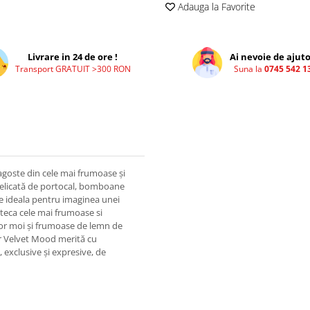
Adauga la Favorite
Livrare in 24 de ore !
Ai nevoie de ajuto
Transport GRATUIT >300 RON
Suna la
0745 542 1
goste din cele mai frumoase și
e delicată de portocal, bomboane
te ideala pentru imaginea unei
teca cele mai frumoase si
or moi și frumoase de lemn de
ar Velvet Mood merită cu
 exclusive și expresive, de