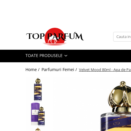
Toate Produsele
ACASA
Seturi Parfumuri
Pachete FEMEI
TOATE PRODUSELE
Pachete BARBATI
Pachete EL si EA
Home /
Parfumuri Femei /
Velvet Mood 80ml - Apa de Pa
Parfumuri Femei
Parfumuri Barbati
Parfumuri Unisex
Best Seller
Cele mai noi
Tipuri Parfumuri
Parfumuri Citrice
Parfumuri Condimentate