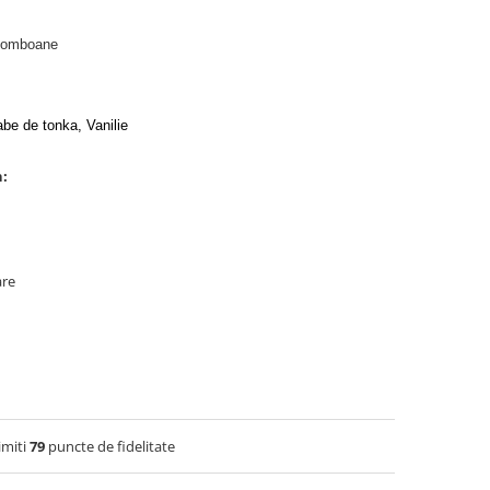
 Bomboane
be de tonka, Vanilie
n:
are
imiti
79
puncte de fidelitate