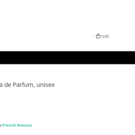
0,00
a de Parfum, unisex
la
French Avenue