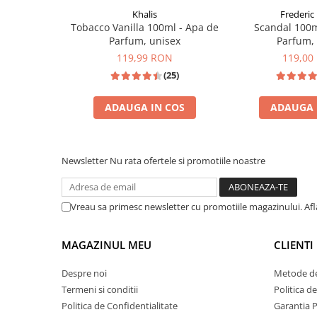
Zaien
Khalis
Frederic 
Zirconia
Tobacco Vanilla 100ml - Apa de
Scandal 100m
Parfum, unisex
Parfum,
Oferta Saptamanii
119,99 RON
119,00
Mai Multe >>
(25)
Parfumuri Clona Originale
Parfumuri clona / Dupes
ADAUGA IN COS
ADAUGA 
Puncte Cadou
INSPIRATIE: TOM FORD TOBACCO VANILLE
INSPIRAT DIN: 
Recenzii clienti
Newsletter
Nu rata ofertele si promotiile noastre
Blog
Vreau sa primesc newsletter cu promotiile magazinului. Af
MAGAZINUL MEU
CLIENTI
Despre noi
Metode de
Termeni si conditii
Politica d
Politica de Confidentialitate
Garantia 