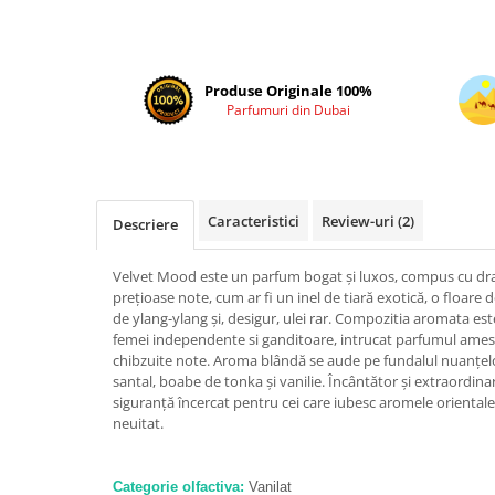
Cadouri pentru EL
Cadouri pentru EA
Branduri
Produse Originale 100%
Adyan by Anfar
Parfumuri din Dubai
Al Fakhr Perfumes
Al Wataniah
Anfar London
Caracteristici
Review-uri
(2)
Descriere
Ard al Zaafaran
Armaf
Velvet Mood este un parfum bogat și luxos, compus cu dra
prețioase note, cum ar fi un inel de tiară exotică, o floar
Asdaaf
de ylang-ylang și, desigur, ulei rar. Compozitia aromata es
femei independente si ganditoare, intrucat parfumul ames
Asten
chibzuite note. Aroma blândă se aude pe fundalul nuanțel
Athoor Al Alam
santal, boabe de tonka și vanilie. Încântător și extraordin
siguranță încercat pentru cei care iubesc aromele orientale,
Fariis
neuitat.
Fragrance World
Frederic Patric
Categorie olfactiva:
Vanilat