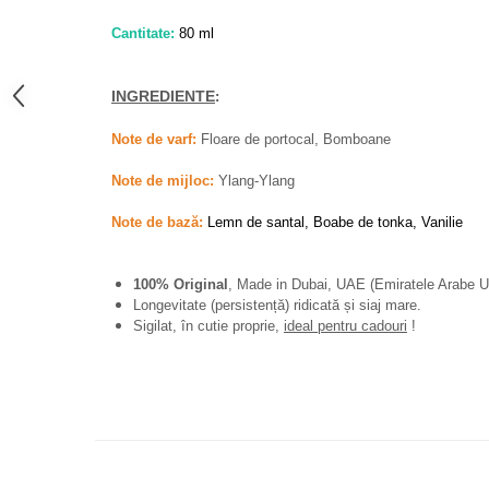
French Avenue
Cantitate:
80 ml
Grandeur Elite
Jenny Glow
INGREDIENTE
:
Khalis
Note de varf:
Floare de portocal, Bomboane
Lattafa
Note de mijloc:
Ylang-Ylang
Lattafa Pride
Louis Varel
Note de bază:
Lemn de santal, Boabe de tonka, Vanilie
Maison Alhambra
100% Original
, Made in Dubai, UAE (Emiratele Arabe U
Montage Brands
Longevitate (persistență) ridicată și siaj mare.
Nusuk
Sigilat, în cutie proprie,
ideal pentru cadouri
!
Rave
Riiffs
Vurv
Wadi al Khaleej