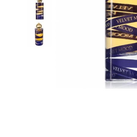
Parfumuri Dulci
Parfumuri Exotice
Parfumuri Fresh
Parfumuri Florale
Parfumuri Fructate
Parfumuri Lemnoase
Parfumuri Persistente
Parfumuri Vanilate
Parfumuri PREMIUM
Parfumuri de ZI
Parfumuri de SEARA
Parfumuri de VARA
Parfumuri de IARNA
Idei de Cadouri