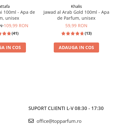
attafa
Khalis
i 100ml - Apa de
Jawad al Arab Gold 100ml - Apa
Fallen An
m, unisex
de Parfum, unisex
Pa
ON
109,99 RON
59,99 RON
1
(41)
(13)
A IN COS
ADAUGA IN COS
ADA
INSPIRAT
I
SUPORT CLIENTI
L-V 08:30 - 17:30
office@topparfum.ro