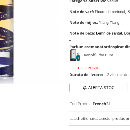
Categorie olfactiva:
Vanilat
Note de varf:
Floare de portocal,
Note de mijloc:
Ylang-Ylang
Note de baza:
Lemn de santal, Boa
_
Parfum asemanator/inspirat di
Xerjoff Erba Pura
STOC EPUIZAT
Durata de livrare:
1-2 zile lucrato
ALERTA STOC
Cod Produs:
French31
La achizitionarea acestui produs pr