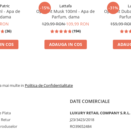
Patric
Lattafa
L
-15%
-31%
l - Apa de
Opulent Musk 100ml - Apa de
Opulent Duba
 dama
Parfum, dama
Parfu
 RON
129,99 RON
109,99 RON
159,99 R
(36)
(194)
IN COS
ADAUGA IN COS
ADAUG
JPG SCANDAL
% REDUCERE %
TOP VANZAR
la mai multe in
Politica de Confidentialitate
DATE COMERCIALE
 Plata
LUXURY RETAIL COMPANY S.R.L.
e Retur
J23/3423/2018
Produselor
RO39652484