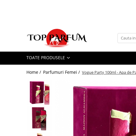
Toate Produsele
ACASA
Seturi Parfumuri
Pachete FEMEI
TOATE PRODUSELE
Pachete BARBATI
Pachete EL si EA
Home /
Parfumuri Femei /
Vogue Party 100ml - Apa de 
Parfumuri Femei
Parfumuri Barbati
Parfumuri Unisex
Best Seller
Cele mai noi
Tipuri Parfumuri
Parfumuri Citrice
Parfumuri Condimentate