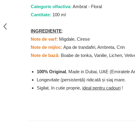
French Avenue
Categorie olfactiva:
Ambrat - Floral
Grandeur Elite
Cantitate:
100 ml
Jenny Glow
INGREDIENTE
:
Khalis
Note de varf:
Migdale, Cirese
Lattafa
Note de mijloc:
Apa de trandafiri, Ambreta, Crin
Lattafa Pride
Note de bază:
Boabe de tonka, Vanilie, Lichen, Vetiv
Louis Varel
Maison Alhambra
100% Original
, Made in Dubai, UAE (Emiratele A
Montage Brands
Longevitate (persistență) ridicată și siaj mare.
Sigilat, în cutie proprie,
ideal pentru cadouri
!
Nusuk
Rave
Riiffs
Vurv
Wadi al Khaleej