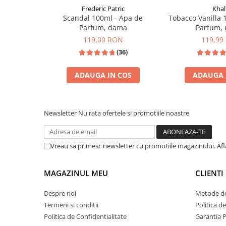
Zaien
Frederic Patric
Khal
Zirconia
Scandal 100ml - Apa de
Tobacco Vanilla 
Parfum, dama
Parfum, 
Oferta Saptamanii
119,00 RON
119,99
Mai Multe >>
(36)
Parfumuri Clona Originale
Parfumuri clona / Dupes
ADAUGA IN COS
ADAUGA 
Puncte Cadou
INSPIRATIE: T
INSPIRAT DIN: JPG SCANDAL
Recenzii clienti
Newsletter
Nu rata ofertele si promotiile noastre
Blog
Vreau sa primesc newsletter cu promotiile magazinului. Af
MAGAZINUL MEU
CLIENTI
Despre noi
Metode de
Termeni si conditii
Politica d
Politica de Confidentialitate
Garantia 