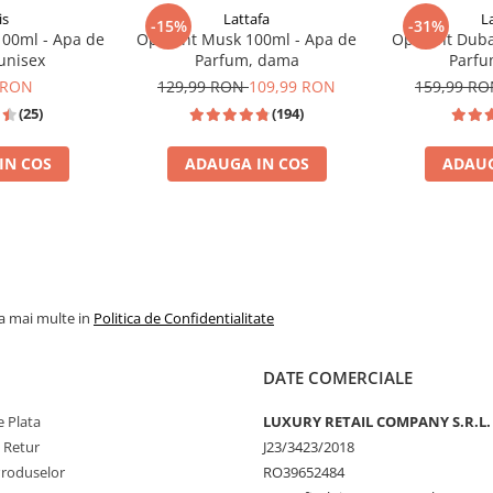
is
Lattafa
L
-15%
-31%
100ml - Apa de
Opulent Musk 100ml - Apa de
Opulent Duba
unisex
Parfum, dama
Parfu
 RON
129,99 RON
109,99 RON
159,99 R
(25)
(194)
IN COS
ADAUGA IN COS
ADAUG
OM FORD TOBACCO VANILLE
% REDUCERE %
TOP VANZAR
la mai multe in
Politica de Confidentialitate
DATE COMERCIALE
 Plata
LUXURY RETAIL COMPANY S.R.L.
e Retur
J23/3423/2018
Produselor
RO39652484