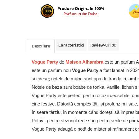
Cadouri pentru EL
Produse Originale 100%
Cadouri pentru EA
Parfumuri din Dubai
Branduri
Adyan by Anfar
Al Fakhr Perfumes
Caracteristici
Review-uri
(0)
Descriere
Al Wataniah
Anfar London
Vogue Party
de
Maison Alhambra
este un parfum A
Ard al Zaafaran
este un parfum nou
Vogue Party
a fost lansat in 202
Armaf
si cirese; notele de mijloc sunt apa de trandafiri, amb
Asdaaf
Notele de baza sunt boabe de tonka, vanilie, lichen si 
Asten
Vogue Party este perfect pentru ocazii deosebite, cum
cine festive. Datorită complexității și profunzimii sale
Athoor Al Alam
în seara târziu, în momente când dorești să impresion
Fariis
Potrivit pentru sezonul rece sau pentru serile de pr
Fragrance World
Vogue Party adaugă o notă de mister și rafinament ori
Frederic Patric