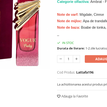
Categorie olfactiva:
Ambrat - F
Note de varf:
Migdale, Cirese
Note de mijloc:
Apa de trandafi
Note de baza:
Boabe de tonka, V
_
IN STOC
Durata de livrare:
1-2 zile lucrato
ADAUG
Cod Produs:
Lattafa196
La achizitionarea acestui produs pr
Adauga la Favorite