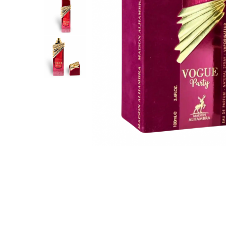
Parfumuri Dulci
Parfumuri Exotice
Parfumuri Fresh
Parfumuri Florale
Parfumuri Fructate
Parfumuri Lemnoase
Parfumuri Persistente
Parfumuri Vanilate
Parfumuri PREMIUM
Parfumuri de ZI
Parfumuri de SEARA
Parfumuri de VARA
Parfumuri de IARNA
Idei de Cadouri