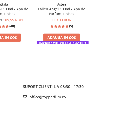
attafa
Asten
Mo
i 100ml - Apa de
Fallen Angel 100ml - Apa de
G for Wom
m, unisex
Parfum, unisex
de Parfum,
ON
109,99 RON
119,00 RON
(40)
(5)
A IN COS
ADAUGA IN COS
ADA
INSPIRATIE: KILIAN ANGEL'S
I
SHARE
INSPIRAT
SUPORT CLIENTI
L-V 08:30 - 17:30
office@topparfum.ro