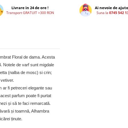
Livrare in 24 de ore !
Ai nevoie de ajuto
Transport GRATUIT >300 RON
Suna la
0745 542 1
mbrat Floral de dama. Acesta
4. Notele de varf sunt migdale
retta (nalba de mosc) si crin;
vetiver.
 ar fi petreceri elegante sau
, acest parfum poate fi purtat
ezi și să te faci remarcată.
imăvară și toamnă, Alhambra
cărei ținute.