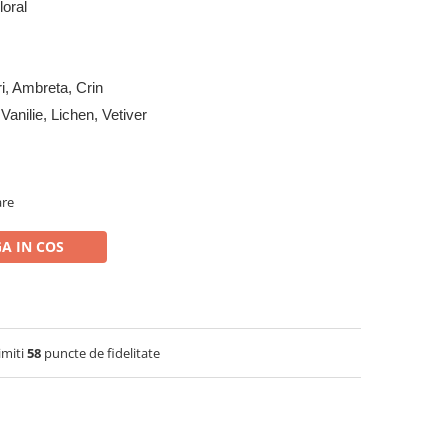
loral
ri, Ambreta, Crin
anilie, Lichen, Vetiver
are
A IN COS
imiti
58
puncte de fidelitate