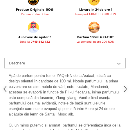
Produse Originale 100%
Livrare in 24 de ore !
Parfumuri din Dubai
Transport GRATUIT >300 RON
Ai nevoie de ajutor ?
Parfum 100ml GRATUIT
Suna la
0745 542 132
La comenzi peste 200 RON
Descriere
Apă de parfum pentru femei YAQEEN de la Asdaaf, sticlă cu
design oriental în cantitate de 100 ml. Notele parfumului: la prima
pulverizare se simt notele de vârf, note fructate, Mandarină,
acestea se evaporă în funcție de PH-ul fiecăruia, inima parfumului
este compusă din Iasomie, Ylang- ylang, Vanilie fiind esența
parfumului cea mai evidentă, notele de bază sunt uleiurile
esențiale care nu se evaporă și persistă intre 6 ore și 24 de ore
alcătuite din lemn de Santal, Mosc alb.
Cu un miros puternic si aromat, parfumul se diferentiaza inca de la