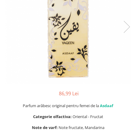
Parfumuri de SEARA
French Avenue
Parfumuri de VARA
Grandeur Elite
Parfumuri de IARNA
Jenny Glow
Khalis
Lattafa
Lattafa Pride
Louis Varel
Maison Alhambra
Montage Brands
Nusuk
86,99 Lei
Rave
Parfum arăbesc original pentru femei de la
Asdaaf
Riiffs
Categorie olfactiva:
Oriental - Fructat
Vurv
Note de varf:
Note fructate, Mandarina
Wadi al Khaleej