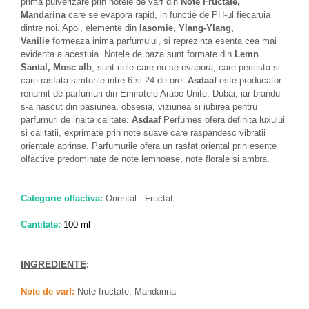
prima pulverizare prin notele de varf din
Note Fructate,
Mandarina
care se evapora rapid, in functie de PH-ul fiecaruia
dintre noi. Apoi, elemente din
Iasomie, Ylang-Ylang,
Vanilie
formeaza inima parfumului, si reprezinta esenta cea mai
evidenta a acestuia. Notele de baza sunt formate din
Lemn
Santal, Mosc alb
, sunt cele care nu se evapora, care persista si
care rasfata simturile intre 6 si 24 de ore.
Asdaaf
este producator
renumit de parfumuri din Emiratele Arabe Unite, Dubai, iar brandu
s-a nascut din pasiunea, obsesia, viziunea si iubirea pentru
parfumuri de inalta calitate.
Asdaaf
Perfumes ofera definita luxului
si calitatii, exprimate prin note suave care raspandesc vibratii
orientale aprinse. Parfumurile ofera un rasfat oriental prin esente
olfactive predominate de note lemnoase, note florale si ambra.
Categorie olfactiva:
Oriental - Fructat
Cantitate:
100 ml
INGREDIENTE
:
Note de varf:
Note fructate, Mandarina