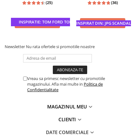
(25)
(36)
INSPIRATIE: TOM FORD TOBACCO VANILLE
ADAUGA IN COS
ADAUGA IN COS
INSPIRAT DIN: JPG SCANDAL
Newsletter
Nu rata ofertele si promotiile noastre
Vreau sa primesc newsletter cu promotiile
magazinului. Afla mai multe in
Politica de
Confidentialitate
MAGAZINUL MEU
CLIENTI
DATE COMERCIALE