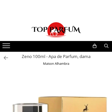
Toate Produsele
ACASA
Seturi Parfumuri
Pachete FEMEI
Pachete BARBATI
Pachete EL si EA
Zeno 100ml - Apa de Parfum, dama
Parfumuri Femei
Maison Alhambra
Parfumuri Barbati
Parfumuri Unisex
Best Seller
Cele mai noi
Tipuri Parfumuri
Parfumuri Citrice
Parfumuri Condimentate