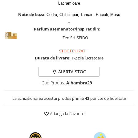
Cadouri pentru EL
Lacramioare
Cadouri pentru EA
Note de baza:
Cedru, Chihlimbar, Tamaie, Paciuli, Mosc
Branduri
_
Adyan by Anfar
Parfum asemanator/inspirat din:
Al Fakhr Perfumes
Zen SHISEIDO
Al Wataniah
STOC EPUIZAT
Anfar London
Durata de livrare:
1-2 zile lucratoare
Ard al Zaafaran
ALERTA STOC
Armaf
Cod Produs:
Alhambra29
Asdaaf
Asten
La achizitionarea acestui produs primiti
42
puncte de fidelitate
Athoor Al Alam
Adauga la Favorite
Fariis
Fragrance World
Frederic Patric