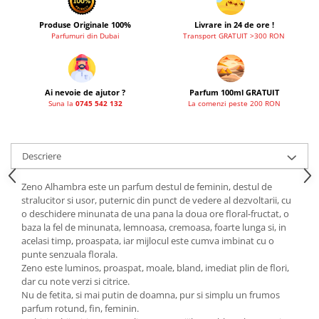
French Avenue
Produse Originale 100%
Livrare in 24 de ore !
Grandeur Elite
Parfumuri din Dubai
Transport GRATUIT >300 RON
Jenny Glow
Khalis
Ai nevoie de ajutor ?
Parfum 100ml GRATUIT
Lattafa
Suna la
0745 542 132
La comenzi peste 200 RON
Lattafa Pride
Louis Varel
Descriere
Maison Alhambra
Zeno Alhambra este un parfum destul de feminin, destul de
Montage Brands
stralucitor si usor, puternic din punct de vedere al dezvoltarii, cu
Nusuk
o deschidere minunata de una pana la doua ore floral-fructat, o
baza la fel de minunata, lemnoasa, cremoasa, foarte lunga si, in
Rave
acelasi timp, proaspata, iar mijlocul este cumva imbinat cu o
Riiffs
punte senzuala florala.
Zeno este luminos, proaspat, moale, bland, imediat plin de flori,
Vurv
dar cu note verzi si citrice.
Nu de fetita, si mai putin de doamna, pur si simplu un frumos
Wadi al Khaleej
parfum rotund, fin, feminin.