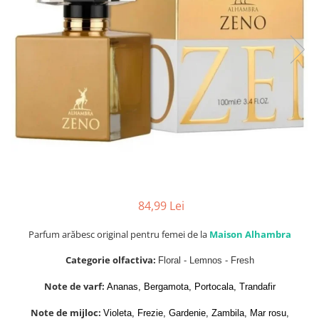
Parfumuri Dulci
Parfumuri Exotice
Parfumuri Fresh
Parfumuri Florale
Parfumuri Fructate
Parfumuri Lemnoase
Parfumuri Persistente
Parfumuri Vanilate
Parfumuri PREMIUM
84,99 Lei
Parfumuri de ZI
Parfum arăbesc original pentru femei de la
Maison Alhambra
Parfumuri de SEARA
Parfumuri de VARA
Categorie olfactiva:
Floral - Lemnos - Fresh
Parfumuri de IARNA
Note de varf:
Ananas, Bergamota, Portocala, Trandafir
Idei de Cadouri
Note de mijloc:
Violeta, Frezie, Gardenie, Zambila, Mar rosu,