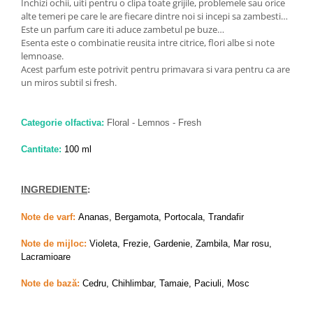
Zaien
Inchizi ochii, uiti pentru o clipa toate grijile, problemele sau orice
alte temeri pe care le are fiecare dintre noi si incepi sa zambesti…
Zirconia
Este un parfum care iti aduce zambetul pe buze…
Esenta este o combinatie reusita intre citrice, flori albe si note
Oferta Saptamanii
lemnoase.
Mai Multe >>
Acest parfum este potrivit pentru primavara si vara pentru ca are
Parfumuri Clona Originale
un miros subtil si fresh.
Parfumuri clona / Dupes
Puncte Cadou
Categorie olfactiva:
Floral - Lemnos - Fresh
Recenzii clienti
Cantitate:
100 ml
Blog
INGREDIENTE
:
Note de varf:
Ananas, Bergamota, Portocala, Trandafir
Note de mijloc:
Violeta, Frezie, Gardenie, Zambila, Mar rosu,
Lacramioare
Note de bază:
Cedru, Chihlimbar, Tamaie, Paciuli, Mosc