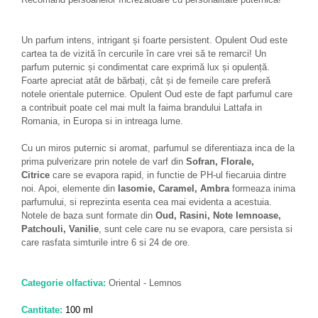
Un parfum intens, intrigant și foarte persistent. Opulent Oud este
cartea ta de vizită în cercurile în care vrei să te remarci! Un
parfum puternic și condimentat care exprimă lux și opulență.
Foarte apreciat atât de bărbați, cât și de femeile care preferă
notele orientale puternice. Opulent Oud este de fapt parfumul care
a contribuit poate cel mai mult la faima brandului Lattafa in
Romania, in Europa si in intreaga lume.
Cu un miros puternic si aromat, parfumul se diferentiaza inca de la
prima pulverizare prin notele de varf din
Sofran, Florale,
Citrice
care se evapora rapid, in functie de PH-ul fiecaruia dintre
noi. Apoi, elemente din
Iasomie, Caramel, Ambra
formeaza inima
parfumului, si reprezinta esenta cea mai evidenta a acestuia.
Notele de baza sunt formate din
Oud, Rasini, Note lemnoase,
Patchouli, Vanilie
, sunt cele care nu se evapora, care persista si
care rasfata simturile intre 6 si 24 de ore.
Categorie olfactiva:
Oriental - Lemnos
Cantitate:
100 ml