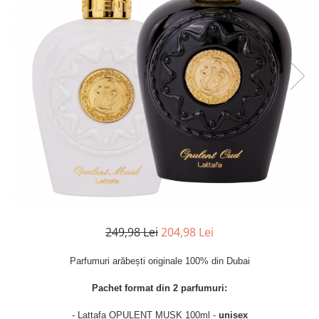
Parfumuri Dulci
Parfumuri Exotice
Parfumuri Fresh
Parfumuri Florale
Parfumuri Fructate
Parfumuri Lemnoase
Parfumuri Persistente
Parfumuri Vanilate
Parfumuri PREMIUM
Parfumuri de ZI
249,98 Lei
204,98 Lei
Parfumuri de SEARA
Parfumuri de VARA
Parfumuri arăbești originale 100% din Dubai
Parfumuri de IARNA
Pachet format din 2 parfumuri:
Idei de Cadouri
- Lattafa OPULENT MUSK 100ml -
unisex