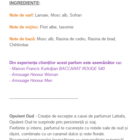
INGREDIENTE
:
Note de varf:
Lamaie, Mosc alb, Sofran
Note de mijloc:
Flori albe, Iasomie
Note de bază:
Mosc alb, Rasina de cedru, Rasina de brad,
Chihlimbar
Din experiența clienților acest parfum este asemănător cu:
- Maison Francis Kurkdjian BACCARAT ROUGE 540
- Amouage Honour Woman
- Amouage Honour Men
-------------------------------------------------------
Opulent Oud
- Creație de excepție a casei de parfumuri Lattafa,
Opulent Oud te surprinde prin persistență și siaj.
Fierbinte și intens, parfumul te cucerește cu notele sale de oud și
rășini, combinate cu un caramel dulce și note florale.
Recomand persoanelor încrezătoare cu personalitate puternică!