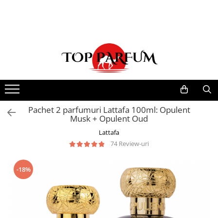
Toate Produsele
ACASA
Seturi Parfumuri
Pachete FEMEI
Pachete BARBATI
Pachete EL si EA
Pachet 2 parfumuri Lattafa 100ml: Opulent
Musk + Opulent Oud
Parfumuri Femei
Lattafa
Parfumuri Barbati
74 Review-uri
Parfumuri Unisex
Best Seller
-18%
Cele mai noi
Tipuri Parfumuri
Parfumuri Citrice
Parfumuri Condimentate