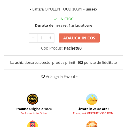
Cadouri pentru EL
Cadouri pentru EA
- Lattafa OPULENT OUD 100ml -
unisex
Branduri
IN STOC
Durata de livrare:
1 zi lucratoare
Adyan by Anfar
Al Fakhr Perfumes
ADAUGA IN COS
Al Wataniah
Cod Produs:
Pachet80
Anfar London
Ard al Zaafaran
La achizitionarea acestui produs primiti
102
puncte de fidelitate
Armaf
Adauga la Favorite
Asdaaf
Asten
Athoor Al Alam
Fariis
Produse Originale 100%
Livrare in 24 de ore !
Fragrance World
Parfumuri din Dubai
Transport GRATUIT >300 RON
Frederic Patric