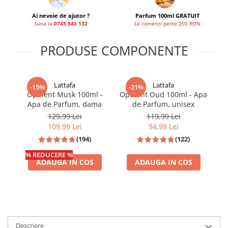
French Avenue
Ai nevoie de ajutor ?
Parfum 100ml GRATUIT
Grandeur Elite
Suna la
0745 542 132
La comenzi peste 200 RON
Jenny Glow
PRODUSE COMPONENTE
Khalis
Lattafa
Lattafa
Lattafa
Lattafa Pride
-15%
-21%
Opulent Musk 100ml -
Opulent Oud 100ml - Apa
Louis Varel
Apa de Parfum, dama
de Parfum, unisex
129,99 Lei
119,99 Lei
Maison Alhambra
109,99 Lei
94,99 Lei
Montage Brands
(194)
(122)
Nusuk
% REDUCERE %
ADAUGA IN COS
ADAUGA IN COS
Rave
Riiffs
Vurv
Wadi al Khaleej
Descriere