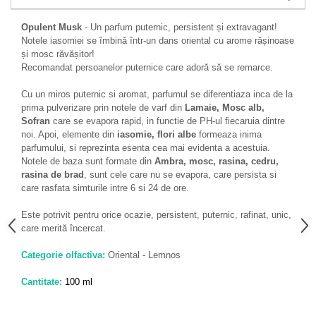
Zaien
Zirconia
Opulent Musk
- Un parfum puternic, persistent și extravagant!
Notele iasomiei se îmbină într-un dans oriental cu arome rășinoase
Oferta Saptamanii
și mosc răvășitor!
Mai Multe >>
Recomandat persoanelor puternice care adoră să se remarce.
Parfumuri Clona Originale
Cu un miros puternic si aromat, parfumul se diferentiaza inca de la
Parfumuri clona / Dupes
prima pulverizare prin notele de varf din
Lamaie, Mosc alb,
Sofran
care se evapora rapid, in functie de PH-ul fiecaruia dintre
Puncte Cadou
noi. Apoi, elemente din
iasomie, flori albe
formeaza inima
Recenzii clienti
parfumului, si reprezinta esenta cea mai evidenta a acestuia.
Notele de baza sunt formate din
Ambra, mosc, rasina, cedru,
Blog
rasina de brad
, sunt cele care nu se evapora, care persista si
care rasfata simturile intre 6 si 24 de ore.
Este potrivit pentru orice ocazie, persistent, puternic, rafinat, unic,
care merită încercat.
Categorie olfactiva:
Oriental - Lemnos
Cantitate:
100 ml