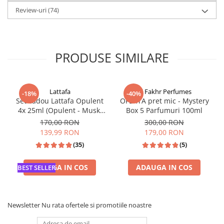
Review-uri
(74)
PRODUSE SIMILARE
Lattafa
Al Fakhr Perfumes
-18%
-40%
Set cadou Lattafa Opulent
OFERTA pret mic - Mystery
4x 25ml (Opulent - Musk,
Box 5 Parfumuri 100ml
Oud, Red, Dubai)
170,00 RON
300,00 RON
139,99 RON
179,00 RON
(35)
(5)
ADAUGA IN COS
ADAUGA IN COS
BEST SELLER
Newsletter
Nu rata ofertele si promotiile noastre