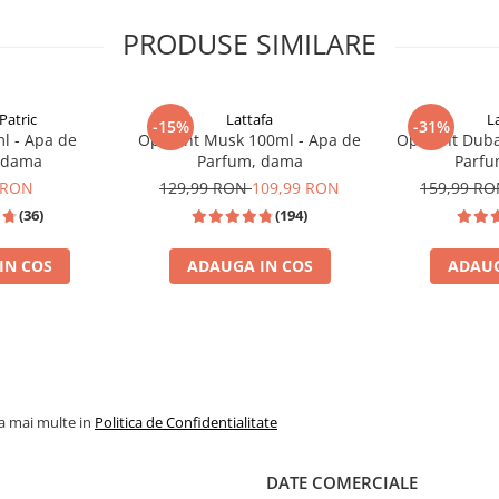
PRODUSE SIMILARE
Patric
Lattafa
L
-15%
-31%
l - Apa de
Opulent Musk 100ml - Apa de
Opulent Duba
 dama
Parfum, dama
Parfu
 RON
129,99 RON
109,99 RON
159,99 R
(36)
(194)
IN COS
ADAUGA IN COS
ADAUG
JPG SCANDAL
% REDUCERE %
TOP VANZAR
la mai multe in
Politica de Confidentialitate
DATE COMERCIALE