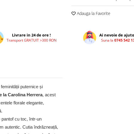
Adauga la Favorite
Livrare in 24 de ore !
Ai nevoie de ajuto
Transport GRATUIT >300 RON
Suna la
0745 542 1
eminității puternice și
 la Carolina Herrera
, acest
entele florale elegante,
ă.
 pantof cu toc, într-un
lam autentic. Cutia îndrăzneață,