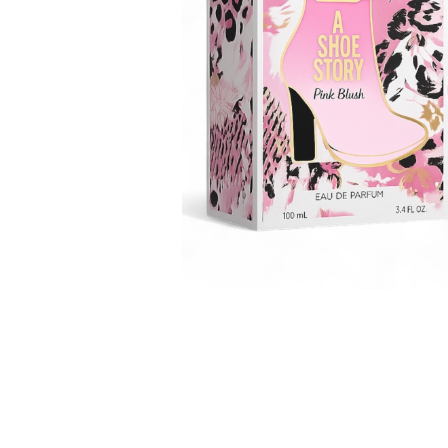
Parfumuri Dulci
Parfumuri Exotice
Parfumuri Fresh
Parfumuri Florale
Parfumuri Fructate
Parfumuri Lemnoase
Parfumuri Persistente
Parfumuri Vanilate
Parfumuri PREMIUM
Parfumuri de ZI
Parfumuri de SEARA
Parfumuri de VARA
Parfumuri de IARNA
Idei de Cadouri