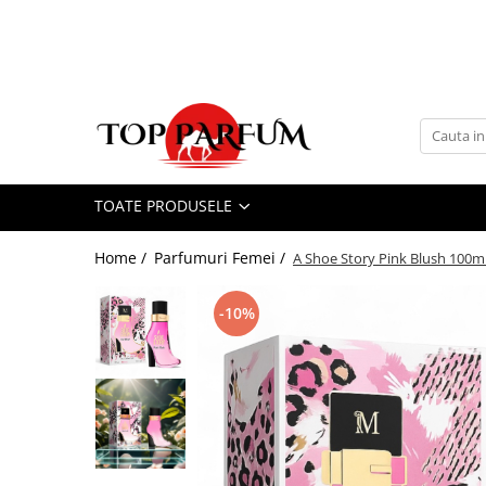
Toate Produsele
ACASA
Seturi Parfumuri
Pachete FEMEI
TOATE PRODUSELE
Pachete BARBATI
Pachete EL si EA
Home /
Parfumuri Femei /
A Shoe Story Pink Blush 100ml
Parfumuri Femei
Parfumuri Barbati
-10%
Parfumuri Unisex
Best Seller
Cele mai noi
Tipuri Parfumuri
Parfumuri Citrice
Parfumuri Condimentate