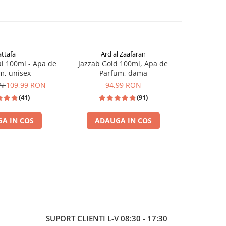
attafa
Ard al Zaafaran
i 100ml - Apa de
Jazzab Gold 100ml, Apa de
Jawad al A
m, unisex
Parfum, dama
de P
ON
109,99 RON
94,99 RON
(41)
(91)
A IN COS
ADAUGA IN COS
ADA
I
MADE IN DUBAI 100%
SUPORT CLIENTI
L-V 08:30 - 17:30