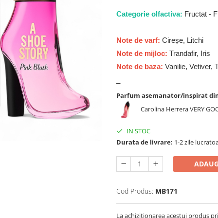
Categorie olfactiva:
Fructat - Fl
Note de varf:
Cireșe, Litchi
Note de mijloc:
Trandafir, Iris
Note de baza:
Vanilie, Vetiver,
_
Parfum asemanator/inspirat di
Carolina Herrera VERY G
IN STOC
Durata de livrare:
1-2 zile lucrato
ADAUG
Cod Produs:
MB171
La achizitionarea acestui produs pr