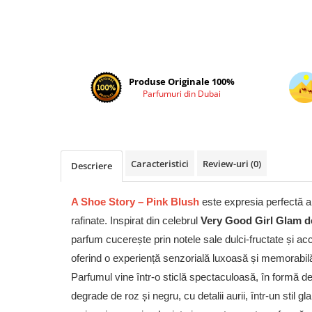
Cadouri pentru EL
Cadouri pentru EA
Branduri
Adyan by Anfar
Produse Originale 100%
Al Fakhr Perfumes
Parfumuri din Dubai
Al Wataniah
Anfar London
Ard al Zaafaran
Caracteristici
Review-uri
(0)
Descriere
Armaf
Asdaaf
A Shoe Story – Pink Blush
este expresia perfectă a f
Asten
rafinate. Inspirat din celebrul
Very Good Girl Glam de
Athoor Al Alam
parfum cucerește prin notele sale dulci-fructate și acc
Fariis
oferind o experiență senzorială luxoasă și memorabil
Parfumul vine într-o sticlă spectaculoasă, în formă de
Fragrance World
degrade de roz și negru, cu detalii aurii, într-un stil g
Frederic Patric