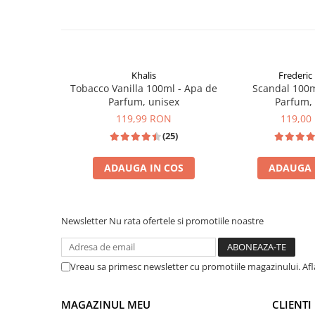
Zaien
Zirconia
Oferta Saptamanii
Mai Multe >>
Khalis
Frederic 
Parfumuri Clona Originale
Tobacco Vanilla 100ml - Apa de
Scandal 100m
Parfum, unisex
Parfum,
Parfumuri clona / Dupes
119,99 RON
119,00
Puncte Cadou
(25)
Recenzii clienti
ADAUGA IN COS
ADAUGA 
Blog
INSPIRATIE: TOM FORD TOBACCO VANILLE
INSPIRAT DIN: 
Newsletter
Nu rata ofertele si promotiile noastre
Vreau sa primesc newsletter cu promotiile magazinului. Af
MAGAZINUL MEU
CLIENTI