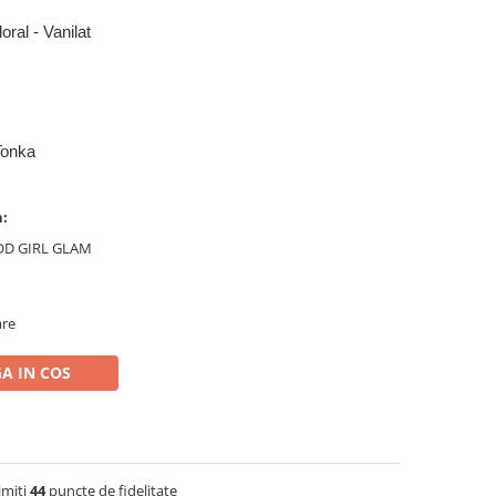
oral - Vanilat
 Tonka
n:
OOD GIRL GLAM
are
A IN COS
imiti
44
puncte de fidelitate