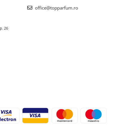
office@topparfum.ro
Ap. 26