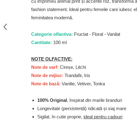
cu imprimeu animal print și accente roz, transformă 
French Avenue
fashion statement. Ideal pentru femeile care iubesc e
Grandeur Elite
feminitatea modernă.
Jenny Glow
Khalis
Categorie olfactiva:
Fructat - Floral - Vanilat
Lattafa
Cantitate:
100 ml
Lattafa Pride
NOTE OLFACTIVE:
Louis Varel
Note de varf:
Cireșe, Litchi
Maison Alhambra
Note de mijloc:
Trandafir, Iris
Montage Brands
Note de bază:
Vanilie, Vetiver, Tonka
Nusuk
Rave
100% Original
, Inspirat din marile branduri
Longevitate (persistență) ridicată și siaj mare
Riiffs
Sigilat, în cutie proprie,
ideal pentru cadouri
Vurv
Wadi al Khaleej