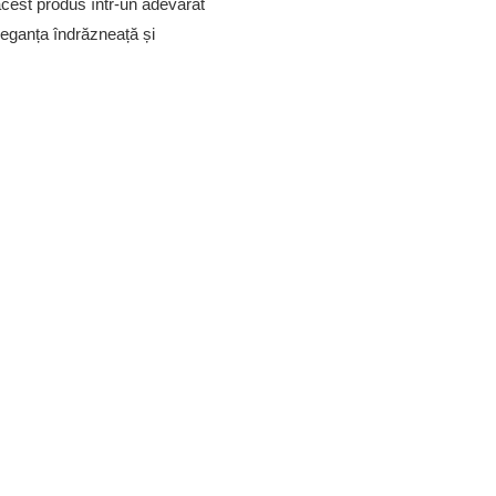
acest produs într-un adevărat
leganța îndrăzneață și