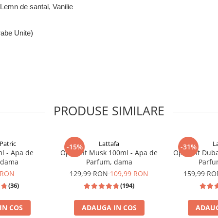
emn de santal, Vanilie
rabe Unite)
PRODUSE SIMILARE
Patric
Lattafa
L
-15%
-31%
l - Apa de
Opulent Musk 100ml - Apa de
Opulent Duba
 dama
Parfum, dama
Parfu
 RON
129,99 RON
109,99 RON
159,99 R
(36)
(194)
IN COS
ADAUGA IN COS
ADAUG