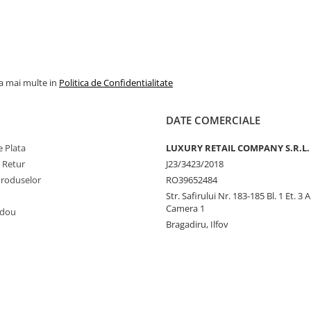
JPG SCANDAL
% REDUCERE %
TOP VANZAR
la mai multe in
Politica de Confidentialitate
DATE COMERCIALE
 Plata
LUXURY RETAIL COMPANY S.R.L.
e Retur
J23/3423/2018
Produselor
RO39652484
Str. Safirului Nr. 183-185 Bl. 1 Et. 3 
Camera 1
adou
Bragadiru, Ilfov