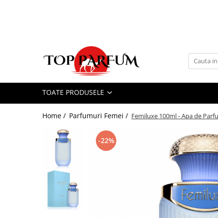
Toate Produsele
ACASA
Seturi Parfumuri
Pachete FEMEI
TOATE PRODUSELE
Pachete BARBATI
Pachete EL si EA
Home /
Parfumuri Femei /
Femiluxe 100ml - Apa de Par
Parfumuri Femei
Parfumuri Barbati
-22%
Parfumuri Unisex
Best Seller
Cele mai noi
Tipuri Parfumuri
Parfumuri Citrice
Parfumuri Condimentate