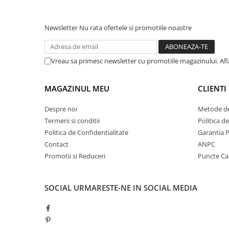
Zaien
INSPIRATIE: TOM FORD TOBACCO VANILLE
INSPIRAT DIN: 
Zirconia
Newsletter
Nu rata ofertele si promotiile noastre
Oferta Saptamanii
Mai Multe >>
Parfumuri Clona Originale
Vreau sa primesc newsletter cu promotiile magazinului. Af
Parfumuri clona / Dupes
MAGAZINUL MEU
CLIENTI
Puncte Cadou
Recenzii clienti
Despre noi
Metode de
Termeni si conditii
Politica d
Blog
Politica de Confidentialitate
Garantia 
Contact
ANPC
Promotii si Reduceri
Puncte C
SOCIAL
URMARESTE-NE IN SOCIAL MEDIA