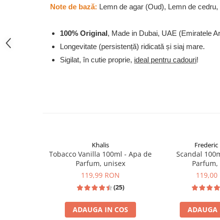
Note de bază:
Lemn de agar (Oud), Lemn de cedru, L
French Avenue
Grandeur Elite
100% Original
, Made in Dubai, UAE (Emiratele A
Jenny Glow
Longevitate (persistență) ridicată și siaj mare.
Khalis
Sigilat, în cutie proprie,
ideal pentru cadouri
!
Lattafa
Lattafa Pride
Louis Varel
Maison Alhambra
Montage Brands
Nusuk
Khalis
Frederic 
Tobacco Vanilla 100ml - Apa de
Scandal 100m
Rave
Parfum, unisex
Parfum,
Riiffs
119,99 RON
119,00
(25)
Vurv
Wadi al Khaleej
ADAUGA IN COS
ADAUGA 