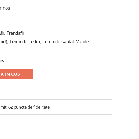
emnos
ir, Trandafir
ud), Lemn de cedru, Lemn de santal, Vanilie
are
A IN COS
imiti
62
puncte de fidelitate