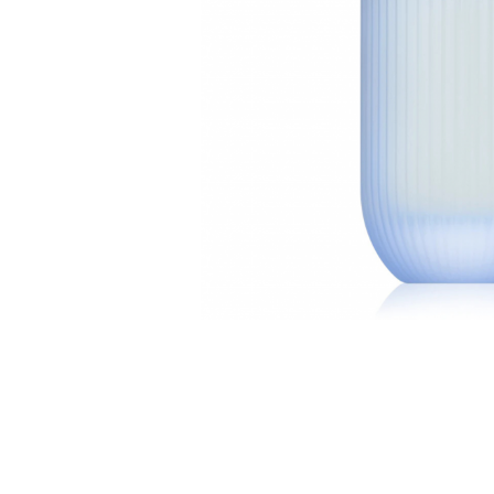
Parfumuri Dulci
Parfumuri Exotice
Parfumuri Fresh
Parfumuri Florale
Parfumuri Fructate
Parfumuri Lemnoase
Parfumuri Persistente
Parfumuri Vanilate
Parfumuri PREMIUM
Parfumuri de ZI
Parfumuri de SEARA
Parfumuri de VARA
Parfumuri de IARNA
Idei de Cadouri