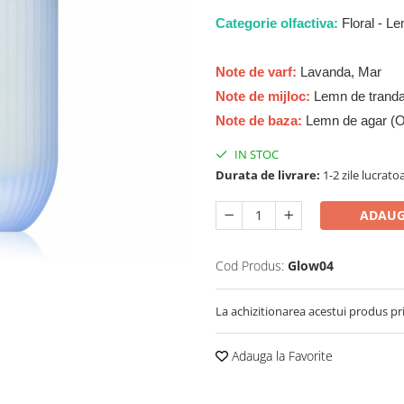
Categorie olfactiva:
Floral - L
Note de varf:
Lavanda, Mar
Note de mijloc:
Lemn de trandaf
Note de baza:
Lemn de agar (O
IN STOC
Durata de livrare:
1-2 zile lucrato
ADAUG
Cod Produs:
Glow04
La achizitionarea acestui produs pr
Adauga la Favorite