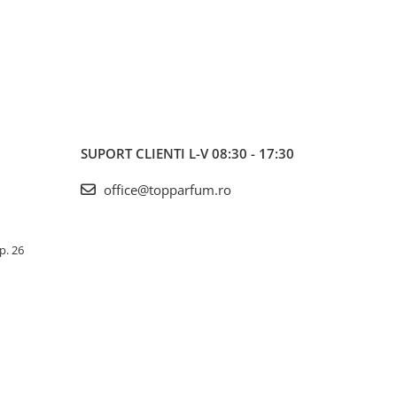
I
MADE IN DUBAI 100%
SUPORT CLIENTI
L-V 08:30 - 17:30
office@topparfum.ro
Ap. 26