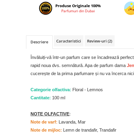
Cadouri pentru EL
Produse Originale 100%
Cadouri pentru EA
Parfumuri din Dubai
Branduri
Adyan by Anfar
Al Fakhr Perfumes
Caracteristici
Review-uri
(2)
Descriere
Al Wataniah
Anfar London
Învăluiți-vă într-un parfum care se încadrează perfect 
Ard al Zaafaran
rapid noua dvs. semnătură. Apa de parfum dama
Jen
Armaf
cucerește de la prima parfumare și nu va încerca nic
Asdaaf
Categorie olfactiva:
Floral - Lemnos
Asten
Cantitate:
100 ml
Athoor Al Alam
Fariis
NOTE OLFACTIVE
:
Fragrance World
Note de varf:
Lavanda, Mar
Frederic Patric
Note de mijloc:
Lemn de trandafir, Trandafir