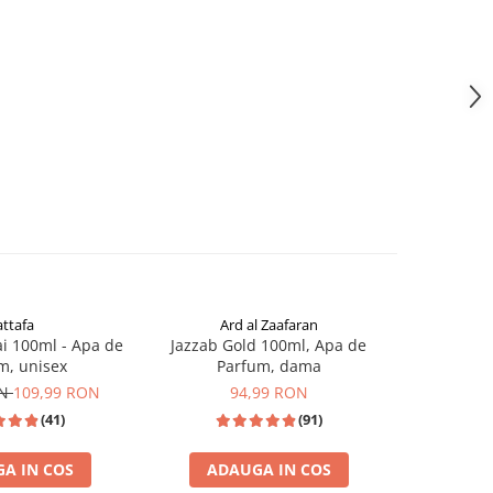
attafa
Ard al Zaafaran
i 100ml - Apa de
Jazzab Gold 100ml, Apa de
Jawad al A
m, unisex
Parfum, dama
de P
ON
109,99 RON
94,99 RON
(41)
(91)
A IN COS
ADAUGA IN COS
ADA