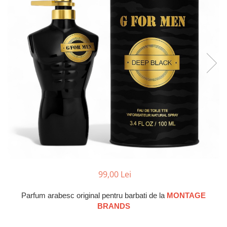
Parfumuri Dulci
Parfumuri Exotice
Parfumuri Fresh
Parfumuri Florale
Parfumuri Fructate
Parfumuri Lemnoase
Parfumuri Persistente
Parfumuri Vanilate
Parfumuri PREMIUM
Parfumuri de ZI
Parfumuri de SEARA
99,00 Lei
Parfumuri de VARA
Parfum arabesc original pentru barbati de la
MONTAGE
Parfumuri de IARNA
BRANDS
Idei de Cadouri