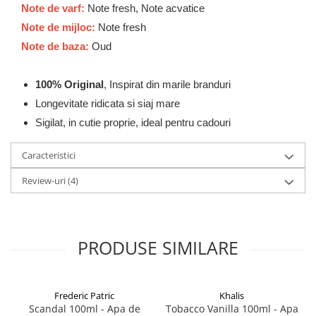
Zaien
Note de varf:
Note fresh, Note acvatice
Zirconia
Note de mijloc:
Note fresh
Oferta Saptamanii
Note de baza:
Oud
Mai Multe >>
Parfumuri Clona Originale
100% Original
, Inspirat din marile branduri
Parfumuri clona / Dupes
Longevitate ridicata si siaj mare
Sigilat, in cutie proprie, ideal pentru cadouri
Puncte Cadou
Recenzii clienti
Caracteristici
Blog
Review-uri
(4)
PRODUSE SIMILARE
Frederic Patric
Khalis
Scandal 100ml - Apa de
Tobacco Vanilla 100ml - Apa