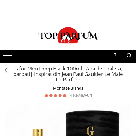
Toate Produsele
ACASA
Seturi Parfumuri
Pachete FEMEI
Pachete BARBATI
Pachete EL si EA
G for Men Deep Black 100ml - Apa de Toaleta,
barbati| Inspirat din Jean Paul Gaultier Le Male
Parfumuri Femei
Le Parfum
Parfumuri Barbati
Montage Brands
Parfumuri Unisex
4 Review-uri
Best Seller
Cele mai noi
Tipuri Parfumuri
Parfumuri Citrice
Parfumuri Condimentate