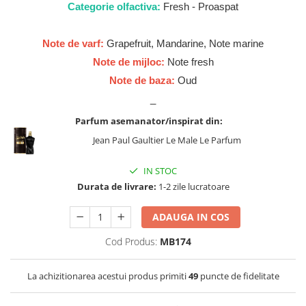
Cadouri pentru EL
Categorie olfactiva:
Fresh - Proaspat
Cadouri pentru EA
Note de varf:
Grapefruit, Mandarine, Note marine
Branduri
Adyan by Anfar
Note de mijloc:
Note fresh
Note de baza:
Oud
Al Fakhr Perfumes
_
Al Wataniah
Parfum asemanator/inspirat din:
Anfar London
Jean Paul Gaultier Le Male Le Parfum
Ard al Zaafaran
Armaf
IN STOC
Durata de livrare:
1-2 zile lucratoare
Asdaaf
Asten
ADAUGA IN COS
Athoor Al Alam
Cod Produs:
MB174
Fariis
Fragrance World
La achizitionarea acestui produs primiti
49
puncte de fidelitate
Frederic Patric