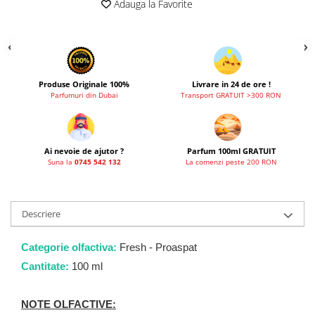
Adauga la Favorite
French Avenue
Grandeur Elite
Jenny Glow
Khalis
Produse Originale 100%
Livrare in 24 de ore !
Parfumuri din Dubai
Transport GRATUIT >300 RON
Lattafa
Lattafa Pride
Louis Varel
Ai nevoie de ajutor ?
Parfum 100ml GRATUIT
Maison Alhambra
Suna la
0745 542 132
La comenzi peste 200 RON
Montage Brands
Nusuk
Descriere
Rave
Categorie olfactiva:
Fresh - Proaspat
Riiffs
Cantitate:
100 ml
Vurv
Wadi al Khaleej
NOTE OLFACTIVE: