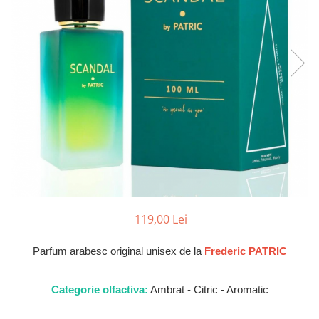
Parfumuri Dulci
Parfumuri Exotice
Parfumuri Fresh
Parfumuri Florale
Parfumuri Fructate
Parfumuri Lemnoase
Parfumuri Persistente
Parfumuri Vanilate
Parfumuri PREMIUM
Parfumuri de ZI
119,00 Lei
Parfumuri de SEARA
Parfum arabesc original unisex de la
Frederic PATRIC
Parfumuri de VARA
Parfumuri de IARNA
Categorie olfactiva:
Ambrat - Citric - Aromatic
Idei de Cadouri