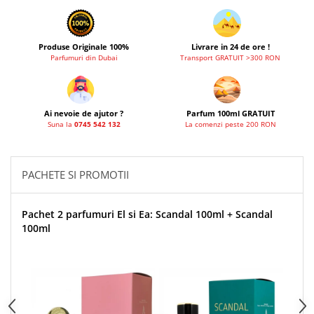
French Avenue
Grandeur Elite
Produse Originale 100%
Livrare in 24 de ore !
Jenny Glow
Parfumuri din Dubai
Transport GRATUIT >300 RON
Khalis
Lattafa
Ai nevoie de ajutor ?
Parfum 100ml GRATUIT
Lattafa Pride
Suna la
0745 542 132
La comenzi peste 200 RON
Louis Varel
Maison Alhambra
PACHETE SI PROMOTII
Montage Brands
Nusuk
Pachet 2 parfumuri El si Ea: Scandal 100ml + Scandal
Rave
100ml
Riiffs
Vurv
Wadi al Khaleej