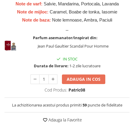
Cadouri pentru EL
Note de varf:
Salvie, Mandarina, Portocala, Lavanda
Cadouri pentru EA
Note de mijloc:
Caramel, Boabe de tonka, Iasomie
Branduri
Note de baza:
Note lemnoase, Ambra, Paciuli
Adyan by Anfar
_
Al Fakhr Perfumes
Parfum asemanator/inspirat din:
Al Wataniah
Jean Paul Gaultier Scandal Pour Homme
Anfar London
IN STOC
Ard al Zaafaran
Durata de livrare:
1-2 zile lucratoare
Armaf
ADAUGA IN COS
Asdaaf
Cod Produs:
Patric08
Asten
Athoor Al Alam
La achizitionarea acestui produs primiti
59
puncte de fidelitate
Fariis
Adauga la Favorite
Fragrance World
Frederic Patric