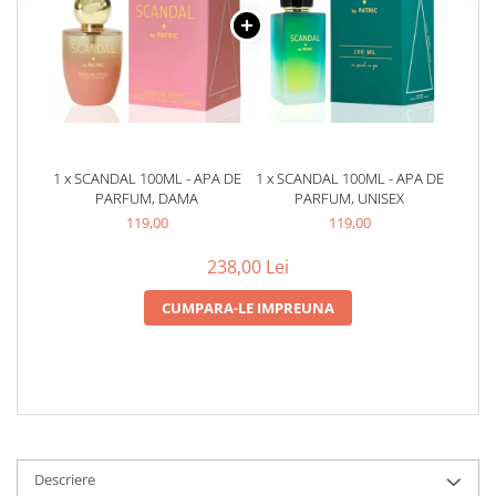
Zaien
Zirconia
Oferta Saptamanii
Mai Multe >>
Parfumuri Clona Originale
Parfumuri clona / Dupes
1 x SCANDAL 100ML - APA DE
1 x SCANDAL 100ML - APA DE
Puncte Cadou
PARFUM, DAMA
PARFUM, UNISEX
119,00
119,00
Recenzii clienti
238,00 Lei
Blog
CUMPARA-LE IMPREUNA
Descriere