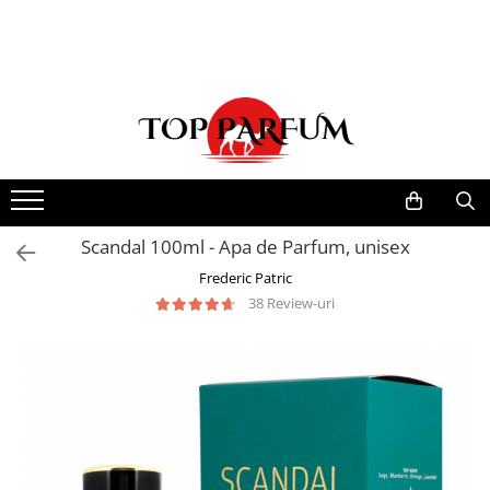
Toate Produsele
ACASA
Seturi Parfumuri
Pachete FEMEI
Pachete BARBATI
Pachete EL si EA
Scandal 100ml - Apa de Parfum, unisex
Parfumuri Femei
Frederic Patric
38 Review-uri
Parfumuri Barbati
Parfumuri Unisex
Best Seller
Cele mai noi
Tipuri Parfumuri
Parfumuri Citrice
Parfumuri Condimentate