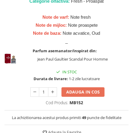
Cadouri pentru EL
Categorie olfactiva:
Fresh - Proaspat
Cadouri pentru EA
Note de varf:
Note fresh
Branduri
Note de mijloc:
Note proaspete
Adyan by Anfar
Note de baza:
Note acvatice, Oud
Al Fakhr Perfumes
_
Al Wataniah
Parfum asemanator/inspirat din:
Anfar London
Jean Paul Gaultier Scandal Pour Homme
Ard al Zaafaran
IN STOC
Armaf
Durata de livrare:
1-2 zile lucratoare
Asdaaf
Asten
ADAUGA IN COS
Athoor Al Alam
Cod Produs:
MB152
Fariis
La achizitionarea acestui produs primiti
49
puncte de fidelitate
Fragrance World
Frederic Patric
Adauga la Favorite