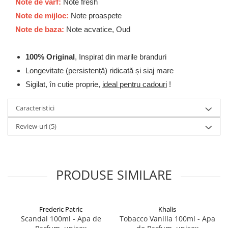
Zaien
Note de varf:
Note fresh
Note de mijloc:
Note proaspete
Zirconia
Note de baza:
Note acvatice, Oud
Oferta Saptamanii
Mai Multe >>
100% Original
, Inspirat din marile branduri
Parfumuri Clona Originale
Longevitate (persistență) ridicată și siaj mare
Parfumuri clona / Dupes
Sigilat, în cutie proprie,
ideal pentru cadouri
!
Puncte Cadou
Recenzii clienti
Caracteristici
Blog
Review-uri
(5)
PRODUSE SIMILARE
Frederic Patric
Khalis
Scandal 100ml - Apa de
Tobacco Vanilla 100ml - Apa