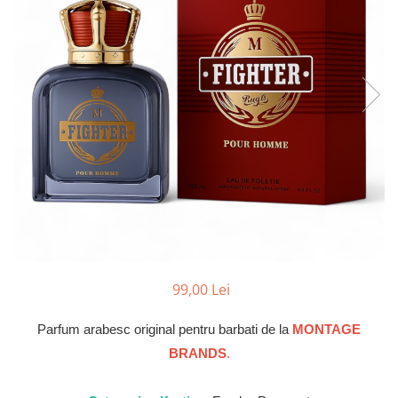
Parfumuri Dulci
Parfumuri Exotice
Parfumuri Fresh
Parfumuri Florale
Parfumuri Fructate
Parfumuri Lemnoase
Parfumuri Persistente
Parfumuri Vanilate
Parfumuri PREMIUM
Parfumuri de ZI
99,00 Lei
Parfumuri de SEARA
Parfumuri de VARA
Parfum arabesc original pentru barbati de la
MONTAGE
Parfumuri de IARNA
BRANDS
.
Idei de Cadouri