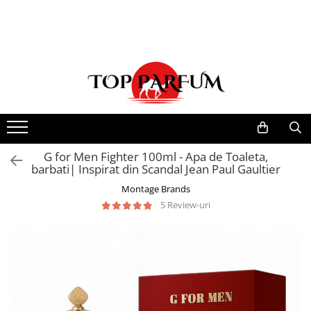
Toate Produsele
ACASA
Seturi Parfumuri
Pachete FEMEI
Pachete BARBATI
Pachete EL si EA
G for Men Fighter 100ml - Apa de Toaleta,
barbati| Inspirat din Scandal Jean Paul Gaultier
Parfumuri Femei
Montage Brands
Parfumuri Barbati
5 Review-uri
Parfumuri Unisex
Best Seller
Cele mai noi
Tipuri Parfumuri
Parfumuri Citrice
Parfumuri Condimentate