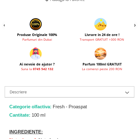
French Avenue
Grandeur Elite
Jenny Glow
Khalis
Produse Originale 100%
Livrare in 24 de ore !
Parfumuri din Dubai
Transport GRATUIT >300 RON
Lattafa
Lattafa Pride
Louis Varel
Ai nevoie de ajutor ?
Parfum 100ml GRATUIT
Suna la
0745 542 132
La comenzi peste 200 RON
Maison Alhambra
Montage Brands
Nusuk
Descriere
Rave
Categorie olfactiva:
Fresh - Proaspat
Riiffs
Cantitate:
100 ml
Vurv
Wadi al Khaleej
INGREDIENTE: