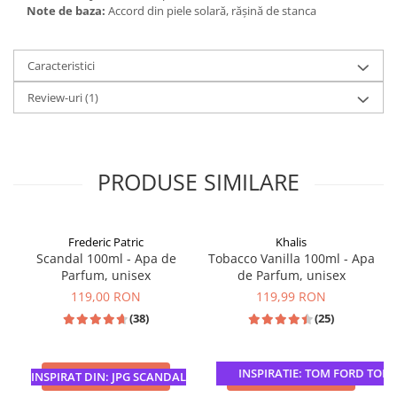
Note de baza:
Accord din piele solară, rășină de stanca
Caracteristici
Review-uri
(1)
PRODUSE SIMILARE
Frederic Patric
Khalis
Scandal 100ml - Apa de
Tobacco Vanilla 100ml - Apa
Parfum, unisex
de Parfum, unisex
119,00 RON
119,99 RON
(38)
(25)
INSPIRATIE: TOM FORD TOBAC
ADAUGA IN COS
ADAUGA IN COS
INSPIRAT DIN: JPG SCANDAL