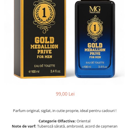
Parfumuri de SEARA
French Avenue
Parfumuri de VARA
Grandeur Elite
Parfumuri de IARNA
Jenny Glow
Khalis
Lattafa
Lattafa Pride
Louis Varel
Maison Alhambra
Montage Brands
Nusuk
99,00 Lei
Rave
Riiffs
Parfum original, sigilat, in cutie proprie, ideal pentru cadouri !
Vurv
Categorie Olfactiva:
Oriental
Wadi al Khaleej
Note de varf:
Tuberoză sărată, ambroxid, acord de cașmeran