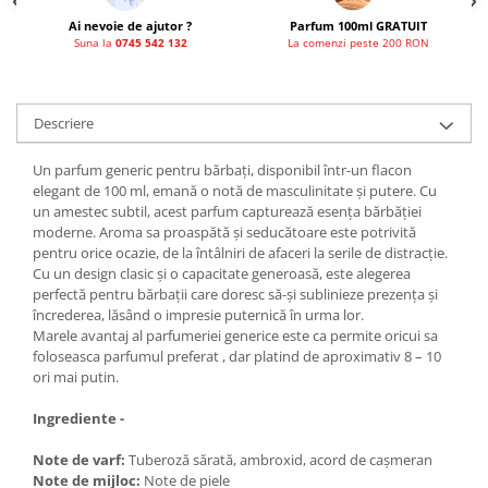
Ai nevoie de ajutor ?
Parfum 100ml GRATUIT
Suna la
0745 542 132
La comenzi peste 200 RON
Descriere
Un parfum generic pentru bărbați, disponibil într-un flacon
elegant de 100 ml, emană o notă de masculinitate și putere. Cu
un amestec subtil, acest parfum capturează esența bărbăției
moderne. Aroma sa proaspătă și seducătoare este potrivită
pentru orice ocazie, de la întâlniri de afaceri la serile de distracție.
Cu un design clasic și o capacitate generoasă, este alegerea
perfectă pentru bărbații care doresc să-și sublinieze prezența și
încrederea, lăsând o impresie puternică în urma lor.
Marele avantaj al parfumeriei generice este ca permite oricui sa
foloseasca parfumul preferat , dar platind de aproximativ 8 – 10
ori mai putin.
Ingrediente -
Note de varf:
Tuberoză sărată, ambroxid, acord de cașmeran
Note de mijloc:
Note de piele