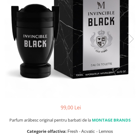
Parfumuri de SEARA
French Avenue
Parfumuri de VARA
Grandeur Elite
Parfumuri de IARNA
Jenny Glow
Khalis
Lattafa
Lattafa Pride
Louis Varel
Maison Alhambra
Montage Brands
Nusuk
Rave
99,00 Lei
Riiffs
Parfum arăbesc original pentru barbati de la
MONTAGE BRANDS
Vurv
Categorie olfactiva:
Fresh - Acvatic - Lemnos
Wadi al Khaleej