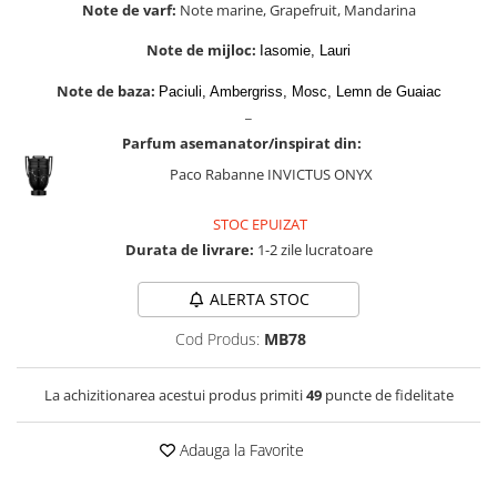
Zaien
Note de varf:
Note marine, Grapefruit, Mandarina
Zirconia
Note de mijloc:
Iasomie, Lauri
Note de baza:
Paciuli, Ambergriss, Mosc, Lemn de Guaiac
_
Parfum asemanator/inspirat din:
Paco Rabanne INVICTUS ONYX
STOC EPUIZAT
Durata de livrare:
1-2 zile lucratoare
ALERTA STOC
Cod Produs:
MB78
La achizitionarea acestui produs primiti
49
puncte de fidelitate
Adauga la Favorite