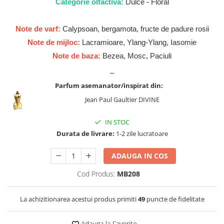
Cadouri pentru EL
Categorie olfactiva:
Dulce - Floral
Cadouri pentru EA
Note de varf:
Calypsoan, bergamota, fructe de padure rosii
Branduri
Note de mijloc:
Lacramioare, Ylang-Ylang, Iasomie
Adyan by Anfar
Note de baza:
Bezea, Mosc, Paciuli
Al Fakhr Perfumes
_
Al Wataniah
Parfum asemanator/inspirat din:
Anfar London
Jean Paul Gaultier DIVINE
Ard al Zaafaran
IN STOC
Armaf
Durata de livrare:
1-2 zile lucratoare
Asdaaf
Asten
ADAUGA IN COS
Athoor Al Alam
Cod Produs:
MB208
Fariis
La achizitionarea acestui produs primiti
49
puncte de fidelitate
Fragrance World
Frederic Patric
Adauga la Favorite