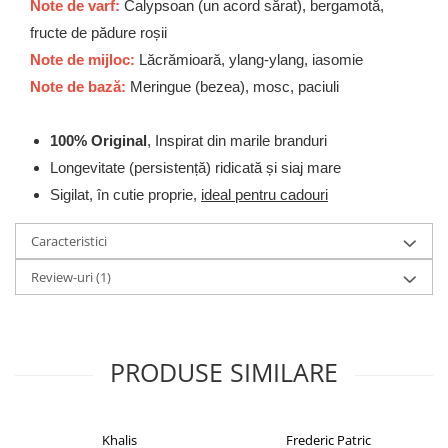
Zaien
Note de varf:
Calypsoan (un acord sărat), bergamotă,
Zirconia
fructe de pădure roșii
Note de mijloc:
Lăcrămioară, ylang-ylang, iasomie
Oferta Saptamanii
Note de bază:
Meringue (bezea), mosc, paciuli
Mai Multe >>
Parfumuri Clona Originale
100% Original
, Inspirat din marile branduri
Parfumuri clona / Dupes
Longevitate (persistență) ridicată și siaj mare
Puncte Cadou
Sigilat, în cutie proprie,
ideal pentru cadouri
Recenzii clienti
Blog
Caracteristici
Review-uri
(1)
PRODUSE SIMILARE
Khalis
Frederic Patric