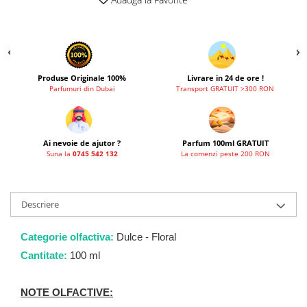
French Avenue
Grandeur Elite
Jenny Glow
Khalis
Produse Originale 100%
Livrare in 24 de ore !
Parfumuri din Dubai
Transport GRATUIT >300 RON
Lattafa
Lattafa Pride
Louis Varel
Ai nevoie de ajutor ?
Parfum 100ml GRATUIT
Suna la
0745 542 132
La comenzi peste 200 RON
Maison Alhambra
Montage Brands
Nusuk
Descriere
Rave
Categorie olfactiva:
Dulce - Floral
Riiffs
Cantitate:
100 ml
Vurv
Wadi al Khaleej
NOTE OLFACTIVE: