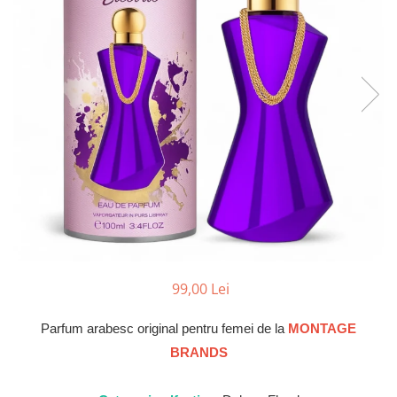
Parfumuri Dulci
Parfumuri Exotice
Parfumuri Fresh
Parfumuri Florale
Parfumuri Fructate
Parfumuri Lemnoase
Parfumuri Persistente
Parfumuri Vanilate
Parfumuri PREMIUM
Parfumuri de ZI
99,00 Lei
Parfumuri de SEARA
Parfumuri de VARA
Parfum arabesc original pentru femei de la
MONTAGE
Parfumuri de IARNA
BRANDS
Idei de Cadouri