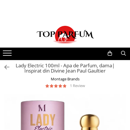
Toate Produsele
ACASA
Seturi Parfumuri
Pachete FEMEI
Pachete BARBATI
Pachete EL si EA
Lady Electric 100ml - Apa de Parfum, dama|
Inspirat din Divine Jean Paul Gaultier
Parfumuri Femei
Montage Brands
Parfumuri Barbati
1 Review
Parfumuri Unisex
Best Seller
Cele mai noi
Tipuri Parfumuri
Parfumuri Citrice
Parfumuri Condimentate