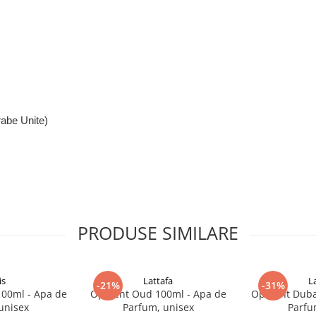
rabe Unite)
PRODUSE SIMILARE
is
Lattafa
L
-21%
-31%
100ml - Apa de
Opulent Oud 100ml - Apa de
Opulent Duba
unisex
Parfum, unisex
Parfu