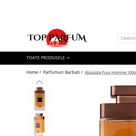
Toate Produsele
ACASA
Seturi Parfumuri
Pachete FEMEI
TOATE PRODUSELE
Pachete BARBATI
Pachete EL si EA
Home /
Parfumuri Barbati /
Absolute Pour Homme 100ml 
Parfumuri Femei
Parfumuri Barbati
Parfumuri Unisex
Best Seller
Cele mai noi
Tipuri Parfumuri
Parfumuri Citrice
Parfumuri Condimentate