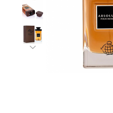
Parfumuri Dulci
Parfumuri Exotice
Parfumuri Fresh
Parfumuri Florale
Parfumuri Fructate
Parfumuri Lemnoase
Parfumuri Persistente
Parfumuri Vanilate
Parfumuri PREMIUM
Parfumuri de ZI
Parfumuri de SEARA
Parfumuri de VARA
Parfumuri de IARNA
Idei de Cadouri