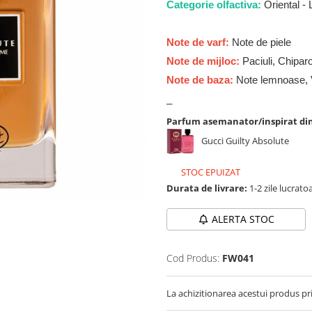
Categorie olfactiva:
Oriental -
Note de varf:
Note de piele
Note de mijloc:
Paciuli, Chipar
Note de baza:
Note lemnoase, 
_
Parfum asemanator/inspirat di
Gucci Guilty Absolute
STOC EPUIZAT
Durata de livrare:
1-2 zile lucrato
ALERTA STOC
Cod Produs:
FW041
La achizitionarea acestui produs pr