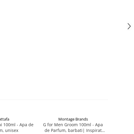
attafa
Montage Brands
Ar
i 100ml - Apa de
G for Men Groom 100ml - Apa
Jazzab Si
m, unisex
de Parfum, barbati| Inspirat
Par