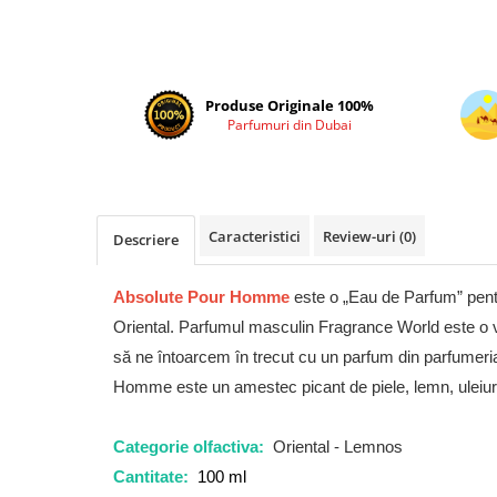
Cadouri pentru EL
Cadouri pentru EA
Branduri
Adyan by Anfar
Produse Originale 100%
Parfumuri din Dubai
Al Fakhr Perfumes
Al Wataniah
Anfar London
Caracteristici
Review-uri
(0)
Ard al Zaafaran
Descriere
Armaf
Absolute Pour Homme
este o „Eau de Parfum” pent
Asdaaf
Oriental. Parfumul masculin Fragrance World este o v
Asten
să ne întoarcem în trecut cu un parfum din parfumeri
Athoor Al Alam
Homme este un amestec picant de piele, lemn, uleiuri 
Fariis
Fragrance World
Categorie olfactiva:
Oriental - Lemnos
Cantitate:
100 ml
Frederic Patric