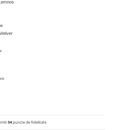
 Lemnos
os
Vetiver
n:
are
imiti
54
puncte de fidelitate