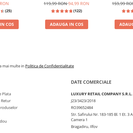
 RON
119,99 RON
94,99 RON
159,99 R
(25)
(122)
IN COS
ADAUGA IN COS
ADAUG
INSPIRATIE: TOM FORD TOBACCO VANILLE
TOP VANZAR
la mai multe in
Politica de Confidentialitate
DATE COMERCIALE
 Plata
LUXURY RETAIL COMPANY S.R.L.
e Retur
J23/3423/2018
Produselor
RO39652484
Str. Safirului Nr. 183-185 Bl. 1 Et. 3 
Camera 1
adou
Bragadiru, Ilfov