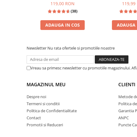
Zaien
119,00 RON
119,99
Zirconia
(38)
Oferta Saptamanii
ADAUGA IN COS
ADAUGA 
Mai Multe >>
Parfumuri Clona Originale
INSPIRAT DIN: JPG SCANDAL
Parfumuri clona / Dupes
Newsletter
Nu rata ofertele si promotiile noastre
Puncte Cadou
Recenzii clienti
Vreau sa primesc newsletter cu promotiile magazinului. Af
Blog
MAGAZINUL MEU
CLIENTI
Despre noi
Metode de
Termeni si conditii
Politica d
Politica de Confidentialitate
Garantia 
Contact
ANPC
Promotii si Reduceri
Puncte C