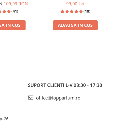
din Jean Paul Gaultier Le Beau
ON
109,99 RON
99,00 Lei
(41)
(10)
A IN COS
ADAUGA IN COS
ADA
I
TOP VANZARI
SUPORT CLIENTI
L-V 08:30 - 17:30
office@topparfum.ro
Ap. 26