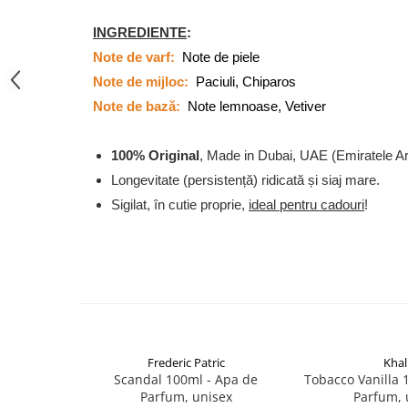
French Avenue
INGREDIENTE
:
Grandeur Elite
Note de varf:
Note de piele
Jenny Glow
Note de mijloc:
Paciuli, Chiparos
Khalis
Note de bază:
Note lemnoase, Vetiver
Lattafa
Lattafa Pride
100% Original
, Made in Dubai, UAE (Emiratele A
Longevitate (persistență) ridicată și siaj mare.
Louis Varel
Sigilat, în cutie proprie,
ideal pentru cadouri
!
Maison Alhambra
Montage Brands
Nusuk
Rave
Riiffs
Vurv
Frederic Patric
Khal
Scandal 100ml - Apa de
Tobacco Vanilla 
Wadi al Khaleej
Parfum, unisex
Parfum, 