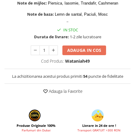
Zaien
Note de mijloc:
Piersica, Iasomie, Trandafir, Cashmeran
Zirconia
Note de baza:
Lemn de santal, Paciuli, Mosc
_
IN STOC
Durata de livrare:
1-2 zile lucratoare
ADAUGA IN COS
Cod Produs:
Wataniah49
La achizitionarea acestui produs primiti
54
puncte de fidelitate
Adauga la Favorite
Produse Originale 100%
Livrare in 24 de ore !
Parfumuri din Dubai
Transport GRATUIT >300 RON