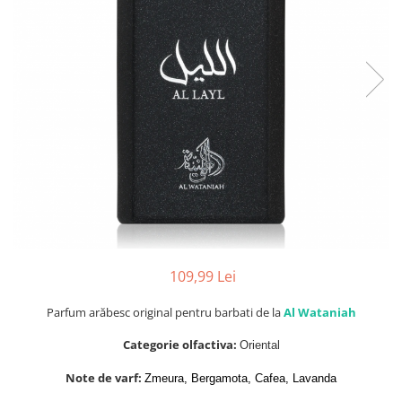
Parfumuri de SEARA
French Avenue
Parfumuri de VARA
Grandeur Elite
Parfumuri de IARNA
Jenny Glow
Khalis
Lattafa
Lattafa Pride
Louis Varel
Maison Alhambra
Montage Brands
Nusuk
109,99 Lei
Rave
Parfum arăbesc original pentru barbati de la
Al Wataniah
Riiffs
Categorie olfactiva:
Oriental
Vurv
Note de varf:
Zmeura, Bergamota, Cafea, Lavanda
Wadi al Khaleej