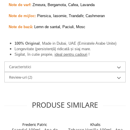
Note de varf:
Zmeura, Bergamota, Cafea, Lavanda
Note de mijloc:
Piersica, Iasomie, Trandafir, Cashmeran
Note de bază:
Lemn de santal, Paciuli, Mosc
100% Original
, Made in Dubai, UAE (Emiratele Arabe Unite)
Longevitate (persistență) ridicată și siaj mare.
Sigilat, în cutie proprie,
ideal pentru cadouri
!
Caracteristici
Review-uri
(2)
PRODUSE SIMILARE
Frederic Patric
Khalis
Scandal 100ml - Apa de
Tobacco Vanilla 100ml - Apa