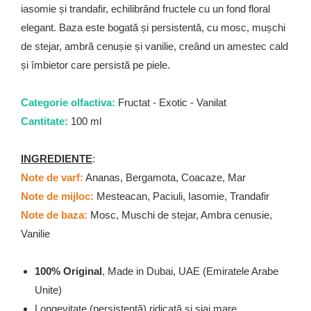
iasomie și trandafir, echilibrând fructele cu un fond floral
elegant. Baza este bogată și persistentă, cu mosc, mușchi
de stejar, ambră cenușie și vanilie, creând un amestec cald
și îmbietor care persistă pe piele.
Categorie olfactiva:
Fructat - Exotic - Vanilat
Cantitate:
100 ml
INGREDIENTE
:
Note de varf:
Ananas, Bergamota, Coacaze, Mar
Note de mijloc:
Mesteacan, Paciuli, Iasomie, Trandafir
Note de baza:
Mosc, Muschi de stejar, Ambra cenusie,
Vanilie
100% Original
, Made in Dubai, UAE (Emiratele Arabe
Unite)
Longevitate (persistență) ridicată și siaj mare.