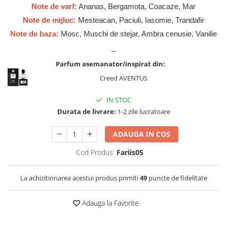
Zaien
Note de varf:
Ananas, Bergamota, Coacaze, Mar
Zirconia
Note de mijloc:
Mesteacan, Paciuli, Iasomie, Trandafir
Note de baza:
Mosc, Muschi de stejar, Ambra cenusie, Vanilie
_
Parfum asemanator/inspirat din:
Creed AVENTUS
IN STOC
Durata de livrare:
1-2 zile lucratoare
ADAUGA IN COS
Cod Produs:
Fariis05
La achizitionarea acestui produs primiti
49
puncte de fidelitate
Adauga la Favorite