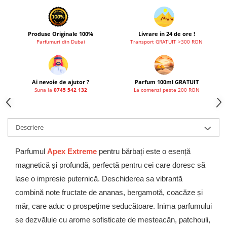
Produse Originale 100%
Livrare in 24 de ore !
Parfumuri din Dubai
Transport GRATUIT >300 RON
Ai nevoie de ajutor ?
Parfum 100ml GRATUIT
Suna la
0745 542 132
La comenzi peste 200 RON
Descriere
Parfumul
Apex Extreme
pentru bărbați este o esență
magnetică și profundă, perfectă pentru cei care doresc să
lase o impresie puternică. Deschiderea sa vibrantă
combină note fructate de ananas, bergamotă, coacăze și
măr, care aduc o prospețime seducătoare. Inima parfumului
se dezvăluie cu arome sofisticate de mesteacăn, patchouli,