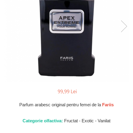
Parfumuri de SEARA
French Avenue
Parfumuri de VARA
Grandeur Elite
Parfumuri de IARNA
Jenny Glow
Khalis
Lattafa
Lattafa Pride
Louis Varel
Maison Alhambra
Montage Brands
Nusuk
99,99 Lei
Rave
Parfum arabesc original pentru femei de la
Fariis
Riiffs
Vurv
Categorie olfactiva:
Fructat - Exotic - Vanilat
Wadi al Khaleej