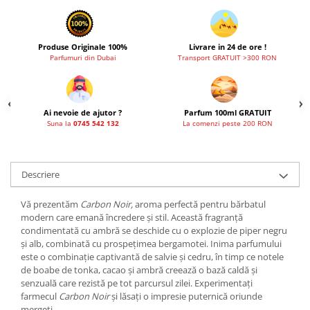
Produse Originale 100%
Livrare in 24 de ore !
Parfumuri din Dubai
Transport GRATUIT >300 RON
Ai nevoie de ajutor ?
Parfum 100ml GRATUIT
Suna la
0745 542 132
La comenzi peste 200 RON
Descriere
Vă prezentăm
Carbon Noir,
aroma perfectă pentru bărbatul
modern care emană încredere și stil. Această fragranță
condimentată cu ambră se deschide cu o explozie de piper negru
și alb, combinată cu prospețimea bergamotei. Inima parfumului
este o combinație captivantă de salvie și cedru, în timp ce notele
de boabe de tonka, cacao și ambră creează o bază caldă și
senzuală care rezistă pe tot parcursul zilei. Experimentați
farmecul
Carbon Noir
și lăsați o impresie puternică oriunde
mergeți.