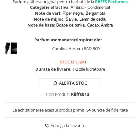
Parfum arăbesc original pentru barbati de la
RIIFFS Perfumes
Zaien
Categorie olfactiva:
Ambrat - Condimentat
Zirconia
Note de varf:
Piper negru, Bergamota
Note de mijloc:
Salvie, Lemn de cedru
Note de baza:
Boabe de tonka, Cacao, Ambra
_
Parfum asemanator/inspirat din:
Carolina Herrera BAD BOY
STOC EPUIZAT
Durata de livrare:
1-2 zile lucratoare
ALERTA STOC
Cod Produs:
Riiffs013
La achizitionarea acestui produs primiti
54
puncte de fidelitate
Adauga la Favorite