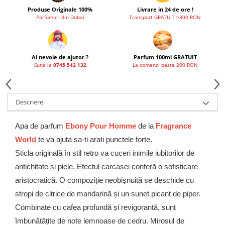
French Avenue
Produse Originale 100%
Livrare in 24 de ore !
Parfumuri din Dubai
Transport GRATUIT >300 RON
Grandeur Elite
Jenny Glow
Khalis
Ai nevoie de ajutor ?
Parfum 100ml GRATUIT
Suna la
0745 542 132
La comenzi peste 200 RON
Lattafa
Lattafa Pride
Louis Varel
Descriere
Maison Alhambra
Apa de parfum
Ebony Pour Homme
de la
Fragrance
Montage Brands
World
te va ajuta sa-ti arati punctele forte.
Nusuk
Sticla originală în stil retro va cuceri inimile iubitorilor de
Rave
antichitate și piele. Efectul carcasei conferă o sofisticare
Riiffs
aristocratică. O compoziție neobișnuită se deschide cu
stropi de citrice de mandarină și un sunet picant de piper.
Vurv
Combinate cu cafea profundă și revigorantă, sunt
Wadi al Khaleej
îmbunătățite de note lemnoase de cedru. Mirosul de