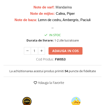
Cadouri pentru EL
Note de varf:
Mandarina
Cadouri pentru EA
Note de mijloc:
Cafea, Piper
Branduri
Note de baza:
Lemn de cedru, Ambergris, Paciuli
Adyan by Anfar
_
Al Fakhr Perfumes
IN STOC
Al Wataniah
Durata de livrare:
1-2 zile lucratoare
Anfar London
Ard al Zaafaran
ADAUGA IN COS
Armaf
Cod Produs:
FW053
Asdaaf
La achizitionarea acestui produs primiti
54
puncte de fidelitate
Asten
Athoor Al Alam
Adauga la Favorite
Fariis
Fragrance World
Frederic Patric