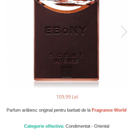
Parfumuri Dulci
Parfumuri Exotice
Parfumuri Fresh
Parfumuri Florale
Parfumuri Fructate
Parfumuri Lemnoase
Parfumuri Persistente
Parfumuri Vanilate
Parfumuri PREMIUM
Parfumuri de ZI
109,99 Lei
Parfumuri de SEARA
Parfumuri de VARA
Parfum arăbesc original pentru barbati de la
Fragrance World
Parfumuri de IARNA
Idei de Cadouri
Categorie olfactiva:
Condimentat - Oriental