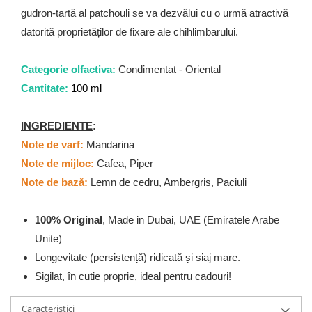
Zaien
gudron-tartă al patchouli se va dezvălui cu o urmă atractivă
Zirconia
datorită proprietăților de fixare ale chihlimbarului.
Oferta Saptamanii
Mai Multe >>
Categorie olfactiva:
Condimentat - Oriental
Parfumuri Clona Originale
Cantitate:
100 ml
Parfumuri clona / Dupes
Puncte Cadou
INGREDIENTE
:
Recenzii clienti
Note de varf:
Mandarina
Note de mijloc:
Cafea, Piper
Blog
Note de bază:
Lemn de cedru, Ambergris, Paciuli
100% Original
, Made in Dubai, UAE (Emiratele Arabe
Unite)
Longevitate (persistență) ridicată și siaj mare.
Sigilat, în cutie proprie,
ideal pentru cadouri
!
Caracteristici