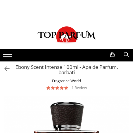
Toate Produsele
ACASA
Seturi Parfumuri
Pachete FEMEI
Pachete BARBATI
Pachete EL si EA
Ebony Scent Intense 100ml - Apa de Parfum,
barbati
Parfumuri Femei
Fragrance World
Parfumuri Barbati
1 Review
Parfumuri Unisex
Best Seller
Cele mai noi
Tipuri Parfumuri
Parfumuri Citrice
Parfumuri Condimentate