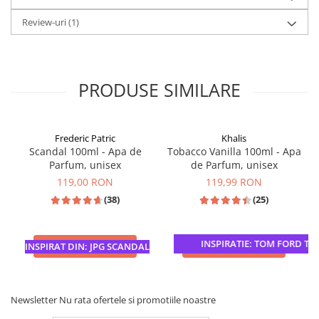
Review-uri
(1)
PRODUSE SIMILARE
Frederic Patric
Khalis
Scandal 100ml - Apa de
Tobacco Vanilla 100ml - Apa
Parfum, unisex
de Parfum, unisex
119,00 RON
119,99 RON
(38)
(25)
INSPIRATIE: TOM FORD TOB
ADAUGA IN COS
ADAUGA IN COS
INSPIRAT DIN: JPG SCANDAL
Newsletter
Nu rata ofertele si promotiile noastre