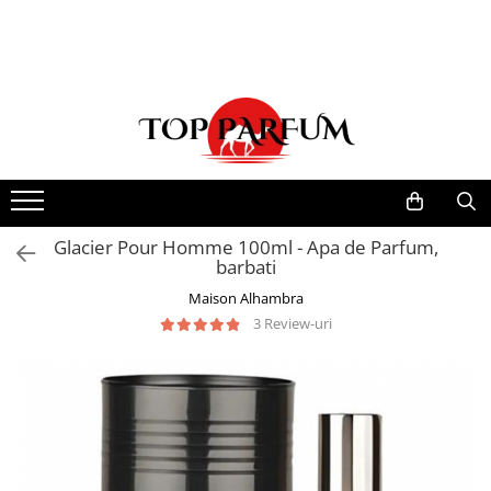
Toate Produsele
ACASA
Seturi Parfumuri
Pachete FEMEI
Pachete BARBATI
Pachete EL si EA
Glacier Pour Homme 100ml - Apa de Parfum,
barbati
Parfumuri Femei
Maison Alhambra
Parfumuri Barbati
3 Review-uri
Parfumuri Unisex
Best Seller
Cele mai noi
Tipuri Parfumuri
Parfumuri Citrice
Parfumuri Condimentate