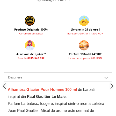
French Avenue
Grandeur Elite
Jenny Glow
Khalis
Produse Originale 100%
Livrare in 24 de ore !
Parfumuri din Dubai
Transport GRATUIT >300 RON
Lattafa
Lattafa Pride
Louis Varel
Ai nevoie de ajutor ?
Parfum 100ml GRATUIT
Suna la
0745 542 132
La comenzi peste 200 RON
Maison Alhambra
Montage Brands
Nusuk
Descriere
Rave
Alhambra Glacier Pour Homme 100 ml
de barbati,
Riiffs
inspirat din
Paul Gaultier Le Male.
Vurv
Parfum barbatesc, fougere, inspirat dintr-o aroma celebra
Wadi al Khaleej
Jean Paul Gaultier. Mixul de arome este semnat de