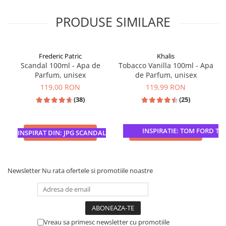
PRODUSE SIMILARE
Frederic Patric
Khalis
Scandal 100ml - Apa de
Tobacco Vanilla 100ml - Apa
Parfum, unisex
de Parfum, unisex
119,00 RON
119,99 RON
(38)
(25)
INSPIRATIE: TOM FORD TOB
ADAUGA IN COS
ADAUGA IN COS
INSPIRAT DIN: JPG SCANDAL
Newsletter
Nu rata ofertele si promotiile noastre
Vreau sa primesc newsletter cu promotiile