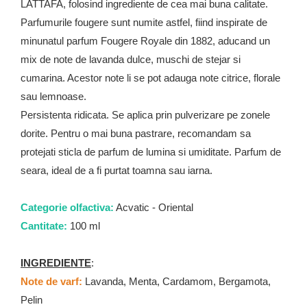
Zaien
LATTAFA, folosind ingrediente de cea mai buna calitate.
Zirconia
Parfumurile fougere sunt numite astfel, fiind inspirate de
minunatul parfum Fougere Royale din 1882, aducand un
Oferta Saptamanii
mix de note de lavanda dulce, muschi de stejar si
Mai Multe >>
cumarina. Acestor note li se pot adauga note citrice, florale
Parfumuri Clona Originale
sau lemnoase.
Parfumuri clona / Dupes
Persistenta ridicata. Se aplica prin pulverizare pe zonele
Puncte Cadou
dorite. Pentru o mai buna pastrare, recomandam sa
Recenzii clienti
protejati sticla de parfum de lumina si umiditate. Parfum de
Blog
seara, ideal de a fi purtat toamna sau iarna.
Categorie olfactiva:
Acvatic - Oriental
Cantitate:
100 ml
INGREDIENTE
:
Note de varf:
Lavanda, Menta, Cardamom, Bergamota,
Pelin