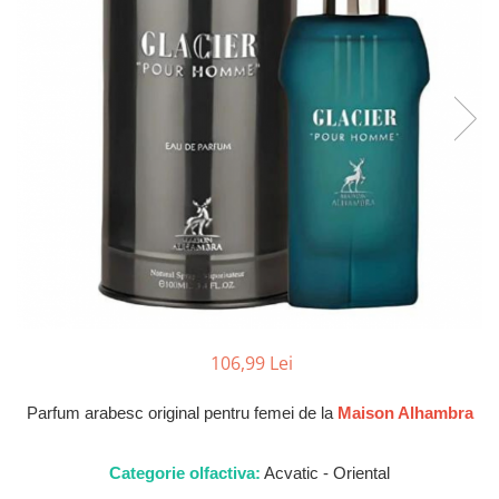
Parfumuri Dulci
Parfumuri Exotice
Parfumuri Fresh
Parfumuri Florale
Parfumuri Fructate
Parfumuri Lemnoase
Parfumuri Persistente
Parfumuri Vanilate
Parfumuri PREMIUM
Parfumuri de ZI
106,99 Lei
Parfumuri de SEARA
Parfumuri de VARA
Parfum arabesc original pentru femei de la
Maison Alhambra
Parfumuri de IARNA
Idei de Cadouri
Categorie olfactiva:
Acvatic - Oriental