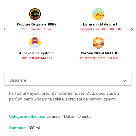
French Avenue
Grandeur Elite
Jenny Glow
Produse Originale 100%
Livrare in 24 de ore !
Parfumuri din Dubai
Transport GRATUIT >300 RON
Khalis
Lattafa
Lattafa Pride
Ai nevoie de ajutor ?
Parfum 100ml GRATUIT
Suna la
0745 542 132
La comenzi peste 200 RON
Louis Varel
Maison Alhambra
Montage Brands
Descriere
Nusuk
Parfumul Hayaati prezinta note lemnoase, Oud, ciocolata. Un
Rave
parfum pentru doamne stilate, apreciate de barbatii galanti.
Riiffs
Categorie olfactiva:
Lemnos - Dulce - Oriental
Vurv
Wadi al Khaleej
Cantitate:
100 ml