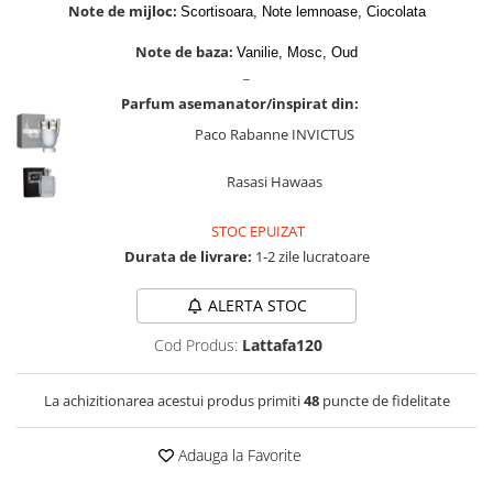
Cadouri pentru EL
Note de mijloc:
Scortisoara, Note lemnoase, Ciocolata
Cadouri pentru EA
Note de baza:
Vanilie, Mosc, Oud
Branduri
_
Adyan by Anfar
Parfum asemanator/inspirat din:
Al Fakhr Perfumes
Paco Rabanne INVICTUS
Al Wataniah
Rasasi Hawaas
Anfar London
STOC EPUIZAT
Ard al Zaafaran
Durata de livrare:
1-2 zile lucratoare
Armaf
Asdaaf
ALERTA STOC
Asten
Cod Produs:
Lattafa120
Athoor Al Alam
La achizitionarea acestui produs primiti
48
puncte de fidelitate
Fariis
Fragrance World
Adauga la Favorite
Frederic Patric