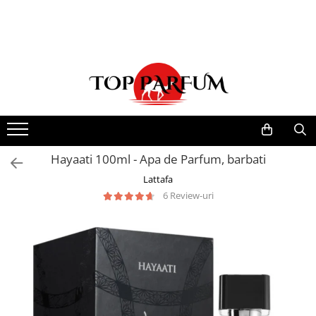
Toate Produsele
ACASA
Seturi Parfumuri
Pachete FEMEI
Pachete BARBATI
Pachete EL si EA
Hayaati 100ml - Apa de Parfum, barbati
Parfumuri Femei
Lattafa
6 Review-uri
Parfumuri Barbati
Parfumuri Unisex
Best Seller
Cele mai noi
Tipuri Parfumuri
Parfumuri Citrice
Parfumuri Condimentate