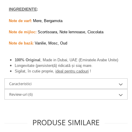
Zaien
Zirconia
INGREDIENTE
:
Oferta Saptamanii
Note de varf:
Mere, Bergamota
Mai Multe >>
Note de mijloc:
Scortisoara, Note lemnoase, Ciocolata
Parfumuri Clona Originale
Parfumuri clona / Dupes
Note de bază:
Vanilie, Mosc, Oud
Puncte Cadou
100% Original
, Made in Dubai, UAE (Emiratele Arabe Unite)
Recenzii clienti
Longevitate (persistență) ridicată și siaj mare.
Blog
Sigilat, în cutie proprie,
ideal pentru cadouri
!
Caracteristici
Review-uri
(6)
PRODUSE SIMILARE