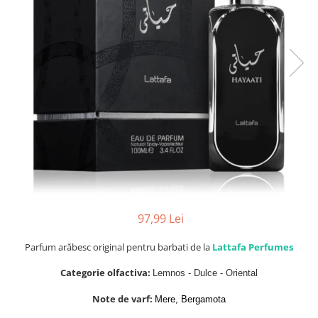
Parfumuri Dulci
Parfumuri Exotice
Parfumuri Fresh
Parfumuri Florale
Parfumuri Fructate
Parfumuri Lemnoase
Parfumuri Persistente
Parfumuri Vanilate
Parfumuri PREMIUM
Parfumuri de ZI
97,99 Lei
Parfumuri de SEARA
Parfum arăbesc original pentru barbati de la
Lattafa Perfumes
Parfumuri de VARA
Categorie olfactiva:
Lemnos - Dulce - Oriental
Parfumuri de IARNA
Note de varf:
Mere, Bergamota
Idei de Cadouri