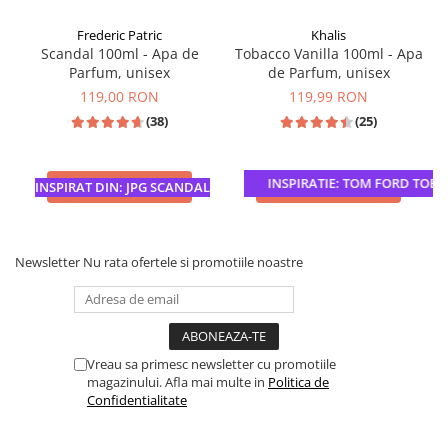
Frederic Patric
Khalis
Scandal 100ml - Apa de
Tobacco Vanilla 100ml - Apa
Parfum, unisex
de Parfum, unisex
119,00 RON
119,99 RON
(38)
(25)
INSPIRATIE: TOM FORD TOBAC
ADAUGA IN COS
ADAUGA IN COS
INSPIRAT DIN: JPG SCANDAL
Newsletter
Nu rata ofertele si promotiile noastre
Vreau sa primesc newsletter cu promotiile
magazinului. Afla mai multe in
Politica de
Confidentialitate