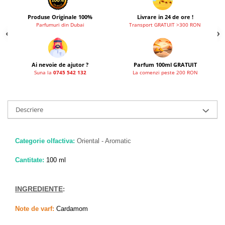
French Avenue
Produse Originale 100%
Livrare in 24 de ore !
Grandeur Elite
Parfumuri din Dubai
Transport GRATUIT >300 RON
Jenny Glow
Khalis
Ai nevoie de ajutor ?
Parfum 100ml GRATUIT
Lattafa
Suna la
0745 542 132
La comenzi peste 200 RON
Lattafa Pride
Louis Varel
Descriere
Maison Alhambra
Montage Brands
Categorie olfactiva:
Oriental - Aromatic
Nusuk
Cantitate:
100 ml
Rave
Riiffs
INGREDIENTE
:
Vurv
Note de varf:
Cardamom
Wadi al Khaleej