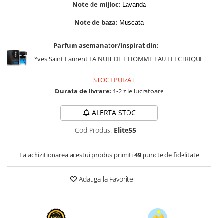
Cadouri pentru EL
Note de mijloc:
Lavanda
Cadouri pentru EA
Note de baza:
Muscata
Branduri
_
Adyan by Anfar
Parfum asemanator/inspirat din:
Yves Saint Laurent LA NUIT DE L'HOMME EAU ELECTRIQUE
Al Fakhr Perfumes
Al Wataniah
STOC EPUIZAT
Anfar London
Durata de livrare:
1-2 zile lucratoare
Ard al Zaafaran
ALERTA STOC
Armaf
Cod Produs:
Elite55
Asdaaf
Asten
La achizitionarea acestui produs primiti
49
puncte de fidelitate
Athoor Al Alam
Adauga la Favorite
Fariis
Fragrance World
Frederic Patric