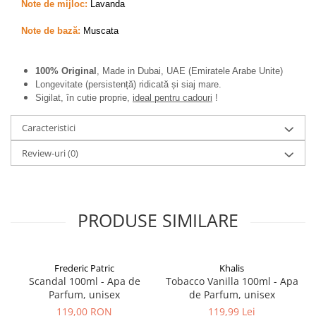
Zaien
Note de mijloc:
Lavanda
Zirconia
Note de bază:
Muscata
Oferta Saptamanii
Mai Multe >>
100% Original
, Made in Dubai, UAE (Emiratele Arabe Unite)
Parfumuri Clona Originale
Longevitate (persistență) ridicată și siaj mare.
Sigilat, în cutie proprie,
ideal pentru cadouri
!
Parfumuri clona / Dupes
Puncte Cadou
Caracteristici
Recenzii clienti
Review-uri
(0)
Blog
PRODUSE SIMILARE
Frederic Patric
Khalis
Scandal 100ml - Apa de
Tobacco Vanilla 100ml - Apa
Parfum, unisex
de Parfum, unisex
119,00 RON
119,99 Lei