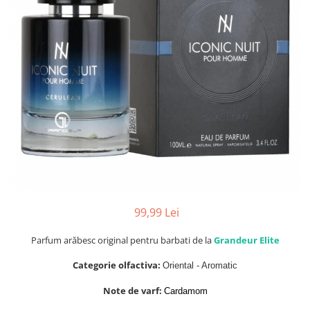
Parfumuri Dulci
Parfumuri Exotice
Parfumuri Fresh
Parfumuri Florale
Parfumuri Fructate
Parfumuri Lemnoase
Parfumuri Persistente
Parfumuri Vanilate
Parfumuri PREMIUM
Parfumuri de ZI
99,99 Lei
Parfumuri de SEARA
Parfum arăbesc original pentru barbati de la
Grandeur Elite
Parfumuri de VARA
Categorie olfactiva:
Oriental - Aromatic
Parfumuri de IARNA
Note de varf:
Cardamom
Idei de Cadouri