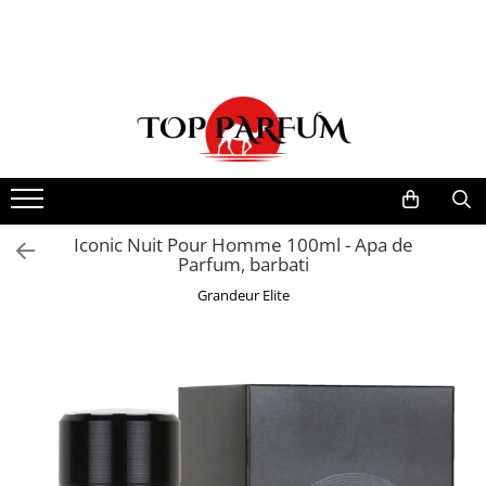
Toate Produsele
ACASA
Seturi Parfumuri
Pachete FEMEI
Pachete BARBATI
Pachete EL si EA
Iconic Nuit Pour Homme 100ml - Apa de
Parfum, barbati
Parfumuri Femei
Grandeur Elite
Parfumuri Barbati
Parfumuri Unisex
Best Seller
Cele mai noi
Tipuri Parfumuri
Parfumuri Citrice
Parfumuri Condimentate