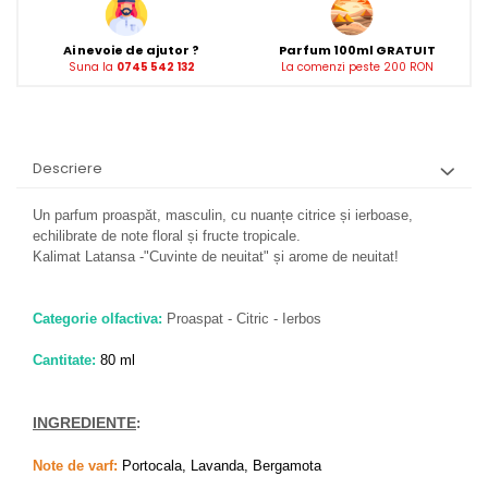
Ai nevoie de ajutor ?
Parfum 100ml GRATUIT
Suna la
0745 542 132
La comenzi peste 200 RON
Descriere
Un parfum proaspăt, masculin, cu nuanțe citrice și ierboase,
echilibrate de note floral și fructe tropicale.
Kalimat Latansa -"Cuvinte de neuitat" și arome de neuitat!
Categorie olfactiva:
Proaspat - Citric - Ierbos
Cantitate:
80 ml
INGREDIENTE
:
Note de varf:
Portocala, Lavanda, Bergamota