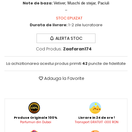
Note de baza:
Vetiver, Muschi de stejar, Paciuli
Wadi al Khaleej
_
Zaien
STOC EPUIZAT
Durata de livrare:
1-2 zile lucratoare
Zirconia
ALERTA STOC
Cod Produs:
Zaafaran174
La achizitionarea acestui produs primiti
42
puncte de fidelitate
Adauga la Favorite
Produse Originale 100%
Livrare in 24 de ore !
Parfumuri din Dubai
Transport GRATUIT >300 RON