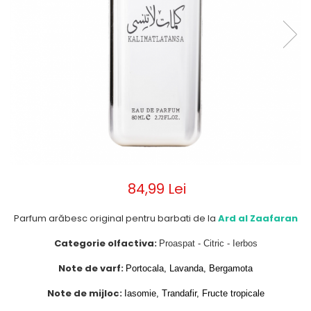
Parfumuri de ZI
Frederic Patric
Parfumuri de SEARA
French Avenue
Parfumuri de VARA
Grandeur Elite
Parfumuri de IARNA
Jenny Glow
Khalis
Lattafa
Lattafa Pride
Louis Varel
84,99 Lei
Maison Alhambra
Montage Brands
Parfum arăbesc original pentru barbati de la
Ard al Zaafaran
Nusuk
Categorie olfactiva:
Proaspat - Citric - Ierbos
Rave
Note de varf:
Portocala, Lavanda, Bergamota
Riiffs
Note de mijloc:
Iasomie, Trandafir, Fructe tropicale
Vurv