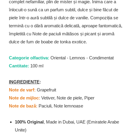
complet nefamiliar, plin de mister și magie. Inima care a
înlocuit-o sună ca un parfum subtil, dulce și bine făcut de
piele într-o aură subtilă și dulce de vanilie. Compoziția se
termină cu o dâră aromatică delicată, aproape fantomatică,
împletită cu Note de paciuli mătăsos și picant și aromă
dulce de fum de boabe de tonka exotice.
Categorie olfactiva:
Oriental - Lemnos - Condimentat
Cantitate:
100 ml
INGREDIENTE
:
Note de varf:
Grapefruit
Note de mijloc:
Vetiver, Note de piele, Piper
Note de bază:
Paciuli, Note lemnoase
100% Original
, Made in Dubai, UAE (Emiratele Arabe
Unite)