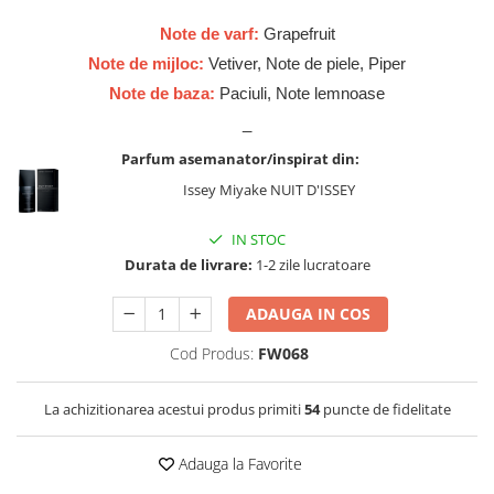
Zaien
Note de varf:
Grapefruit
Zirconia
Note de mijloc:
Vetiver, Note de piele, Piper
Note de baza:
Paciuli, Note lemnoase
_
Parfum asemanator/inspirat din:
Issey Miyake NUIT D'ISSEY
IN STOC
Durata de livrare:
1-2 zile lucratoare
ADAUGA IN COS
Cod Produs:
FW068
La achizitionarea acestui produs primiti
54
puncte de fidelitate
Adauga la Favorite