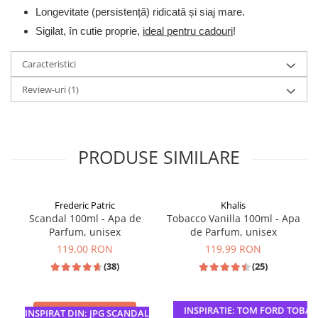
Longevitate (persistență) ridicată și siaj mare.
Sigilat, în cutie proprie,
ideal pentru cadouri
!
Caracteristici
Review-uri
(1)
PRODUSE SIMILARE
Frederic Patric
Khalis
Scandal 100ml - Apa de
Tobacco Vanilla 100ml - Apa
Parfum, unisex
de Parfum, unisex
119,00 RON
119,99 RON
(38)
(25)
INSPIRATIE: TOM FORD TOBACC
ADAUGA IN COS
ADAUGA IN COS
INSPIRAT DIN: JPG SCANDAL