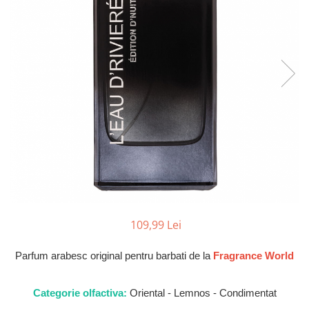
Parfumuri de SEARA
French Avenue
Parfumuri de VARA
Grandeur Elite
Parfumuri de IARNA
Jenny Glow
Khalis
Lattafa
Lattafa Pride
Louis Varel
Maison Alhambra
Montage Brands
Nusuk
109,99 Lei
Rave
Riiffs
Parfum arabesc original pentru barbati de la
Fragrance World
Vurv
Wadi al Khaleej
Categorie olfactiva:
Oriental - Lemnos - Condimentat