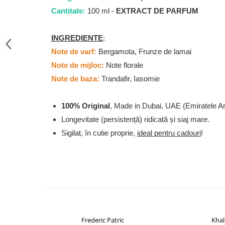
French Avenue
Cantitate:
100 ml -
EXTRACT DE PARFUM
Grandeur Elite
INGREDIENTE
:
Jenny Glow
Note de varf:
Bergamota, Frunze de lamai
Khalis
Note de mijloc:
Note florale
Lattafa
Note de baza:
Trandafir, Iasomie
Lattafa Pride
Louis Varel
100% Original
, Made in Dubai, UAE (Emiratele A
Maison Alhambra
Longevitate (persistență) ridicată și siaj mare.
Montage Brands
Sigilat, în cutie proprie,
ideal pentru cadouri
!
Nusuk
Rave
Riiffs
Vurv
Wadi al Khaleej
Frederic Patric
Khal