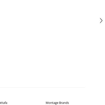
attafa
Montage Brands
Ar