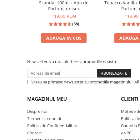
Zaien
Scandal 100ml - Apa de
Tobacco Vanilla 
Parfum, unisex
Parfum, 
Zirconia
119,00 RON
119,99
Oferta Saptamanii
(38)
Mai Multe >>
Parfumuri Clona Originale
ADAUGA IN COS
ADAUGA 
Parfumuri clona / Dupes
INSPIRATIE: TOM FORD TOBA
INSPIRAT DIN: JPG SCANDAL
Puncte Cadou
Newsletter
Nu rata ofertele si promotiile noastre
Recenzii clienti
Blog
Vreau sa primesc newsletter cu promotiile magazinului. Af
MAGAZINUL MEU
CLIENTI
Despre noi
Metode de
Termeni si conditii
Politica d
Politica de Confidentialitate
Garantia 
Contact
ANPC