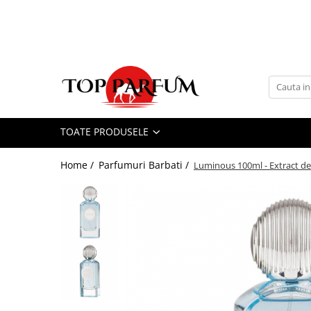
Toate Produsele
ACASA
Seturi Parfumuri
Pachete FEMEI
TOATE PRODUSELE
Pachete BARBATI
Pachete EL si EA
Home /
Parfumuri Barbati /
Luminous 100ml - Extract de
Parfumuri Femei
Parfumuri Barbati
Parfumuri Unisex
Best Seller
Cele mai noi
Tipuri Parfumuri
Parfumuri Citrice
Parfumuri Condimentate