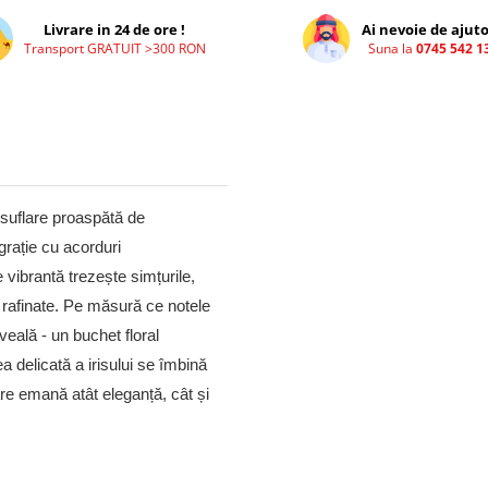
Livrare in 24 de ore !
Ai nevoie de ajuto
Transport GRATUIT >300 RON
Suna la
0745 542 1
 suflare proaspătă de
grație cu acorduri
vibrantă trezește simțurile,
r rafinate. Pe măsură ce notele
veală - un buchet floral
ea delicată a irisului se îmbină
re emană atât eleganță, cât și