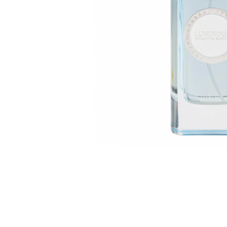
Parfumuri Dulci
Parfumuri Exotice
Parfumuri Fresh
Parfumuri Florale
Parfumuri Fructate
Parfumuri Lemnoase
Parfumuri Persistente
Parfumuri Vanilate
Parfumuri PREMIUM
Parfumuri de ZI
Parfumuri de SEARA
Parfumuri de VARA
Parfumuri de IARNA
Idei de Cadouri