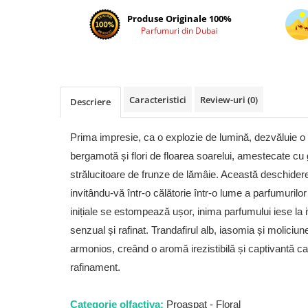
Cadouri pentru EL
Produse Originale 100%
Cadouri pentru EA
Parfumuri din Dubai
Branduri
Adyan by Anfar
Al Fakhr Perfumes
Caracteristici
Review-uri
(0)
Descriere
Al Wataniah
Anfar London
Prima impresie, ca o explozie de lumină, dezvăluie o
Ard al Zaafaran
bergamotă și flori de floarea soarelui, amestecate cu 
Armaf
strălucitoare de frunze de lămâie. Această deschidere 
Asdaaf
invitându-vă într-o călătorie într-o lume a parfumurilo
Asten
inițiale se estompează ușor, inima parfumului iese la i
senzual și rafinat. Trandafirul alb, iasomia și moliciun
Athoor Al Alam
armonios, creând o aromă irezistibilă și captivantă ca
Fariis
rafinament.
Fragrance World
Frederic Patric
Categorie olfactiva:
Proaspat - Floral