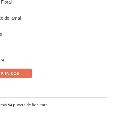
Floral
e de lamai
ie
are
A IN COS
imiti
54
puncte de fidelitate