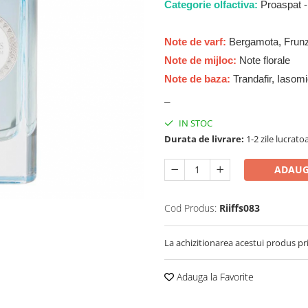
Categorie olfactiva:
Proaspat - 
Note de varf:
Bergamota, Frunz
Note de mijloc:
Note florale
Note de baza:
Trandafir, Iasom
_
IN STOC
Durata de livrare:
1-2 zile lucrato
ADAUG
Cod Produs:
Riiffs083
La achizitionarea acestui produs pr
Adauga la Favorite