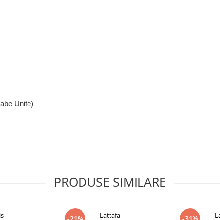
rabe Unite)
PRODUSE SIMILARE
is
Lattafa
L
-21%
-31%