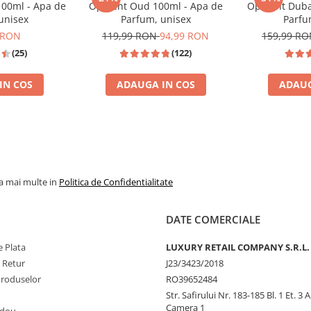
100ml - Apa de
Opulent Oud 100ml - Apa de
Opulent Duba
unisex
Parfum, unisex
Parfu
 RON
119,99 RON
94,99 RON
159,99 R
(25)
(122)
IN COS
ADAUGA IN COS
ADAUG
CCO VANILLE
TOP VANZAR
la mai multe in
Politica de Confidentialitate
DATE COMERCIALE
 Plata
LUXURY RETAIL COMPANY S.R.L.
e Retur
J23/3423/2018
Produselor
RO39652484
Str. Safirului Nr. 183-185 Bl. 1 Et. 3 
Camera 1