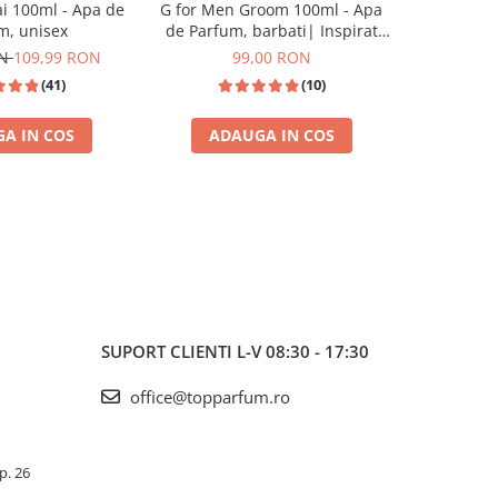
i 100ml - Apa de
G for Men Groom 100ml - Apa
Jazzab Si
m, unisex
de Parfum, barbati| Inspirat
Par
din Jean Paul Gaultier Le Beau
ON
109,99 RON
99,00 RON
(41)
(10)
A IN COS
ADAUGA IN COS
ADA
I
TOP VANZARI
SUPORT CLIENTI
L-V 08:30 - 17:30
office@topparfum.ro
Ap. 26